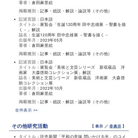
著者：
倉田麻里絵
掲載種別：
記事・総説・解説・論説等（その他）
記述言語：
日本語
タイトル：
展覧会「生誕120周年 田中忠雄展 －聖書を描
く－」解説
誌名：
生誕120周年 田中忠雄展 －聖書を描く－
出版年月：
2023年05月
著者：
倉田麻里絵
掲載種別：
記事・総説・解説・論説等（その他）
記述言語：
日本語
タイトル：
展覧会「美術と文芸シリーズ 新収蔵品 洋
画家 大森啓助コレクション展」解説
誌名：
美術と文芸シリーズ 新収蔵品 洋画家 大森啓
助コレクション展
出版年月：
2022年10月
著者：
倉田麻里絵
掲載種別：
記事・総説・解説・論説等（その他）
全件表示 >>
その他研究活動
【 表示 ／
非表示
】
タイトル：
読売新聞「平和の意味 問いかける光」のコメ