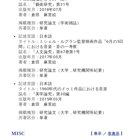
誌名：
『藝術研究』第31号
出版年月：
2018年07月
著者：
倉田 麻里絵
掲載種別：
研究論文（学術雑誌）
共著区分：
単著
記述言語：
日本語
タイトル：
ミシェル・ルグラン監督映画作品『6月の5日
間』における音楽・音の一考察
誌名：
『人文論究』第67巻第1号
出版年月：
2017年05月
著者：
倉田 麻里絵
掲載種別：
研究論文（大学，研究機関等紀要）
共著区分：
単著
記述言語：
日本語
タイトル：
1960年代のドゥミ作品における音楽
誌名：
『美学論究』第30編
出版年月：
2015年03月
著者：
倉田 麻里絵
掲載種別：
研究論文（大学，研究機関等紀要）
共著区分：
単著
MISC
【 表示 ／
非表示
】