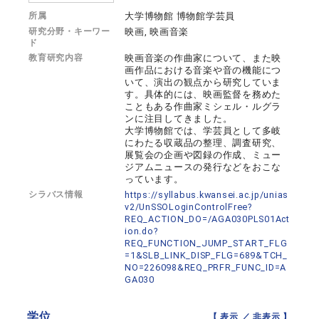
所属
大学博物館 博物館学芸員
研究分野・キーワー
映画, 映画音楽
ド
教育研究内容
映画音楽の作曲家について、また映
画作品における音楽や音の機能につ
いて、演出の観点から研究していま
す。具体的には、映画監督を務めた
こともある作曲家ミシェル・ルグラ
ンに注目してきました。
大学博物館では、学芸員として多岐
にわたる収蔵品の整理、調査研究、
展覧会の企画や図録の作成、ミュー
ジアムニュースの発行などをおこな
っています。
シラバス情報
https://syllabus.kwansei.ac.jp/unias
v2/UnSSOLoginControlFree?
REQ_ACTION_DO=/AGA030PLS01Act
ion.do?
REQ_FUNCTION_JUMP_START_FLG
=1&SLB_LINK_DISP_FLG=689&TCH_
NO=226098&REQ_PRFR_FUNC_ID=A
GA030
学位
【 表示 ／
非表示
】