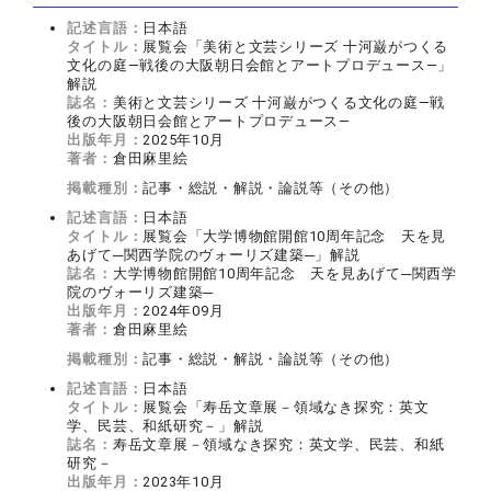
記述言語：
日本語
タイトル：
展覧会「美術と文芸シリーズ 十河巌がつくる
文化の庭―戦後の大阪朝日会館とアートプロデュース―」
解説
誌名：
美術と文芸シリーズ 十河巌がつくる文化の庭―戦
後の大阪朝日会館とアートプロデュース―
出版年月：
2025年10月
著者：
倉田麻里絵
掲載種別：
記事・総説・解説・論説等（その他）
記述言語：
日本語
タイトル：
展覧会「大学博物館開館10周年記念 天を見
あげて─関西学院のヴォーリズ建築─」解説
誌名：
大学博物館開館10周年記念 天を見あげて─関西学
院のヴォーリズ建築─
出版年月：
2024年09月
著者：
倉田麻里絵
掲載種別：
記事・総説・解説・論説等（その他）
記述言語：
日本語
タイトル：
展覧会「寿岳文章展－領域なき探究：英文
学、民芸、和紙研究－」解説
誌名：
寿岳文章展－領域なき探究：英文学、民芸、和紙
研究－
出版年月：
2023年10月