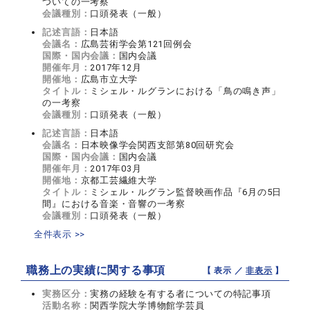
ついての一考察
会議種別：
口頭発表（一般）
記述言語：
日本語
会議名：
広島芸術学会第121回例会
国際・国内会議：
国内会議
開催年月：
2017年12月
開催地：
広島市立大学
タイトル：
ミシェル・ルグランにおける「鳥の鳴き声」
の一考察
会議種別：
口頭発表（一般）
記述言語：
日本語
会議名：
日本映像学会関西支部第80回研究会
国際・国内会議：
国内会議
開催年月：
2017年03月
開催地：
京都工芸繊維大学
タイトル：
ミシェル・ルグラン監督映画作品『6月の5日
間』における音楽・音響の一考察
会議種別：
口頭発表（一般）
全件表示 >>
職務上の実績に関する事項
【 表示 ／
非表示
】
実務区分：
実務の経験を有する者についての特記事項
活動名称：
関西学院大学博物館学芸員