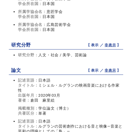
学会所在国：
日本国
所属学協会名：
意匠学会
学会所在国：
日本国
所属学協会名：
広島芸術学会
学会所在国：
日本国
研究分野
【 表示 ／
非表示
】
研究分野：
人文・社会 / 美学、芸術論
論文
【 表示 ／
非表示
】
記述言語：
日本語
タイトル：
ミシェル・ルグランの映画音楽における作家
性
出版年月：
2020年03月
著者：
倉田 麻里絵
掲載種別：
学位論文（博士）
共著区分：
単著
記述言語：
日本語
タイトル：
ルグランの芸術創作における音と映像—音楽と
平和の隠喩としての「鳥」—