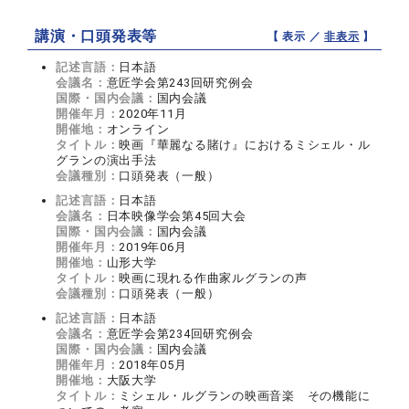
講演・口頭発表等
【 表示 ／
非表示
】
記述言語：
日本語
会議名：
意匠学会第243回研究例会
国際・国内会議：
国内会議
開催年月：
2020年11月
開催地：
オンライン
タイトル：
映画『華麗なる賭け』におけるミシェル・ル
グランの演出手法
会議種別：
口頭発表（一般）
記述言語：
日本語
会議名：
日本映像学会第45回大会
国際・国内会議：
国内会議
開催年月：
2019年06月
開催地：
山形大学
タイトル：
映画に現れる作曲家ルグランの声
会議種別：
口頭発表（一般）
記述言語：
日本語
会議名：
意匠学会第234回研究例会
国際・国内会議：
国内会議
開催年月：
2018年05月
開催地：
大阪大学
タイトル：
ミシェル・ルグランの映画音楽 その機能に