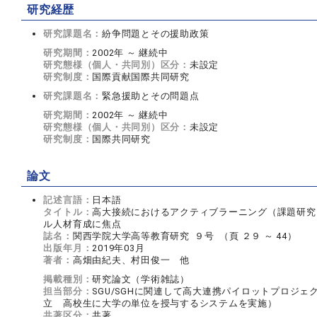
研究経歴
研究課題名：
紛争問題とその援助政策
研究期間：
2002年 ～ 継続中
研究態様（個人・共同別）区分：
未設定
研究制度：
国際貢献国際共同研究
研究課題名：
緊急援助とその問題点
研究期間：
2002年 ～ 継続中
研究態様（個人・共同別）区分：
未設定
研究制度：
国際共同研究
論文
記述言語：
日本語
タイトル：
高大接続におけるアクティブラーニング（課題研究
ル人材育成に焦点
誌名：
関西学院大学高等教育研究 ９号 （頁 ２９ ～ 44）
出版年月：
2019年03月
著者：
高畑由紀夫、村田俊一 他
掲載種別：
研究論文（学術雑誌）
担当部分：
SGU/SGHに関連して高大連携パイロットプロジェ
立 高校生に大学の単位を授与するシステムを実施）
共著区分：
共著