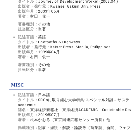
タイトル：
Journey of Development Worker (2003.04.)
出版者・発行元：
Kwansei Gakuin Univ. Press
出版年月：
2003年05月
著者：
村田 俊一
著書種別：
その他
担当区分：
単著
記述言語：
英語
タイトル：
Footpaths & Highways
出版者・発行元：
Kaiser Press. Manila, Philippines
出版年月：
1999年04月
著者：
村田 俊一
著書種別：
その他
担当区分：
単著
MISC
記述言語：
日本語
タイトル：
SDGsに取り組む大学特集:スペシャル対談～サス
academic
誌名：
東洋経済新報社 東洋経済ACADEMIC Sustainable Devel
出版年月：
2019年07月
著者：
根本かおる（東京国連広報センター所長）他
掲載種別：
記事・総説・解説・論説等（商業誌、新聞、ウェブ