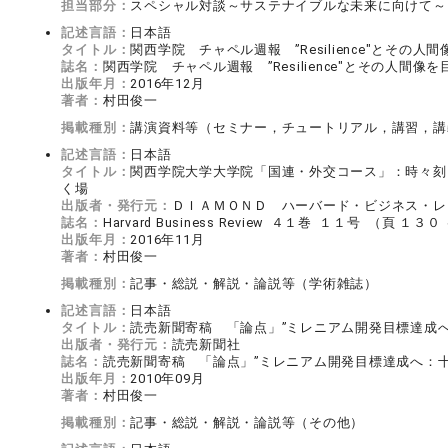
担当部分：
スペシャル対談～サステナイブルな未来に向けて
記述言語：
日本語
タイトル：
関西学院 チャペル週報 ”Resilience"とそ
誌名：
関西学院 チャペル週報 ”Resilience"とその人間像
出版年月：
2016年12月
著者：
村田俊一
掲載種別：
講演資料等（セミナー，チュートリアル，講習，講
記述言語：
日本語
タイトル：
関西学院大学大学院「国連・外交コース」：時々刻
く場
出版者・発行元：
ＤＩＡＭＯＮＤ ハーバード・ビジネス・レ
誌名：
Harvard Business Review ４１巻 １１号 （頁 １３
出版年月：
2016年11月
著者：
村田俊一
掲載種別：
記事・総説・解説・論説等（学術雑誌）
記述言語：
日本語
タイトル：
読売新聞寄稿 「論点」”ミレニアム開発目標達成へ
出版者・発行元：
読売新聞社
誌名：
読売新聞寄稿 「論点」”ミレニアム開発目標達成へ：十
出版年月：
2010年09月
著者：
村田俊一
掲載種別：
記事・総説・解説・論説等（その他）