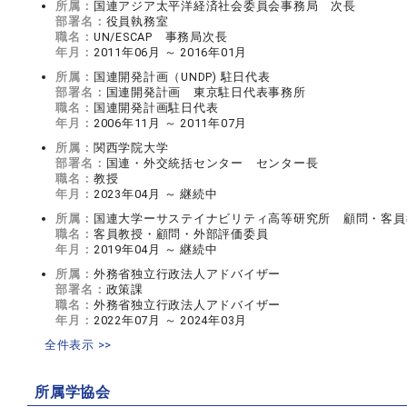
所属：
国連アジア太平洋経済社会委員会事務局 次長
部署名：
役員執務室
職名：
UN/ESCAP 事務局次長
年月：
2011年06月 ～ 2016年01月
所属：
国連開発計画（UNDP) 駐日代表
部署名：
国連開発計画 東京駐日代表事務所
職名：
国連開発計画駐日代表
年月：
2006年11月 ～ 2011年07月
所属：
関西学院大学
部署名：
国連・外交統括センター センター長
職名：
教授
年月：
2023年04月 ～ 継続中
所属：
国連大学ーサステイナビリティ高等研究所 顧問・客員
職名：
客員教授・顧問・外部評価委員
年月：
2019年04月 ～ 継続中
所属：
外務省独立行政法人アドバイザー
部署名：
政策課
職名：
外務省独立行政法人アドバイザー
年月：
2022年07月 ～ 2024年03月
全件表示 >>
所属学協会