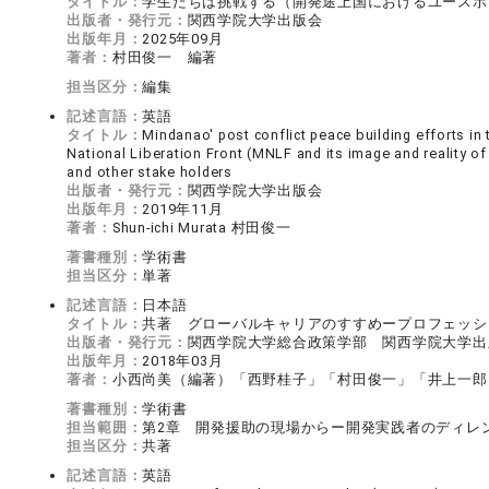
タイトル：
学生たちは挑戦する（開発途上国におけるユースボラン
出版者・発行元：
関西学院大学出版会
出版年月：
2025年09月
著者：
村田俊一 編著
担当区分：
編集
記述言語：
英語
タイトル：
Mindanao' post conflict peace building efforts i
National Liberation Front (MNLF and its image and reality o
and other stake holders
出版者・発行元：
関西学院大学出版会
出版年月：
2019年11月
著者：
Shun-ichi Murata 村田俊一
著書種別：
学術書
担当区分：
単著
記述言語：
日本語
タイトル：
共著 グローバルキャリアのすすめープロフェッシ
出版者・発行元：
関西学院大学総合政策学部 関西学院大学出
出版年月：
2018年03月
著者：
小西尚美（編著）「西野桂子」「村田俊一」「井上一郎
著書種別：
学術書
担当範囲：
第2章 開発援助の現場からー開発実践者のディレ
担当区分：
共著
記述言語：
英語