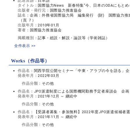
記述言語：
日本語
タイトル：
国際協力News 新春特集”今、日本のODAにもと
出版者・発行元：
国際協力推進協会
誌名：
企画：外務省国際協力局 編集発行 (財) 国際協力推
（頁 ７）
出版年月：
2010年01月
著者：
国際協力推進協会
掲載種別：
記事・総説・解説・論説等（学術雑誌）
全件表示 >>
Works（作品等）
作品名：
関西学院公開セミナー「中東・アラブの今を語る」企
発表年月：
2022年03月
作品分類：
その他
作品名：
JPO派遣制度による国際機関勤務予定者座談会 企画
発表年月：
2021年12月 ～ 継続中
作品分類：
その他
作品名：
【受講者募集・参加無料】2022年度JPO派遣候補
発表年月：
2021年11月 ～ 継続中
作品分類：
その他