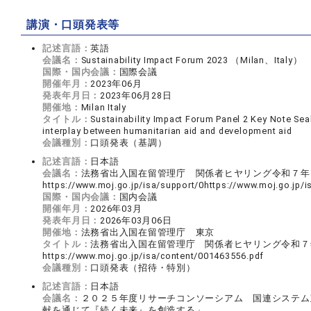
講演・口頭発表等
記述言語：
英語
会議名：
Sustainability Impact Forum 2023 （Milan、Italy）
国際・国内会議：
国際会議
開催年月：
2023年06月
発表年月日：
2023年06月28日
開催地：
Milan Italy
タイトル：
Sustainability Impact Forum Panel 2 Key Note Se
interplay between humanitarian aid and development aid
会議種別：
口頭発表（基調）
記述言語：
日本語
会議名：
法務省出入国在留管理庁 関係者ヒヤリング令和７
https://www.moj.go.jp/isa/support/0https://www.moj.go.
国際・国内会議：
国内会議
開催年月：
2026年03月
発表年月日：
2026年03月06日
開催地：
法務省出入国在留管理庁 東京
タイトル：
法務省出入国在留管理庁 関係者ヒヤリング令和
https://www.moj.go.jp/isa/content/001463556.pdf
会議種別：
口頭発表（招待・特別）
記述言語：
日本語
会議名：
２０２５年度リサーチコンソーシアム 国連システム
献を通じて『続く未来』を創造する」