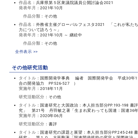
作品名：
兵庫県第５区衆議院議員公開討論会2021
発表年月：
2021年10月
作品分類：
その他
作品名：
外務省主催グローバルフェスタ2021 「これが私た
力について語ろう～」
発表年月：
2021年10月 ～ 継続中
作品分類：
その他
全件表示 >>
その他研究活動
タイトル：
国際開発学事典 編者 国際開発学会 平成30年1
合の開発協力 PP.526-527 ）
実施年月：
2018年11月
研究活動区分：
その他
タイトル：
国連研究と大国政治：本人担当部分PP.193-198
究」 第21号 丹羽敏之著「生まれ変わっても国連：国連36
実施年月：
2020年06月
研究活動区分：
書評
タイトル：
国連研究の課題と展望：本人担当部分PP.245-24
研究」 第１０ 大平剛著「国連開発援助の変容と国際政治」