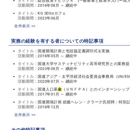
タイトル：
総合政策トピックＡ (一般教養と政策学入門ー高
活動期間：
2016年08月 ～ 継続中
タイトル：
KG SDGsカフェ
活動期間：
2023年06月
全件表示 >>
実務の経験を有する者についての特記事項
タイトル：
国連開発計画と包括協定書調印式を実施
活動期間：
2016年05月 ～ 継続中
タイトル：
国連大学サスティナビリティ高等研究所との業務提
活動期間：
2023年08月 ～ 継続中
タイトル：
国連アジア・太平洋経済社会委員会事務局（UN/ES
活動期間：
2020年07月 ～ 継続中
タイトル：
国連人口基
金
（ＵＮＦＰＡ）とのインターンシップ
活動期間：
2017年01月 ～ 継続中
タイトル：
国連開発計画 総裁ヘレン・クラーク氏招聘：特別
活動期間：
2016年12月
全件表示 >>
その他特記事項