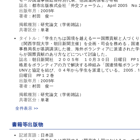
モール国連事務総長特別代表、他国連関係者が寄稿
誌名：
都市出版株式会社「外交フォーラム」 April 2005 No.
出版年月：
2005年
著者：
村田 俊一
掲載種別：
研究論文（学術雑誌）
共著区分：
単著
タイトル：
「学生たちは国境を越えるーー国際貢献と人づくり
｛関西学院大学・朝日新聞主催｝を企画・司会を務める，国連ボ
事務局長が基調講演した後、海外ボランティアに派遣された学
らが国際貢献のあり方などについて討論した。
誌名：
朝日新聞社 ２００５年 １０月３０日 日曜日 PP
格差をボランティアの力で解決する枠組み「国連情報ボランティア
UNVと協定を結び、０４年から学生を派遣している。 2005
日曜日 PP１２巻
出版年月：
2005年
著者：
村田 俊一
掲載種別：
研究論文（学術雑誌）
共著区分：
単著
全件表示 >>
書籍等出版物
記述言語：
日本語