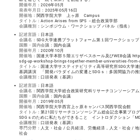
開催年月：
2026年05月
発表年月日：
2025年05月16日
開催地：
関西学院大学 上ヶ原 Campus
タイトル：
Action Arises from SPS －総合政策学部
会議種別：
シンポジウム・ワークショップ パネル（指名）
記述言語：
日本語
会議名：
SDG大学連携プラットフォーム第１回ワークショップ
国際・国内会議：
国内会議
開催年月：
2020年10月
開催地：
国連大学本部５階エリザベスホール及びWEB会議 https://ias.u
sdg-up-workshop-brings-together-member-universities-from-
タイトル：
国連大学サスティナビリティ高等研究所SDG大学
基調講演 「開発パラダイムの変遷とSDGｓ：多国間協力の
会議種別：
口頭発表（基調）
記述言語：
日本語
会議名：
関西学院大学総合政策研究科リサーチコンソーシアム
国際・国内会議：
国内会議
開催年月：
2019年05月
開催地：
関西学院大学西宮上ヶ原キャンパス関西学院会館
タイトル：
第21回リサーチコンソーシアム総会記念事業プ
SDGｓのために私たちができること イントロダクション「M
会議種別：
口頭発表（基調）
専門分野：
人文・社会 / 公共経済、労働経済，人文・社会 / 
社会