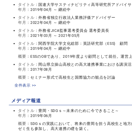
タイトル：
国連大学サスティナビリティ高等研究所アドバイサ
年月：
2019年04月 ～ 継続中
タイトル：
外務省独立行政法人業務評価アドバイザー
年月：
2022年04月 ～ 継続中
タイトル：
外務省JICA監事選考委員会 選考委員長
年月：
2021年03月 ～ 2021年05月
タイトル：
関西学院大学文化総部：英語研究部（ESS) 顧問
年月：
2019年04月 ～ 継続中
概要：
ESSのOBであり、2019年度より顧問として就任。運
タイトル：
岡山県立操山高校との高大連携事業における講演活
年月：
2017年08月
概要：
セミナー形式で高校生と国際協力の観点を討論
全件表示 >>
メディア報道
タイトル：
豊岡・SDGｓ～未来のために今できること～
年月：
2019年06月
概要：
SDGｓの実践において、将来の豊岡を担う高校生と地
ゼミ生も参加し、高大連携の礎を築く。