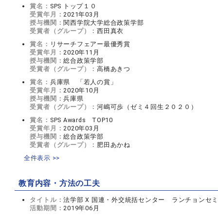
賞名：
SPS トップ１０
受賞年月：
2021年03月
授与機関：
関西学院大学総合政策学部
受賞者（グループ）：
西田真衣
賞名：
リサーチフェアー最優秀賞
受賞年月：
2020年11月
授与機関：
総合政策学部
受賞者（グループ）：
高橋あきつ
賞名：
兵庫県 「若人の賞」
受賞年月：
2020年10月
授与機関：
兵庫県
受賞者（グループ）：
河嶋可歩（ゼミ４回生２０２０）
賞名：
SPS Awards TOP10
受賞年月：
2020年03月
授与機関：
総合政策学部
受賞者（グループ）：
肥田あかね
全件表示 >>
教育内容・方法の工夫
タイトル：
法学部 X 国連・外交統括センター ランチョンセ
活動期間：
2019年06月