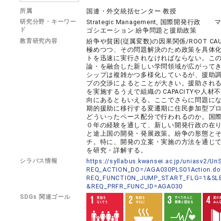
所属
国連・外交統括センター 教授
研究分野・キーワー
Strategic Management, 国際
ド
ゴシエーション 紛争問題と援助政策
教育研究内容
紛争や貧困(従属変数)の因果関係/ROOT C
極めつつ、その問題解決のため政策を具体
トを迅速に実行されなければならない。こ
論・を融合した新しい学問領域が広がって
シップは複雑かつ多様化しているが、援助
プの交渉によるとことが大きい。援助され
を実施するうえで組織の CAPACITYや
向にあるともいえる。ここでさらに問題にな
期的援助に移行する変遷期に住民参加型プ
どういったペース配分で行われるのか。国際機関
０年の経験を通して、新しい開発行政の在
と途上国の開発・発展政策。紛争の形態と
チ。特に、開発の立案・実施の方法を通じ
を研究・詳解する。
シラバス情報
https://syllabus.kwansei.ac.jp/uniasv2/U
REQ_ACTION_DO=/AGA030PLS01Action.do
REQ_FUNCTION_JUMP_START_FLG=1&SLB
&REQ_PRFR_FUNC_ID=AGA030
SDGs 関連ゴール