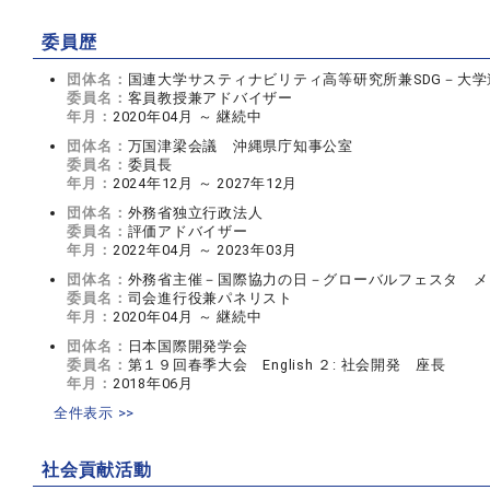
委員歴
団体名：
国連大学サスティナビリティ高等研究所兼SDG－大
委員名：
客員教授兼アドバイザー
年月：
2020年04月 ～ 継続中
団体名：
万国津梁会議 沖縄県庁知事公室
委員名：
委員長
年月：
2024年12月 ～ 2027年12月
団体名：
外務省独立行政法人
委員名：
評価アドバイザー
年月：
2022年04月 ～ 2023年03月
団体名：
外務省主催－国際協力の日－グローバルフェスタ メ
委員名：
司会進行役兼パネリスト
年月：
2020年04月 ～ 継続中
団体名：
日本国際開発学会
委員名：
第１９回春季大会 English ２: 社会開発 座長
年月：
2018年06月
全件表示 >>
社会貢献活動