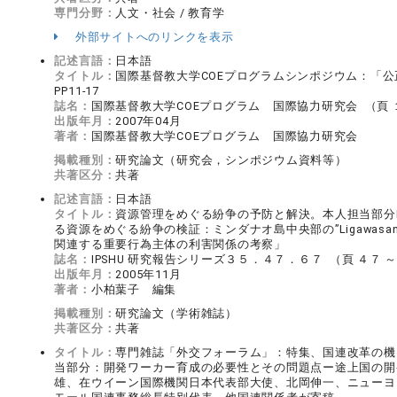
専門分野：
人文・社会 / 教育学
外部サイトへのリンクを表示
記述言語：
日本語
タイトル：
国際基督教大学COEプログラムシンポジウム：「
PP11-17
誌名：
国際基督教大学COEプログラム 国際協力研究会 （頁 １
出版年月：
2007年04月
著者：
国際基督教大学COEプログラム 国際協力研究会
掲載種別：
研究論文（研究会，シンポジウム資料等）
共著区分：
共著
記述言語：
日本語
タイトル：
資源管理をめぐる紛争の予防と解決。本人担当部分PP
る資源をめぐる紛争の検証：ミンダナオ島中央部の”Ligawa
関連する重要行為主体の利害関係の考察」
誌名：
IPSHU 研究報告シリーズ３５．４７．６７ （頁 ４７ ～
出版年月：
2005年11月
著者：
小柏葉子 編集
掲載種別：
研究論文（学術雑誌）
共著区分：
共著
タイトル：
専門雑誌「外交フォーラム」：特集、国連改革の機
当部分：開発ワーカー育成の必要性とその問題点ー途上国の開発援
雄、在ウイーン国際機関日本代表部大使、北岡伸一、ニューヨ