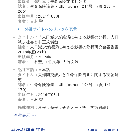
出版者・発行元：
生命保険文化センター
誌名：
生命保険論集 = JILI journal 214号 （頁 233 ～
266）
出版年月：
2021年03月
著者：
古村 聖
外部サイトへのリンクを表示
タイトル：
「人口減少が経済に与える影響の分析」人口
減少社会と非正規労働
誌名：
人口減少が経済に与える影響の分析研究会報告書
2018年度(Web)
出版年月：
2019年
著者：
古村聖, 大竹文雄, 大竹文雄
記述言語：
日本語
タイトル：
夫婦間交渉力と生命保険需要に関する実証研
究
誌名：
生命保険論集 = JILI journal 194号 （頁 141 ～
170）
出版年月：
2016年03月
著者：
古村 聖
掲載種別：
速報，短報，研究ノート等（学術雑誌）
全件表示 >>
その他研究活動
【 表示 ／
非表示
】