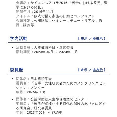
会議名：
サイエンスアゴラ2016 「科学における発見、数
学における発見」
開催年月：
2016年11月
タイトル：
数式で描く家族の行動とコンフリクト
会議種別：
公開講演，セミナー，チュートリアル，講
習，講義等
学内活動
【 表示 ／
非表示
】
活動名称：
人権教育科目・運営委員
活動期間：
2023年04月 ～ 2024年03月
委員歴
【 表示 ／
非表示
】
団体名：
日本経済学会
委員名：
「若手・女性研究者のためのメンタリングセッ
ション」メンター
年月：
2025年05月
団体名：
公益財団法人生命保険文化センター
委員名：
「家族が多様化する時代の保険のあり方に関す
る研究会」研究会委員
年月：
2023年05月 ～ 継続中