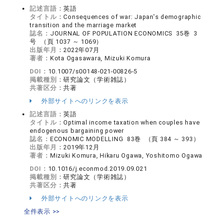
記述言語：
英語
タイトル：
Consequences of war: Japan's demographic
transition and the marriage market
誌名：
JOURNAL OF POPULATION ECONOMICS 35巻 3
号 （頁 1037 ～ 1069）
出版年月：
2022年07月
著者：
Kota Ogasawara, Mizuki Komura
DOI：
10.1007/s00148-021-00826-5
掲載種別：
研究論文（学術雑誌）
共著区分：
共著
外部サイトへのリンクを表示
記述言語：
英語
タイトル：
Optimal income taxation when couples have
endogenous bargaining power
誌名：
ECONOMIC MODELLING 83巻 （頁 384 ～ 393）
出版年月：
2019年12月
著者：
Mizuki Komura, Hikaru Ogawa, Yoshitomo Ogawa
DOI：
10.1016/j.econmod.2019.09.021
掲載種別：
研究論文（学術雑誌）
共著区分：
共著
外部サイトへのリンクを表示
全件表示 >>