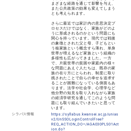
まざまな経路を通じて影響を与え、
また公共政策の効果も変えてしまう
とも考えられます。
さらに最近では家計内の意思決定プ
ロセスだけではなく、家族がどのよ
うに形成されるのかという問題にも
関心を持っています。現代では戦後
の象徴とされた父と母、子どもとい
う核家族という概念すら薄れ、単身
世帯が増えるなど家族という組織の
多様性も広がってきました。一方
で、片親世帯の貧困や家庭内の様々
な問題にあえぐ人たちは、既存の家
族の在り方にとらわれ、制度に取り
残されたことで自らの幸せを追求す
ることが困難になっている側面もあ
ります。法学や社会学、心理学など
他分野の知見を取り入れながら家族
の経済学研究を通してこのような問
題にも取り組んでいきたいと思って
います。
シラバス情報
https://syllabus.kwansei.ac.jp/unias
v2/UnSSOLoginControlFree?
REQ_ACTION_DO=/AGA030PLS01Act
ion.do?