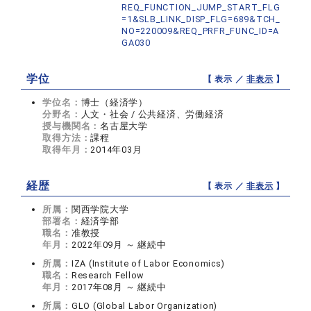
REQ_FUNCTION_JUMP_START_FLG
=1&SLB_LINK_DISP_FLG=689&TCH_
NO=220009&REQ_PRFR_FUNC_ID=A
GA030
学位
【 表示 ／
非表示
】
学位名：
博士（経済学）
分野名：
人文・社会 / 公共経済、労働経済
授与機関名：
名古屋大学
取得方法：
課程
取得年月：
2014年03月
経歴
【 表示 ／
非表示
】
所属：
関西学院大学
部署名：
経済学部
職名：
准教授
年月：
2022年09月 ～ 継続中
所属：
IZA (Institute of Labor Economics)
職名：
Research Fellow
年月：
2017年08月 ～ 継続中
所属：
GLO (Global Labor Organization)