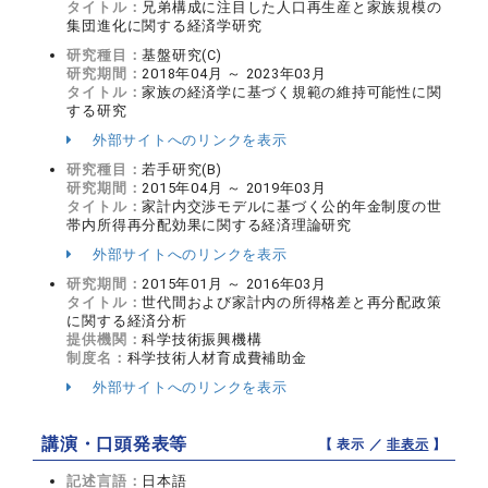
タイトル：
兄弟構成に注目した人口再生産と家族規模の
集団進化に関する経済学研究
研究種目：
基盤研究(C)
研究期間：
2018年04月 ～ 2023年03月
タイトル：
家族の経済学に基づく規範の維持可能性に関
する研究
外部サイトへのリンクを表示
研究種目：
若手研究(B)
研究期間：
2015年04月 ～ 2019年03月
タイトル：
家計内交渉モデルに基づく公的年金制度の世
帯内所得再分配効果に関する経済理論研究
外部サイトへのリンクを表示
研究期間：
2015年01月 ～ 2016年03月
タイトル：
世代間および家計内の所得格差と再分配政策
に関する経済分析
提供機関：
科学技術振興機構
制度名：
科学技術人材育成費補助金
外部サイトへのリンクを表示
講演・口頭発表等
【 表示 ／
非表示
】
記述言語：
日本語