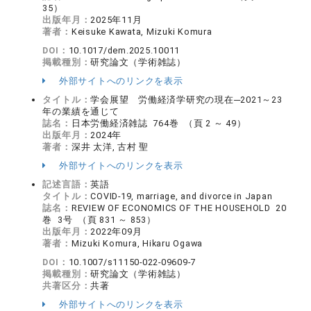
35）
出版年月：
2025年11月
著者：
Keisuke Kawata, Mizuki Komura
DOI：
10.1017/dem.2025.10011
掲載種別：
研究論文（学術雑誌）
外部サイトへのリンクを表示
タイトル：
学会展望 労働経済学研究の現在─2021～23
年の業績を通じて
誌名：
日本労働経済雑誌 764巻 （頁 2 ～ 49）
出版年月：
2024年
著者：
深井 太洋, 古村 聖
外部サイトへのリンクを表示
記述言語：
英語
タイトル：
COVID-19, marriage, and divorce in Japan
誌名：
REVIEW OF ECONOMICS OF THE HOUSEHOLD 20
巻 3号 （頁 831 ～ 853）
出版年月：
2022年09月
著者：
Mizuki Komura, Hikaru Ogawa
DOI：
10.1007/s11150-022-09609-7
掲載種別：
研究論文（学術雑誌）
共著区分：
共著
外部サイトへのリンクを表示