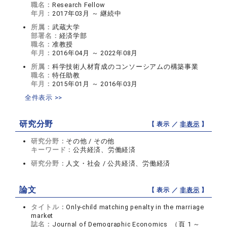
職名：
Research Fellow
年月：
2017年03月 ～ 継続中
所属：
武蔵大学
部署名：
経済学部
職名：
准教授
年月：
2016年04月 ～ 2022年08月
所属：
科学技術人材育成のコンソーシアムの構築事業
職名：
特任助教
年月：
2015年01月 ～ 2016年03月
全件表示 >>
研究分野
【 表示 ／
非表示
】
研究分野：
その他 / その他
キーワード：
公共経済、労働経済
研究分野：
人文・社会 / 公共経済、労働経済
論文
【 表示 ／
非表示
】
タイトル：
Only-child matching penalty in the marriage
market
誌名：
Journal of Demographic Economics （頁 1 ～