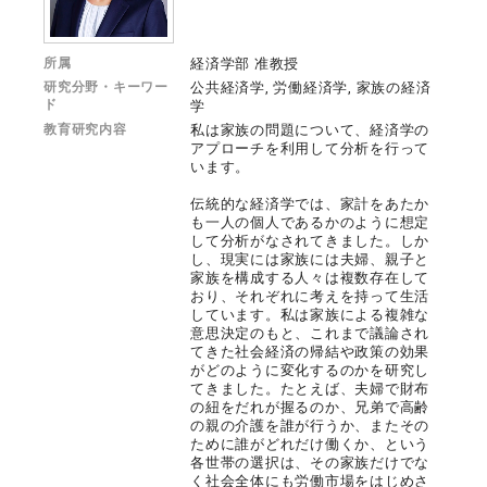
所属
経済学部 准教授
研究分野・キーワー
公共経済学, 労働経済学, 家族の経済
ド
学
教育研究内容
私は家族の問題について、経済学の
アプローチを利用して分析を行って
います。
伝統的な経済学では、家計をあたか
も一人の個人であるかのように想定
して分析がなされてきました。しか
し、現実には家族には夫婦、親子と
家族を構成する人々は複数存在して
おり、それぞれに考えを持って生活
しています。私は家族による複雑な
意思決定のもと、これまで議論され
てきた社会経済の帰結や政策の効果
がどのように変化するのかを研究し
てきました。たとえば、夫婦で財布
の紐をだれが握るのか、兄弟で高齢
の親の介護を誰が行うか、またその
ために誰がどれだけ働くか、という
各世帯の選択は、その家族だけでな
く社会全体にも労働市場をはじめさ