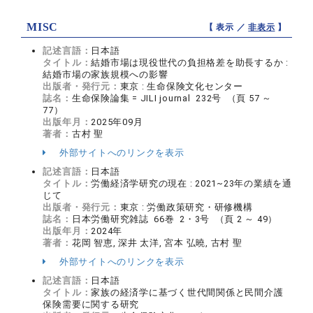
MISC
【 表示 ／
非表示
】
記述言語：
日本語
タイトル：
結婚市場は現役世代の負担格差を助長するか :
結婚市場の家族規模への影響
出版者・発行元：
東京 : 生命保険文化センター
誌名：
生命保険論集 = JILI journal 232号 （頁 57 ～
77）
出版年月：
2025年09月
著者：
古村 聖
外部サイトへのリンクを表示
記述言語：
日本語
タイトル：
労働経済学研究の現在 : 2021~23年の業績を通
じて
出版者・発行元：
東京 : 労働政策研究・研修機構
誌名：
日本労働研究雑誌 66巻 2・3号 （頁 2 ～ 49）
出版年月：
2024年
著者：
花岡 智恵, 深井 太洋, 宮本 弘曉, 古村 聖
外部サイトへのリンクを表示
記述言語：
日本語
タイトル：
家族の経済学に基づく世代間関係と民間介護
保険需要に関する研究