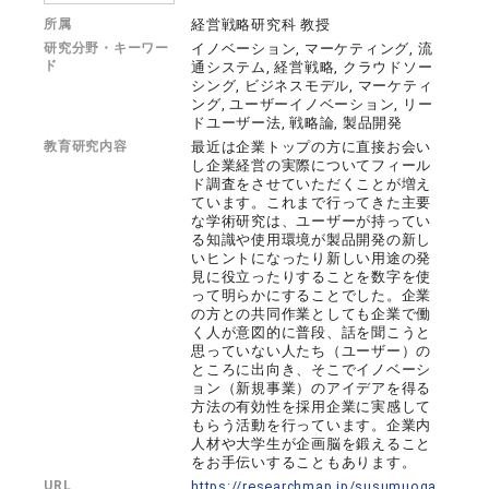
所属
経営戦略研究科 教授
研究分野・キーワー
イノベーション, マーケティング, 流
ド
通システム, 経営戦略, クラウドソー
シング, ビジネスモデル, マーケティ
ング, ユーザーイノベーション, リー
ドユーザー法, 戦略論, 製品開発
教育研究内容
最近は企業トップの方に直接お会い
し企業経営の実際についてフィール
ド調査をさせていただくことが増え
ています。これまで行ってきた主要
な学術研究は、ユーザーが持ってい
る知識や使用環境が製品開発の新し
いヒントになったり新しい用途の発
見に役立ったりすることを数字を使
って明らかにすることでした。企業
の方との共同作業としても企業で働
く人が意図的に普段、話を聞こうと
思っていない人たち（ユーザー）の
ところに出向き、そこでイノベーシ
ョン（新規事業）のアイデアを得る
方法の有効性を採用企業に実感して
もらう活動を行っています。企業内
人材や大学生が企画脳を鍛えること
をお手伝いすることもあります。
URL
https://researchmap.jp/susumuoga