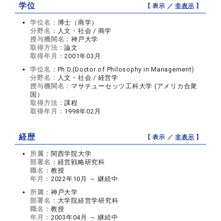
学位
【 表示 ／
非表示
】
学位名：
博士（商学）
分野名：
人文・社会 / 商学
授与機関名：
神戸大学
取得方法：
論文
取得年月：
2001年03月
学位名：
Ph.D.(Doctor of Philosophy in Management)
分野名：
人文・社会 / 経営学
授与機関名：
マサチューセッツ工科大学 (アメリカ合衆
国）
取得方法：
課程
取得年月：
1998年02月
経歴
【 表示 ／
非表示
】
所属：
関西学院大学
部署名：
経営戦略研究科
職名：
教授
年月：
2022年10月 ～ 継続中
所属：
神戸大学
部署名：
大学院経営学研究科
職名：
教授
年月：
2003年04月 ～ 継続中