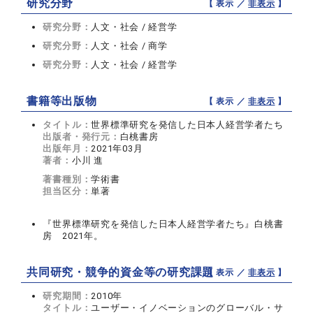
研究分野
【 表示 ／
非表示
】
研究分野：
人文・社会 / 経営学
研究分野：
人文・社会 / 商学
研究分野：
人文・社会 / 経営学
書籍等出版物
【 表示 ／
非表示
】
タイトル：
世界標準研究を発信した日本人経営学者たち
出版者・発行元：
白桃書房
出版年月：
2021年03月
著者：
小川 進
著書種別：
学術書
担当区分：
単著
『世界標準研究を発信した日本人経営学者たち』白桃書
房 2021年。
共同研究・競争的資金等の研究課題
【 表示 ／
非表示
】
研究期間：
2010年
タイトル：
ユーザー・イノベーションのグローバル・サ