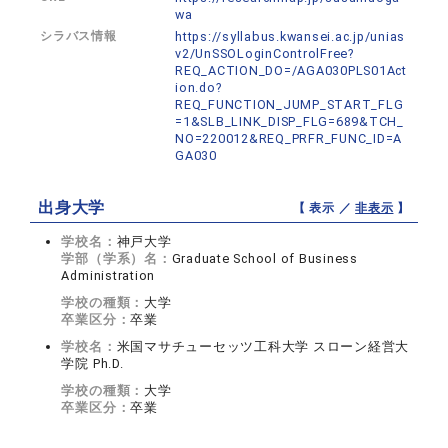
wa
シラバス情報
https://syllabus.kwansei.ac.jp/unias
v2/UnSSOLoginControlFree?
REQ_ACTION_DO=/AGA030PLS01Act
ion.do?
REQ_FUNCTION_JUMP_START_FLG
=1&SLB_LINK_DISP_FLG=689&TCH_
NO=220012&REQ_PRFR_FUNC_ID=A
GA030
出身大学
【 表示 ／
非表示
】
学校名：
神戸大学
学部（学系）名：
Graduate School of Business
Administration
学校の種類：
大学
卒業区分：
卒業
学校名：
米国マサチューセッツ工科大学 スローン経営大
学院 Ph.D.
学校の種類：
大学
卒業区分：
卒業