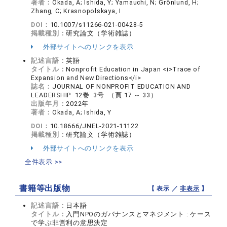
著者：
Okada, A; Ishida, Y; Yamauchi, N; Grönlund, H;
Zhang, C; Krasnopolskaya, I
DOI：
10.1007/s11266-021-00428-5
掲載種別：
研究論文（学術雑誌）
外部サイトへのリンクを表示
記述言語：
英語
タイトル：
Nonprofit Education in Japan <i>Trace of
Expansion and New Directions</i>
誌名：
JOURNAL OF NONPROFIT EDUCATION AND
LEADERSHIP 12巻 3号 （頁 17 ～ 33）
出版年月：
2022年
著者：
Okada, A; Ishida, Y
DOI：
10.18666/JNEL-2021-11122
掲載種別：
研究論文（学術雑誌）
外部サイトへのリンクを表示
全件表示 >>
書籍等出版物
【 表示 ／
非表示
】
記述言語：
日本語
タイトル：
入門NPOのガバナンスとマネジメント : ケース
で学ぶ非営利の意思決定