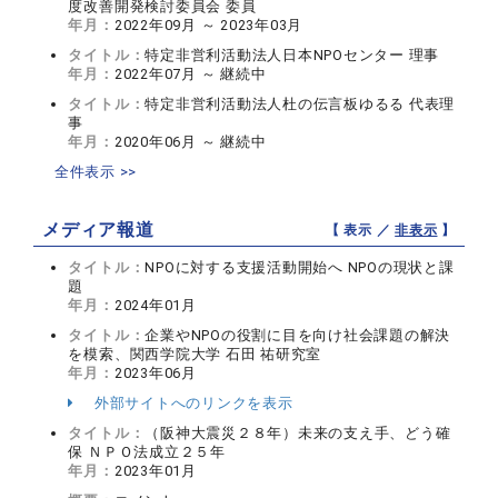
度改善開発検討委員会 委員
年月：
2022年09月 ～ 2023年03月
タイトル：
特定非営利活動法人日本NPOセンター 理事
年月：
2022年07月 ～ 継続中
タイトル：
特定非営利活動法人杜の伝言板ゆるる 代表理
事
年月：
2020年06月 ～ 継続中
全件表示 >>
メディア報道
【 表示 ／
非表示
】
タイトル：
NPOに対する支援活動開始へ NPOの現状と課
題
年月：
2024年01月
タイトル：
企業やNPOの役割に目を向け社会課題の解決
を模索、関西学院大学 石田 祐研究室
年月：
2023年06月
外部サイトへのリンクを表示
タイトル：
（阪神大震災２８年）未来の支え手、どう確
保 ＮＰＯ法成立２５年
年月：
2023年01月