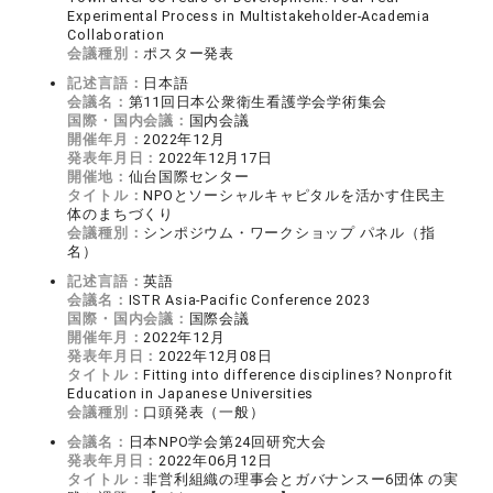
Experimental Process in Multistakeholder-Academia
Collaboration
会議種別：
ポスター発表
記述言語：
日本語
会議名：
第11回日本公衆衛生看護学会学術集会
国際・国内会議：
国内会議
開催年月：
2022年12月
発表年月日：
2022年12月17日
開催地：
仙台国際センター
タイトル：
NPOとソーシャルキャピタルを活かす住民主
体のまちづくり
会議種別：
シンポジウム・ワークショップ パネル（指
名）
記述言語：
英語
会議名：
ISTR Asia-Pacific Conference 2023
国際・国内会議：
国際会議
開催年月：
2022年12月
発表年月日：
2022年12月08日
タイトル：
Fitting into difference disciplines? Nonprofit
Education in Japanese Universities
会議種別：
口頭発表（一般）
会議名：
日本NPO学会第24回研究大会
発表年月日：
2022年06月12日
タイトル：
非営利組織の理事会とガバナンスー6団体 の実