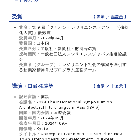
全件表示 >>
受賞
【 表示 ／
非表示
】
賞名：
第 9 回「ジャパン・レジリエンス・アワード(強靱
化大賞)」優秀賞
受賞年月：
2023年04月
受賞国：
日本国
受賞区分：
出版社・新聞社・財団等の賞
授与機関：
一般社団法人レジリエンスジャパン推進協議
会
受賞者（グループ）：
レジリエント社会の構築を牽引す
る起業家精神育成プログラム運営チーム
講演・口頭発表等
【 表示 ／
非表示
】
記述言語：
英語
会議名：
2024 The International Symposium on
Architectural Interchanges in Asia (ISAIA)
国際・国内会議：
国際会議
開催年月：
2024年09月
発表年月日：
2024年09月
開催地：
Kyoto
タイトル：
Concept of Commons in a Suburban New
Town after 30 Years of Development: Four-Year