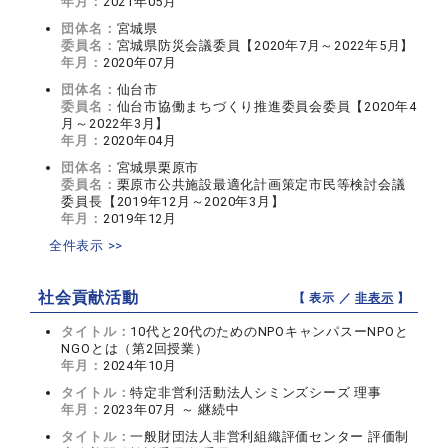
年月：
2021年05月
団体名：
宮城県
委員名：
宮城県防災会議委員【2020年7月～2022年5月】
年月：
2020年07月
団体名：
仙台市
委員名：
仙台市協働まちづくり推進委員会委員【2020年4
月～2022年3月】
年月：
2020年04月
団体名：
宮城県栗原市
委員名：
栗原市公共施設最適化計画策定市民等検討会議
委員長【2019年12月～2020年3月】
年月：
2019年12月
全件表示 >>
社会貢献活動
【 表示 ／
非表示
】
タイトル：
10代と20代のためのNPOキャンパスーNPOと
NGOとは（第2回授業）
年月：
2024年10月
タイトル：
特定非営利活動法人シミンズシーズ 理事
年月：
2023年07月 ～ 継続中
タイトル：
一般財団法人非営利組織評価センター 評価制