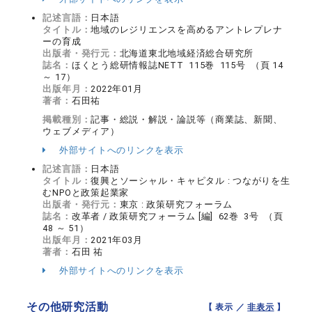
記述言語：
日本語
タイトル：
地域のレジリエンスを高めるアントレプレナ
ーの育成
出版者・発行元：
北海道東北地域経済総合研究所
誌名：
ほくとう総研情報誌NETT 115巻 115号 （頁 14
～ 17）
出版年月：
2022年01月
著者：
石田祐
掲載種別：
記事・総説・解説・論説等（商業誌、新聞、
ウェブメディア）
外部サイトへのリンクを表示
記述言語：
日本語
タイトル：
復興とソーシャル・キャピタル : つながりを生
むNPOと政策起業家
出版者・発行元：
東京 : 政策研究フォーラム
誌名：
改革者 / 政策研究フォーラム [編] 62巻 3号 （頁
48 ～ 51）
出版年月：
2021年03月
著者：
石田 祐
外部サイトへのリンクを表示
その他研究活動
【 表示 ／
非表示
】