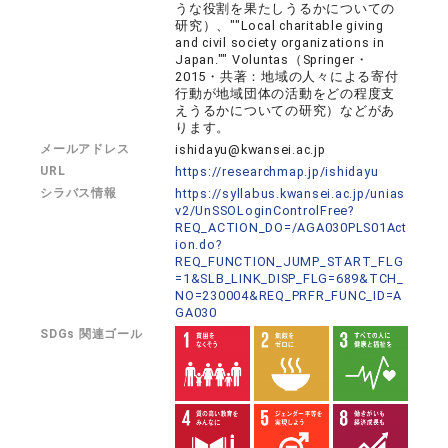
うな役割を果たしうるかについての
研究）、""Local charitable giving
and civil society organizations in
Japan."" Voluntas（Springer・
2015・共著：地域の人々による寄付
行動が地域団体の活動をどの程度支
えうるかについての研究）などがあ
ります。
メールアドレス
ishidayu@kwansei.ac.jp
URL
https://researchmap.jp/ishidayu
シラバス情報
https://syllabus.kwansei.ac.jp/unias
v2/UnSSOLoginControlFree?
REQ_ACTION_DO=/AGA030PLS01Act
ion.do?
REQ_FUNCTION_JUMP_START_FLG
=1&SLB_LINK_DISP_FLG=689&TCH_
NO=230004&REQ_PRFR_FUNC_ID=A
GA030
SDGs 関連ゴール