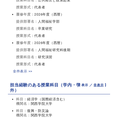
授業科目名：
公共経営と政策起業
授業形式：
代表者
履修年度：
2026年度（西暦）
提供部署名：
人間福祉学部
授業科目名：
卒業研究
授業形式：
代表者
履修年度：
2026年度（西暦）
提供部署名：
人間福祉研究科後期
授業科目名：
研究演習
授業形式：
代表者
全件表示 >>
担当経験のある授業科目（学内・学
【 表示 ／
非表示
】
外）
科目：
経済学（国際経済含む）
機関名：
関西学院大学
科目：
復興・防災論
機関名：
関西学院大学