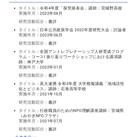
タイトル：
令和4年度「探究発表会」講師：宮城野高校
実施年月：
2022年08月
研究活動区分：
書評
タイトル：
日本公共政策学会 2022年度研究大会：討論者
実施年月：
2022年06月
研究活動区分：
書評
タイトル：
全国アントレプレナーシップ人材育成プログ
ラム・コースⅠ 振り返りワークショップにおける講演講
師：神戸大学
実施年月：
2022年01月
研究活動区分：
書評
タイトル：
高大連携 令和3年度 大学模擬講義「地域活性
化とビジネス」講師：石巻高等学校
実施年月：
2021年10月
研究活動区分：
書評
タイトル：
行政職員のためのNPO理解講座講師：宮城県
（みやぎNPOプラザ）
実施年月：
2021年07月
研究活動区分：
書評