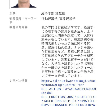
所属
経済学部 准教授
研究分野・キーワー
行動経済学, 実験経済学
ド
教育研究内容
私の専門は行動経済学です。経済学
に心理学等の知見を組み込み、より
現実的な人間像を想定して、人間行
動を分析しています。職業訓練や長
時間労働といった労働に関する問
題、健康行動の促進、ナッジを用い
た行動変容など、多様な問題に対し
て行動経済学のアプローチから研究
しています。調査観察データだけで
なく、大学生を対象としたラボ実験
から一般の方を対象としたフィール
ド実験まで様々な実験的な手法を用
いてデータ分析しています。
シラバス情報
https://syllabus.kwansei.ac.jp/unias
v2/UnSSOLoginControlFree?
REQ_ACTION_DO=/AGA030PLS01Act
ion.do?
REQ_FUNCTION_JUMP_START_FLG
=1&SLB_LINK_DISP_FLG=689&TCH_
NO=230005&REQ_PRFR_FUNC_ID=A