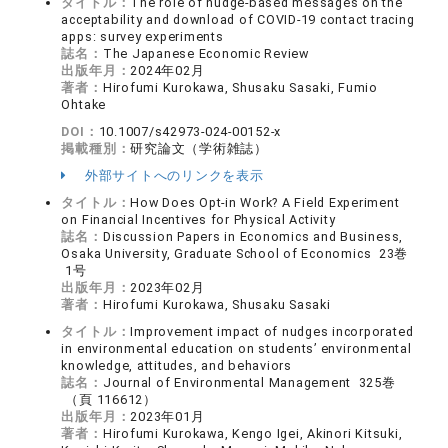
タイトル：
The role of nudge-based messages on the
acceptability and download of COVID-19 contact tracing
apps: survey experiments
誌名：
The Japanese Economic Review
出版年月：
2024年02月
著者：
Hirofumi Kurokawa, Shusaku Sasaki, Fumio
Ohtake
DOI：
10.1007/s42973-024-00152-x
掲載種別：
研究論文（学術雑誌）
外部サイトへのリンクを表示
タイトル：
How Does Opt-in Work? A Field Experiment
on Financial Incentives for Physical Activity
誌名：
Discussion Papers in Economics and Business,
Osaka University, Graduate School of Economics 23巻
1号
出版年月：
2023年02月
著者：
Hirofumi Kurokawa, Shusaku Sasaki
タイトル：
Improvement impact of nudges incorporated
in environmental education on students’ environmental
knowledge, attitudes, and behaviors
誌名：
Journal of Environmental Management 325巻
（頁 116612）
出版年月：
2023年01月
著者：
Hirofumi Kurokawa, Kengo Igei, Akinori Kitsuki,