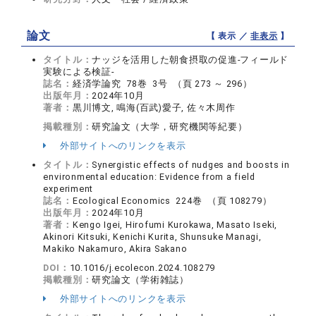
論文
【 表示 ／
非表示
】
タイトル：
ナッジを活用した朝食摂取の促進-フィールド
実験による検証-
誌名：
経済学論究 78巻 3号 （頁 273 ～ 296）
出版年月：
2024年10月
著者：
黒川博文, 鳴海(百武)愛子, 佐々木周作
掲載種別：
研究論文（大学，研究機関等紀要）
外部サイトへのリンクを表示
タイトル：
Synergistic effects of nudges and boosts in
environmental education: Evidence from a field
experiment
誌名：
Ecological Economics 224巻 （頁 108279）
出版年月：
2024年10月
著者：
Kengo Igei, Hirofumi Kurokawa, Masato Iseki,
Akinori Kitsuki, Kenichi Kurita, Shunsuke Managi,
Makiko Nakamuro, Akira Sakano
DOI：
10.1016/j.ecolecon.2024.108279
掲載種別：
研究論文（学術雑誌）
外部サイトへのリンクを表示