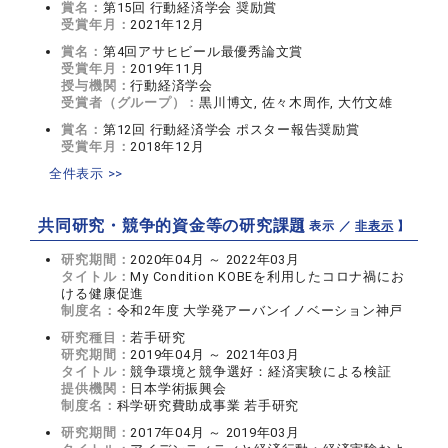
賞名：
第15回 行動経済学会 奨励賞
受賞年月：
2021年12月
賞名：
第4回アサヒビール最優秀論文賞
受賞年月：
2019年11月
授与機関：
行動経済学会
受賞者（グループ）：
黒川博文, 佐々木周作, 大竹文雄
賞名：
第12回 行動経済学会 ポスター報告奨励賞
受賞年月：
2018年12月
全件表示 >>
共同研究・競争的資金等の研究課題
【 表示 ／
非表示
】
研究期間：
2020年04月 ～ 2022年03月
タイトル：
My Condition KOBEを利用したコロナ禍にお
ける健康促進
制度名：
令和2年度 大学発アーバンイノベーション神戸
研究種目：
若手研究
研究期間：
2019年04月 ～ 2021年03月
タイトル：
競争環境と競争選好：経済実験による検証
提供機関：
日本学術振興会
制度名：
科学研究費助成事業 若手研究
研究期間：
2017年04月 ～ 2019年03月