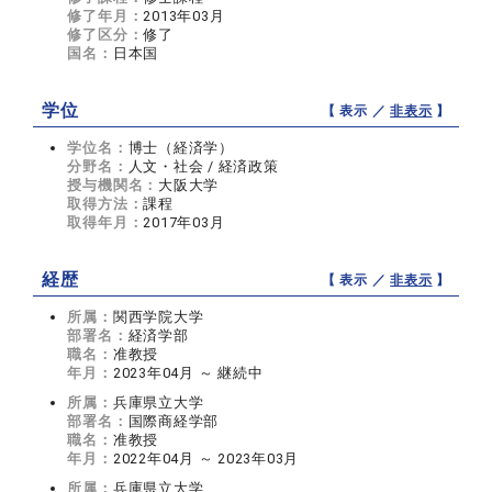
修了年月：
2013年03月
修了区分：
修了
国名：
日本国
学位
【 表示 ／
非表示
】
学位名：
博士（経済学）
分野名：
人文・社会 / 経済政策
授与機関名：
大阪大学
取得方法：
課程
取得年月：
2017年03月
経歴
【 表示 ／
非表示
】
所属：
関西学院大学
部署名：
経済学部
職名：
准教授
年月：
2023年04月 ～ 継続中
所属：
兵庫県立大学
部署名：
国際商経学部
職名：
准教授
年月：
2022年04月 ～ 2023年03月
所属：
兵庫県立大学