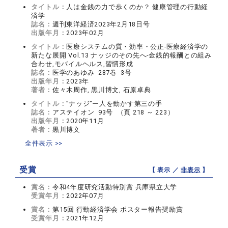
タイトル：
人は金銭の力で歩くのか？ 健康管理の行動経
済学
誌名：
週刊東洋経済2023年2月18日号
出版年月：
2023年02月
タイトル：
医療システムの質・効率・公正-医療経済学の
新たな展開 Vol.13 ナッジのその先へ-金銭的報酬との組み
合わせ,モバイルヘルス,習慣形成
誌名：
医学のあゆみ 287巻 3号
出版年月：
2023年
著者：
佐々木周作, 黒川博文, 石原卓典
タイトル：
”ナッジ”ー人を動かす第三の手
誌名：
アステイオン 93号 （頁 218 ～ 223）
出版年月：
2020年11月
著者：
黒川博文
全件表示 >>
受賞
【 表示 ／
非表示
】
賞名：
令和4年度研究活動特別賞 兵庫県立大学
受賞年月：
2022年07月
賞名：
第15回 行動経済学会 ポスター報告奨励賞
受賞年月：
2021年12月