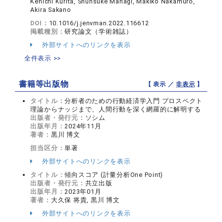
Kenichi Kurita, Shunsuke Managi, Makiko Nakamuro,
Akira Sakano
DOI：
10.1016/j.jenvman.2022.116612
掲載種別：
研究論文（学術雑誌）
外部サイトへのリンクを表示
全件表示 >>
書籍等出版物
【 表示 ／
非表示
】
タイトル：
分析者のための行動経済学入門 プロスペクト
理論からナッジまで、人間行動を深く網羅的に解明する
出版者・発行元：
ソシム
出版年月：
2024年11月
著者：
黒川 博文
担当区分：
単著
外部サイトへのリンクを表示
タイトル：
傾向スコア (計量分析One Point)
出版者・発行元：
共立出版
出版年月：
2023年01月
著者：
大久保 将貴, 黒川 博文
外部サイトへのリンクを表示