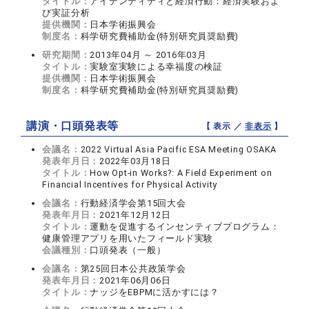
タイトル：
アイデンティティと経済行動：経済実験およ
び実証分析
提供機関：
日本学術振興会
制度名：
科学研究費補助金(特別研究員奨励費)
研究期間：
2013年04月 ～ 2016年03月
タイトル：
実験室実験による幸福度の検証
提供機関：
日本学術振興会
制度名：
科学研究費補助金(特別研究員奨励費)
講演・口頭発表等
【 表示 ／
非表示
】
会議名：
2022 Virtual Asia Pacific ESA Meeting OSAKA
発表年月日：
2022年03月18日
タイトル：
How Opt-in Works?: A Field Experiment on
Financial Incentives for Physical Activity
会議名：
行動経済学会第15回大会
発表年月日：
2021年12月12日
タイトル：
運動を促進するインセンティブプログラム：
健康管理アプリを用いたフィールド実験
会議種別：
口頭発表（一般）
会議名：
第25回日本公共政策学会
発表年月日：
2021年06月06日
タイトル：
ナッジをEBPMに活かすには？