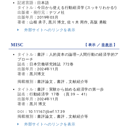
記述言語：
日本語
タイトル：
今日から使える行動経済学 (スッキリわかる!)
出版者・発行元：
ナツメ社
出版年月：
2019年03月
著者：
山根 承子, 黒川 博文, 佐々木 周作, 高阪 勇毅
外部サイトへのリンクを表示
MISC
【 表示 ／
非表示
】
タイトル：
書評：人的資本の論理─人間行動の経済学的ア
プローチ
誌名：
日本労働研究雑誌 772巻
出版年月：
2024年11月
著者：
黒川博文
掲載種別：
書評論文，書評，文献紹介等
タイトル：
書評：実験から始める経済学の第一歩
誌名：
行動経済学 17巻 （頁 39 ～ 41）
出版年月：
2024年11月
著者：
黒川 博文
DOI：
10.11167/jbef.17.39
掲載種別：
書評論文，書評，文献紹介等
外部サイトへのリンクを表示