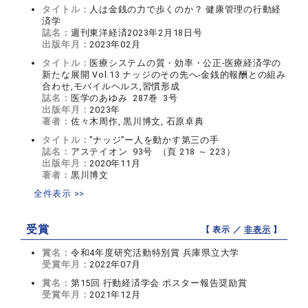
タイトル：
人は金銭の力で歩くのか？ 健康管理の行動経
済学
誌名：
週刊東洋経済2023年2月18日号
出版年月：
2023年02月
タイトル：
医療システムの質・効率・公正-医療経済学の
新たな展開 Vol.13 ナッジのその先へ-金銭的報酬との組み
合わせ,モバイルヘルス,習慣形成
誌名：
医学のあゆみ 287巻 3号
出版年月：
2023年
著者：
佐々木周作, 黒川博文, 石原卓典
タイトル：
”ナッジ”ー人を動かす第三の手
誌名：
アステイオン 93号 （頁 218 ～ 223）
出版年月：
2020年11月
著者：
黒川博文
全件表示 >>
受賞
【 表示 ／
非表示
】
賞名：
令和4年度研究活動特別賞 兵庫県立大学
受賞年月：
2022年07月
賞名：
第15回 行動経済学会 ポスター報告奨励賞
受賞年月：
2021年12月