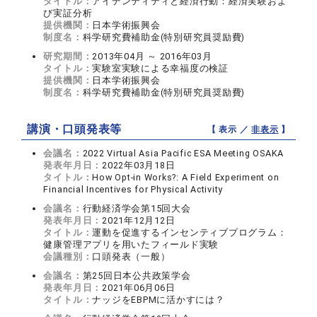
タイトル：
アイデンティティと経済行動：経済実験およ
び実証分析
提供機関：
日本学術振興会
制度名：
科学研究費補助金(特別研究員奨励費)
研究期間：
2013年04月 ～ 2016年03月
タイトル：
実験室実験による幸福度の検証
提供機関：
日本学術振興会
制度名：
科学研究費補助金(特別研究員奨励費)
講演・口頭発表等
【 表示 ／
非表示
】
会議名：
2022 Virtual Asia Pacific ESA Meeting OSAKA
発表年月日：
2022年03月18日
タイトル：
How Opt-in Works?: A Field Experiment on
Financial Incentives for Physical Activity
会議名：
行動経済学会第15回大会
発表年月日：
2021年12月12日
タイトル：
運動を促進するインセンティブプログラム：
健康管理アプリを用いたフィールド実験
会議種別：
口頭発表（一般）
会議名：
第25回日本公共政策学会
発表年月日：
2021年06月06日
タイトル：
ナッジをEBPMに活かすには？