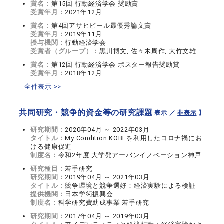
賞名：
第15回 行動経済学会 奨励賞
受賞年月：
2021年12月
賞名：
第4回アサヒビール最優秀論文賞
受賞年月：
2019年11月
授与機関：
行動経済学会
受賞者（グループ）：
黒川博文, 佐々木周作, 大竹文雄
賞名：
第12回 行動経済学会 ポスター報告奨励賞
受賞年月：
2018年12月
全件表示 >>
共同研究・競争的資金等の研究課題
【 表示 ／
非表示
】
研究期間：
2020年04月 ～ 2022年03月
タイトル：
My Condition KOBEを利用したコロナ禍にお
ける健康促進
制度名：
令和2年度 大学発アーバンイノベーション神戸
研究種目：
若手研究
研究期間：
2019年04月 ～ 2021年03月
タイトル：
競争環境と競争選好：経済実験による検証
提供機関：
日本学術振興会
制度名：
科学研究費助成事業 若手研究
研究期間：
2017年04月 ～ 2019年03月