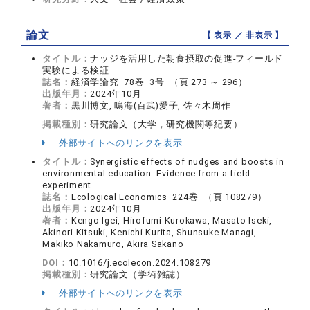
論文
【 表示 ／
非表示
】
タイトル：
ナッジを活用した朝食摂取の促進-フィールド
実験による検証-
誌名：
経済学論究 78巻 3号 （頁 273 ～ 296）
出版年月：
2024年10月
著者：
黒川博文, 鳴海(百武)愛子, 佐々木周作
掲載種別：
研究論文（大学，研究機関等紀要）
外部サイトへのリンクを表示
タイトル：
Synergistic effects of nudges and boosts in
environmental education: Evidence from a field
experiment
誌名：
Ecological Economics 224巻 （頁 108279）
出版年月：
2024年10月
著者：
Kengo Igei, Hirofumi Kurokawa, Masato Iseki,
Akinori Kitsuki, Kenichi Kurita, Shunsuke Managi,
Makiko Nakamuro, Akira Sakano
DOI：
10.1016/j.ecolecon.2024.108279
掲載種別：
研究論文（学術雑誌）
外部サイトへのリンクを表示