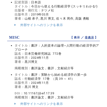
記述言語：
日本語
タイトル：
今日から使える行動経済学 (スッキリわかる!)
出版者・発行元：
ナツメ社
出版年月：
2019年03月
著者：
山根 承子, 黒川 博文, 佐々木 周作, 高阪 勇毅
外部サイトへのリンクを表示
MISC
【 表示 ／
非表示
】
タイトル：
書評：人的資本の論理─人間行動の経済学的ア
プローチ
誌名：
日本労働研究雑誌 772巻
出版年月：
2024年11月
著者：
黒川博文
掲載種別：
書評論文，書評，文献紹介等
タイトル：
書評：実験から始める経済学の第一歩
誌名：
行動経済学 17巻 （頁 39 ～ 41）
出版年月：
2024年11月
著者：
黒川 博文
DOI：
10.11167/jbef.17.39
掲載種別：
書評論文，書評，文献紹介等
外部サイトへのリンクを表示