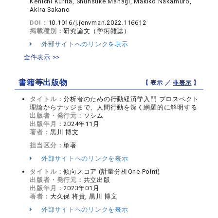
Kenichi Kurita, Shunsuke Managi, Makiko Nakamuro,
Akira Sakano
DOI：
10.1016/j.jenvman.2022.116612
掲載種別：
研究論文（学術雑誌）
外部サイトへのリンクを表示
全件表示 >>
書籍等出版物
【 表示 ／
非表示
】
タイトル：
分析者のための行動経済学入門 プロスペクト
理論からナッジまで、人間行動を深く網羅的に解明する
出版者・発行元：
ソシム
出版年月：
2024年11月
著者：
黒川 博文
担当区分：
単著
外部サイトへのリンクを表示
タイトル：
傾向スコア (計量分析One Point)
出版者・発行元：
共立出版
出版年月：
2023年01月
著者：
大久保 将貴, 黒川 博文
外部サイトへのリンクを表示