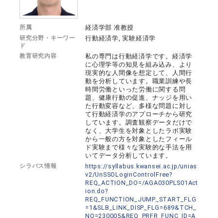
所属
経済学部 准教授
研究分野・キーワー
行動経済学, 実験経済学
ド
教育研究内容
私の専門は行動経済学です。経済学
に心理学等の知見を組み込み、より
現実的な人間像を想定して、人間行
動を分析しています。職業訓練や長
時間労働といった労働に関する問
題、健康行動の促進、ナッジを用い
た行動変容など、多様な問題に対し
て行動経済学のアプローチから研究
しています。調査観察データだけで
なく、大学生を対象としたラボ実験
から一般の方を対象としたフィール
ド実験まで様々な実験的な手法を用
いてデータ分析しています。
シラバス情報
https://syllabus.kwansei.ac.jp/unias
v2/UnSSOLoginControlFree?
REQ_ACTION_DO=/AGA030PLS01Act
ion.do?
REQ_FUNCTION_JUMP_START_FLG
=1&SLB_LINK_DISP_FLG=689&TCH_
NO=230005&REQ_PRFR_FUNC_ID=A