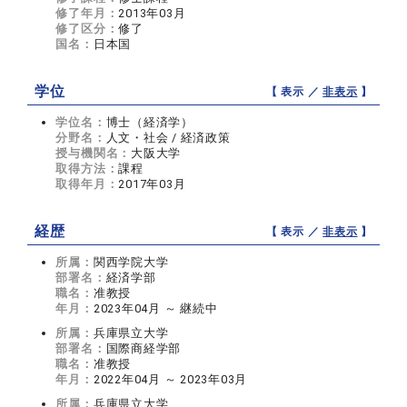
修了年月：
2013年03月
修了区分：
修了
国名：
日本国
学位
【 表示 ／
非表示
】
学位名：
博士（経済学）
分野名：
人文・社会 / 経済政策
授与機関名：
大阪大学
取得方法：
課程
取得年月：
2017年03月
経歴
【 表示 ／
非表示
】
所属：
関西学院大学
部署名：
経済学部
職名：
准教授
年月：
2023年04月 ～ 継続中
所属：
兵庫県立大学
部署名：
国際商経学部
職名：
准教授
年月：
2022年04月 ～ 2023年03月
所属：
兵庫県立大学