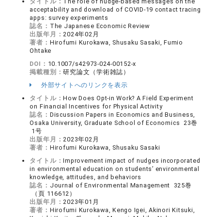
タイトル：
The role of nudge-based messages on the
acceptability and download of COVID-19 contact tracing
apps: survey experiments
誌名：
The Japanese Economic Review
出版年月：
2024年02月
著者：
Hirofumi Kurokawa, Shusaku Sasaki, Fumio
Ohtake
DOI：
10.1007/s42973-024-00152-x
掲載種別：
研究論文（学術雑誌）
外部サイトへのリンクを表示
タイトル：
How Does Opt-in Work? A Field Experiment
on Financial Incentives for Physical Activity
誌名：
Discussion Papers in Economics and Business,
Osaka University, Graduate School of Economics 23巻
1号
出版年月：
2023年02月
著者：
Hirofumi Kurokawa, Shusaku Sasaki
タイトル：
Improvement impact of nudges incorporated
in environmental education on students’ environmental
knowledge, attitudes, and behaviors
誌名：
Journal of Environmental Management 325巻
（頁 116612）
出版年月：
2023年01月
著者：
Hirofumi Kurokawa, Kengo Igei, Akinori Kitsuki,