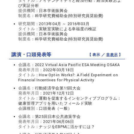
タイトル：
アイデンティティと経済行動：経済実験およ
び実証分析
提供機関：
日本学術振興会
制度名：
科学研究費補助金(特別研究員奨励費)
研究期間：
2013年04月 ～ 2016年03月
タイトル：
実験室実験による幸福度の検証
提供機関：
日本学術振興会
制度名：
科学研究費補助金(特別研究員奨励費)
講演・口頭発表等
【 表示 ／
非表示
】
会議名：
2022 Virtual Asia Pacific ESA Meeting OSAKA
発表年月日：
2022年03月18日
タイトル：
How Opt-in Works?: A Field Experiment on
Financial Incentives for Physical Activity
会議名：
行動経済学会第15回大会
発表年月日：
2021年12月12日
タイトル：
運動を促進するインセンティブプログラム：
健康管理アプリを用いたフィールド実験
会議種別：
口頭発表（一般）
会議名：
第25回日本公共政策学会
発表年月日：
2021年06月06日
タイトル：
ナッジをEBPMに活かすには？