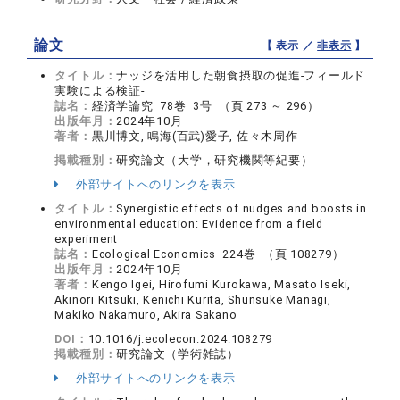
論文
【 表示 ／
非表示
】
タイトル：
ナッジを活用した朝食摂取の促進-フィールド
実験による検証-
誌名：
経済学論究 78巻 3号 （頁 273 ～ 296）
出版年月：
2024年10月
著者：
黒川博文, 鳴海(百武)愛子, 佐々木周作
掲載種別：
研究論文（大学，研究機関等紀要）
外部サイトへのリンクを表示
タイトル：
Synergistic effects of nudges and boosts in
environmental education: Evidence from a field
experiment
誌名：
Ecological Economics 224巻 （頁 108279）
出版年月：
2024年10月
著者：
Kengo Igei, Hirofumi Kurokawa, Masato Iseki,
Akinori Kitsuki, Kenichi Kurita, Shunsuke Managi,
Makiko Nakamuro, Akira Sakano
DOI：
10.1016/j.ecolecon.2024.108279
掲載種別：
研究論文（学術雑誌）
外部サイトへのリンクを表示