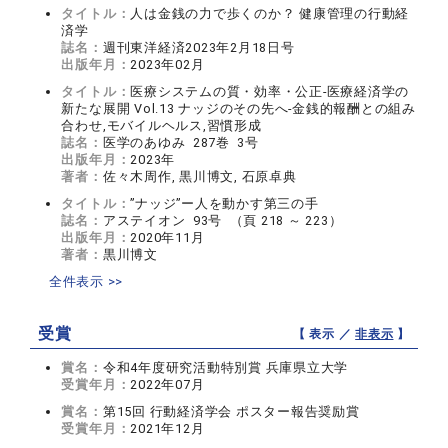
タイトル：
人は金銭の力で歩くのか？ 健康管理の行動経
済学
誌名：
週刊東洋経済2023年2月18日号
出版年月：
2023年02月
タイトル：
医療システムの質・効率・公正-医療経済学の
新たな展開 Vol.13 ナッジのその先へ-金銭的報酬との組み
合わせ,モバイルヘルス,習慣形成
誌名：
医学のあゆみ 287巻 3号
出版年月：
2023年
著者：
佐々木周作, 黒川博文, 石原卓典
タイトル：
”ナッジ”ー人を動かす第三の手
誌名：
アステイオン 93号 （頁 218 ～ 223）
出版年月：
2020年11月
著者：
黒川博文
全件表示 >>
受賞
【 表示 ／
非表示
】
賞名：
令和4年度研究活動特別賞 兵庫県立大学
受賞年月：
2022年07月
賞名：
第15回 行動経済学会 ポスター報告奨励賞
受賞年月：
2021年12月