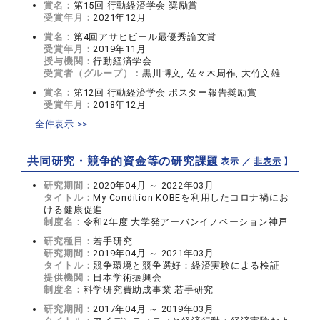
賞名：
第15回 行動経済学会 奨励賞
受賞年月：
2021年12月
賞名：
第4回アサヒビール最優秀論文賞
受賞年月：
2019年11月
授与機関：
行動経済学会
受賞者（グループ）：
黒川博文, 佐々木周作, 大竹文雄
賞名：
第12回 行動経済学会 ポスター報告奨励賞
受賞年月：
2018年12月
全件表示 >>
共同研究・競争的資金等の研究課題
【 表示 ／
非表示
】
研究期間：
2020年04月 ～ 2022年03月
タイトル：
My Condition KOBEを利用したコロナ禍にお
ける健康促進
制度名：
令和2年度 大学発アーバンイノベーション神戸
研究種目：
若手研究
研究期間：
2019年04月 ～ 2021年03月
タイトル：
競争環境と競争選好：経済実験による検証
提供機関：
日本学術振興会
制度名：
科学研究費助成事業 若手研究
研究期間：
2017年04月 ～ 2019年03月