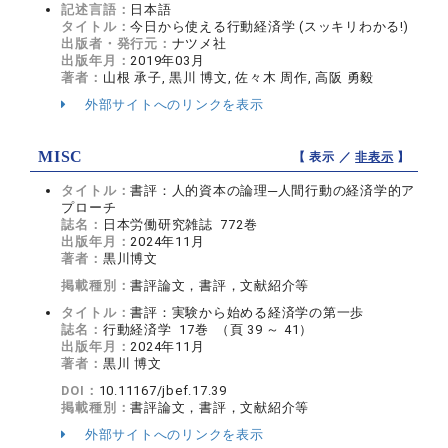
記述言語：
日本語
タイトル：
今日から使える行動経済学 (スッキリわかる!)
出版者・発行元：
ナツメ社
出版年月：
2019年03月
著者：
山根 承子, 黒川 博文, 佐々木 周作, 高阪 勇毅
外部サイトへのリンクを表示
MISC
【 表示 ／
非表示
】
タイトル：
書評：人的資本の論理─人間行動の経済学的ア
プローチ
誌名：
日本労働研究雑誌 772巻
出版年月：
2024年11月
著者：
黒川博文
掲載種別：
書評論文，書評，文献紹介等
タイトル：
書評：実験から始める経済学の第一歩
誌名：
行動経済学 17巻 （頁 39 ～ 41）
出版年月：
2024年11月
著者：
黒川 博文
DOI：
10.11167/jbef.17.39
掲載種別：
書評論文，書評，文献紹介等
外部サイトへのリンクを表示