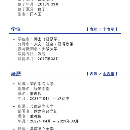
修了年月：
2013年03月
修了区分：
修了
国名：
日本国
学位
【 表示 ／
非表示
】
学位名：
博士（経済学）
分野名：
人文・社会 / 経済政策
授与機関名：
大阪大学
取得方法：
課程
取得年月：
2017年03月
経歴
【 表示 ／
非表示
】
所属：
関西学院大学
部署名：
経済学部
職名：
准教授
年月：
2023年04月 ～ 継続中
所属：
兵庫県立大学
部署名：
国際商経学部
職名：
准教授
年月：
2022年04月 ～ 2023年03月
所属：
兵庫県立大学