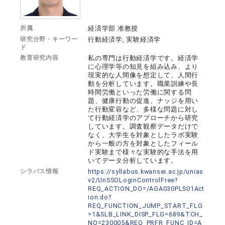
所属
経済学部 准教授
研究分野・キーワー
行動経済学, 実験経済学
ド
教育研究内容
私の専門は行動経済学です。経済学
に心理学等の知見を組み込み、より
現実的な人間像を想定して、人間行
動を分析しています。職業訓練や長
時間労働といった労働に関する問
題、健康行動の促進、ナッジを用い
た行動変容など、多様な問題に対し
て行動経済学のアプローチから研究
しています。調査観察データだけで
なく、大学生を対象としたラボ実験
から一般の方を対象としたフィール
ド実験まで様々な実験的な手法を用
いてデータ分析しています。
シラバス情報
https://syllabus.kwansei.ac.jp/unias
v2/UnSSOLoginControlFree?
REQ_ACTION_DO=/AGA030PLS01Act
ion.do?
REQ_FUNCTION_JUMP_START_FLG
=1&SLB_LINK_DISP_FLG=689&TCH_
NO=230005&REQ_PRFR_FUNC_ID=A