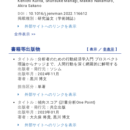
Kenichi Kurita, Shunsuke Managi, Makiko Nakamuro,
Akira Sakano
DOI：
10.1016/j.jenvman.2022.116612
掲載種別：
研究論文（学術雑誌）
外部サイトへのリンクを表示
全件表示 >>
書籍等出版物
【 表示 ／
非表示
】
タイトル：
分析者のための行動経済学入門 プロスペクト
理論からナッジまで、人間行動を深く網羅的に解明する
出版者・発行元：
ソシム
出版年月：
2024年11月
著者：
黒川 博文
担当区分：
単著
外部サイトへのリンクを表示
タイトル：
傾向スコア (計量分析One Point)
出版者・発行元：
共立出版
出版年月：
2023年01月
著者：
大久保 将貴, 黒川 博文
外部サイトへのリンクを表示