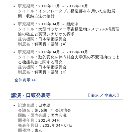
研究期間：
2018年11月 ～ 2019年10月
タイトル：
インフレータブル構造部材を用いた自動展
開・収納方法の検討
研究期間：
2018年04月 ～ 継続中
タイトル：
大型ゴッサマー宇宙構造物システムの構築理
論の確立と実現シナリオの探求
提供機関：
日本学術振興会
制度名：
科研費・基盤（A)
研究期間：
2016年04月 ～ 2019年03月
タイトル：
動的変化を伴う結合力学系の不変項抽出によ
る機能共創に関する研究
提供機関：
日本学術振興会
制度名：
科研費・基盤（C)
全件表示 >>
講演・口頭発表等
【 表示 ／
非表示
】
記述言語：
日本語
会議名：
第56期 年会講演会
国際・国内会議：
国内会議
開催年月：
2025年04月
発表年月日：
2025年04月04日
開催地：
東京