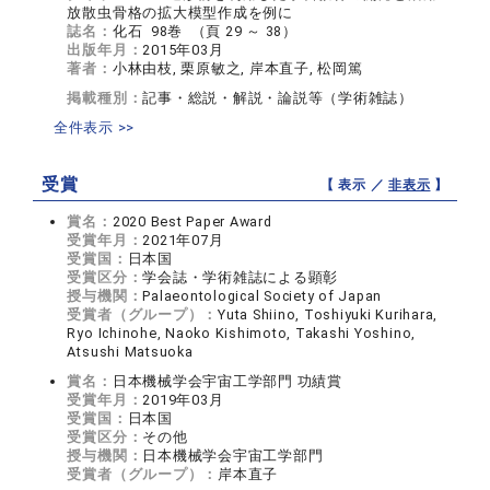
放散虫骨格の拡大模型作成を例に
誌名：
化石 98巻 （頁 29 ～ 38）
出版年月：
2015年03月
著者：
小林由枝, 栗原敏之, 岸本直子, 松岡篤
掲載種別：
記事・総説・解説・論説等（学術雑誌）
全件表示 >>
受賞
【 表示 ／
非表示
】
賞名：
2020 Best Paper Award
受賞年月：
2021年07月
受賞国：
日本国
受賞区分：
学会誌・学術雑誌による顕彰
授与機関：
Palaeontological Society of Japan
受賞者（グループ）：
Yuta Shiino, Toshiyuki Kurihara,
Ryo Ichinohe, Naoko Kishimoto, Takashi Yoshino,
Atsushi Matsuoka
賞名：
日本機械学会宇宙工学部門 功績賞
受賞年月：
2019年03月
受賞国：
日本国
受賞区分：
その他
授与機関：
日本機械学会宇宙工学部門
受賞者（グループ）：
岸本直子