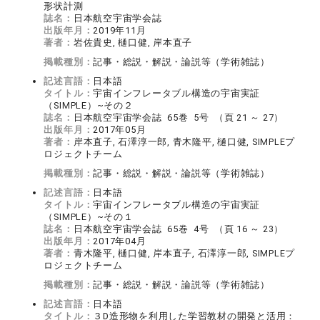
形状計測
誌名：
日本航空宇宙学会誌
出版年月：
2019年11月
著者：
岩佐貴史, 樋口健, 岸本直子
掲載種別：
記事・総説・解説・論説等（学術雑誌）
記述言語：
日本語
タイトル：
宇宙インフレータブル構造の宇宙実証
（SIMPLE）~その２
誌名：
日本航空宇宙学会誌 65巻 5号 （頁 21 ～ 27）
出版年月：
2017年05月
著者：
岸本直子, 石澤淳一郎, 青木隆平, 樋口健, SIMPLEプ
ロジェクトチーム
掲載種別：
記事・総説・解説・論説等（学術雑誌）
記述言語：
日本語
タイトル：
宇宙インフレータブル構造の宇宙実証
（SIMPLE）~その１
誌名：
日本航空宇宙学会誌 65巻 4号 （頁 16 ～ 23）
出版年月：
2017年04月
著者：
青木隆平, 樋口健, 岸本直子, 石澤淳一郎, SIMPLEプ
ロジェクトチーム
掲載種別：
記事・総説・解説・論説等（学術雑誌）
記述言語：
日本語
タイトル：
３D造形物を利用した学習教材の開発と活用：