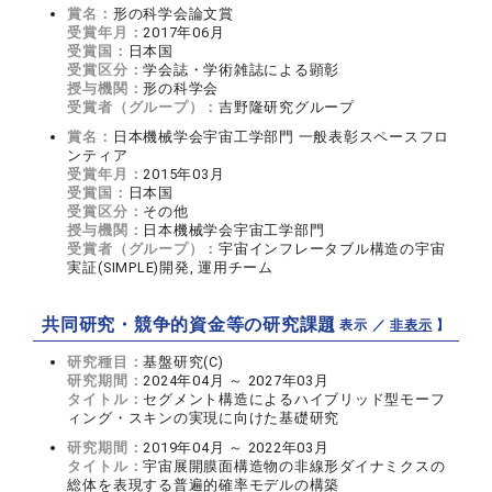
賞名：
形の科学会論文賞
受賞年月：
2017年06月
受賞国：
日本国
受賞区分：
学会誌・学術雑誌による顕彰
授与機関：
形の科学会
受賞者（グループ）：
吉野隆研究グループ
賞名：
日本機械学会宇宙工学部門 一般表彰スペースフロ
ンティア
受賞年月：
2015年03月
受賞国：
日本国
受賞区分：
その他
授与機関：
日本機械学会宇宙工学部門
受賞者（グループ）：
宇宙インフレータブル構造の宇宙
実証(SIMPLE)開発, 運用チーム
共同研究・競争的資金等の研究課題
【 表示 ／
非表示
】
研究種目：
基盤研究(C)
研究期間：
2024年04月 ～ 2027年03月
タイトル：
セグメント構造によるハイブリッド型モーフ
ィング・スキンの実現に向けた基礎研究
研究期間：
2019年04月 ～ 2022年03月
タイトル：
宇宙展開膜面構造物の非線形ダイナミクスの
総体を表現する普遍的確率モデルの構築