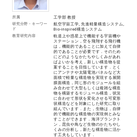
所属
工学部 教授
研究分野・キーワー
航空宇宙工学, 先進軽量構造システム,
ド
Bio-inspired構造システム
教育研究内容
軌道上や惑星上で機能する宇宙機や
ステーション，空を飛翔する飛行機
は，機能的であることに加えて自律
的であることが必要です．そのため
にどのようなかたちやしくみがあれ
ばよいかを考え，新しい構造物を提
案することを目指しています．とく
にアンテナや太陽電池パネルなど大
面積で軽量な構造物を実現する展開
膜面構造，同じ形のモジュールを組
み合わせて大型もしくは複雑な構造
物を構築するモジュール構造，状況
に合わせて形状を変化させる可変形
状構造などを対象にした研究に取り
組んでいます．また，生物は，自律
的で機能的な構造物の実現例とみな
すことができます．海洋プランクト
ン，昆虫や鳥など生物のかたちやし
くみの分析し，新たな構造物に活か
す工夫もしています．