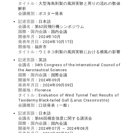
タイトル：
大型海鳥剥製の風洞実験と周りの流れの数値
解析
会議種別：
ポスター発表
記述言語：
日本語
会議名：
第62回飛行機シンポジウム
国際・国内会議：
国内会議
開催年月：
2024年10月
発表年月日：
2024年10月17日
開催地：
福井市
タイトル：
ウミネコ剥製の風洞実験における横風の影響
記述言語：
英語
会議名：
34th Congress of the International Council of
the Aeronautical Sciences
国際・国内会議：
国際会議
開催年月：
2024年09月
発表年月日：
2024年09月09日
開催地：
Florence
タイトル：
Evaluation of Wind Tunnel Test Results of
Taxidermy Black-tailed Gull (Larus Crassirostris)
会議種別：
口頭発表（一般）
記述言語：
日本語
会議名：
第66回構造強度に関する講演会
国際・国内会議：
国内会議
開催年月：
2024年07月 ～ 2024年08月