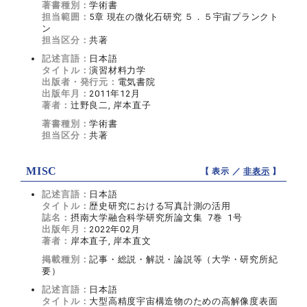
著書種別：
学術書
担当範囲：
5章 現在の微化石研究 ５．５宇宙プランクト
ン
担当区分：
共著
記述言語：
日本語
タイトル：
演習材料力学
出版者・発行元：
電気書院
出版年月：
2011年12月
著者：
辻野良二, 岸本直子
著書種別：
学術書
担当区分：
共著
MISC
【 表示 ／
非表示
】
記述言語：
日本語
タイトル：
歴史研究における写真計測の活用
誌名：
摂南大学融合科学研究所論文集 7巻 1号
出版年月：
2022年02月
著者：
岸本直子, 岸本直文
掲載種別：
記事・総説・解説・論説等（大学・研究所紀
要）
記述言語：
日本語
タイトル：
大型高精度宇宙構造物のための高解像度表面