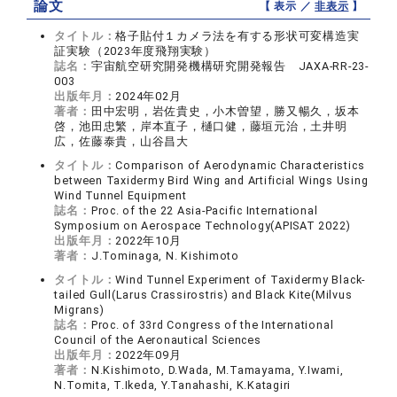
論文
【 表示 ／
非表示
】
タイトル：
格子貼付１カメラ法を有する形状可変構造実
証実験（2023年度飛翔実験）
誌名：
宇宙航空研究開発機構研究開発報告 JAXA-RR-23-
003
出版年月：
2024年02月
著者：
田中宏明，岩佐貴史，小木曽望，勝又暢久，坂本
啓，池田忠繁，岸本直子，樋口健，藤垣元治，土井明
広，佐藤泰貴，山谷昌大
タイトル：
Comparison of Aerodynamic Characteristics
between Taxidermy Bird Wing and Artificial Wings Using
Wind Tunnel Equipment
誌名：
Proc. of the 22 Asia-Pacific International
Symposium on Aerospace Technology(APISAT 2022)
出版年月：
2022年10月
著者：
J.Tominaga, N. Kishimoto
タイトル：
Wind Tunnel Experiment of Taxidermy Black-
tailed Gull(Larus Crassirostris) and Black Kite(Milvus
Migrans)
誌名：
Proc. of 33rd Congress of the International
Council of the Aeronautical Sciences
出版年月：
2022年09月
著者：
N.Kishimoto, D.Wada, M.Tamayama, Y.Iwami,
N.Tomita, T.Ikeda, Y.Tanahashi, K.Katagiri