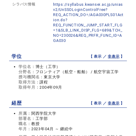
シラバス情報
https://syllabus.kwansei.ac.jp/unias
v2/UnSSOLoginControlFree?
REQ_ACTION_DO=/AGA030PLS01Act
ion.do?
REQ_FUNCTION_JUMP_START_FLG
=1&SLB_LINK_DISP_FLG=689&TCH_
NO=230026&REQ_PRFR_FUNC_ID=A
GA030
学位
【 表示 ／
非表示
】
学位名：
博士（工学）
分野名：
フロンティア（航空・船舶） / 航空宇宙工学
授与機関名：
東京大学
取得方法：
課程
取得年月：
2004年09月
経歴
【 表示 ／
非表示
】
所属：
関西学院大学
部署名：
工学部
職名：
教授
年月：
2023年04月 ～ 継続中