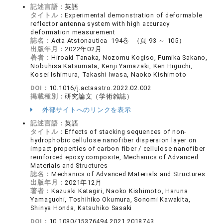
記述言語：
英語
タイトル：
Experimental demonstration of deformable
reflector antenna system with high accuracy
deformation measurement
誌名：
Acta Atstonautica 194巻 （頁 93 ～ 105）
出版年月：
2022年02月
著者：
Hiroaki Tanaka, Nozomu Kogiso, Fumika Sakano,
Nobuhisa Katsumata, Kenji Yamazaki, Ken Higuchi,
Kosei Ishimura, Takashi Iwasa, Naoko Kishimoto
DOI：
10.1016/j.actaastro.2022.02.002
掲載種別：
研究論文（学術雑誌）
外部サイトへのリンクを表示
記述言語：
英語
タイトル：
Effects of stacking sequences of non-
hydrophobic cellulose nanofiber dispersion layer on
impact properties of carbon fiber / cellulose nanofiber
reinforced epoxy composite, Mechanics of Advanced
Materials and Structures
誌名：
Mechanics of Advanced Materials and Structures
出版年月：
2021年12月
著者：
Kazuaki Katagiri, Naoko Kishimoto, Haruna
Yamaguchi, Toshihiko Okumura, Sonomi Kawakita,
Shinya Honda, Katsuhiko Sasaki
DOI：
10.1080/15376494.2021.2018743