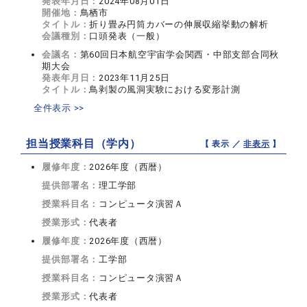
発表年月日：
2024年08月01日
開催地：
鳥栖市
タイトル：
折り畳み円筒カバーの伸展収縮挙動の解析
会議種別：
口頭発表（一般）
会議名：
第60回日本航空宇宙学会関西・中部支部合同秋
期大会
発表年月日：
2023年11月25日
タイトル：
鳥剥製の風洞実験における変形計測
全件表示 >>
担当授業科目（学内）
【 表示 ／
非表示
】
履修年度：
2026年度（西暦）
提供部署名：
理工学部
授業科目名：
コンピュータ演習Ａ
授業形式：
代表者
履修年度：
2026年度（西暦）
提供部署名：
工学部
授業科目名：
コンピュータ演習Ａ
授業形式：
代表者