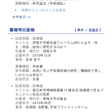
掲載種別：
研究論文（学術雑誌）
外部サイトへのリンクを表示
全件表示 >>
書籍等出版物
【 表示 ／
非表示
】
記述言語：
日本語
タイトル：
摂南大学最先端フォーラム002 人は今，何
を，何故，如何に研究するのか？
出版者・発行元：
摂南大学
出版年月：
2013年12月
著者：
岸本 直子
著書種別：
学術書
担当範囲：
自然に学ぶ宇宙構造物の研究：機能的で美し
いかたちを求めて
担当区分：
共著
記述言語：
日本語
タイトル：
国立科学博物館叢書13 微化石 顕微鏡で見るプ
ランクトン化石の世界
出版者・発行元：
東海大学出版会
出版年月：
2012年08月
著者：
松岡篤, 吉野隆, 宇宙プランクトンチーム