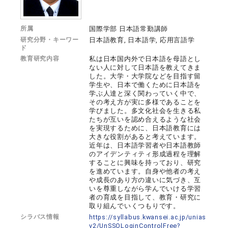
所属
国際学部 日本語常勤講師
研究分野・キーワー
日本語教育, 日本語学, 応用言語学
ド
教育研究内容
私は日本国内外で日本語を母語とし
ない人に対して日本語を教えてきま
した。大学・大学院などを目指す留
学生や、日本で働くために日本語を
学ぶ人達と深く関わっていく中で、
その考え方が実に多様であることを
学びました。多文化社会を生きる私
たちが互いを認め合えるような社会
を実現するために、日本語教育には
大きな役割があると考えています。
近年は、日本語学習者や日本語教師
のアイデンティティ形成過程を理解
することに興味を持っており、研究
を進めています。自身や他者の考え
や成長のあり方の違いに気づき、互
いを尊重しながら学んでいける学習
者の育成を目指して、教育・研究に
取り組んでいくつもりです。
シラバス情報
https://syllabus.kwansei.ac.jp/unias
v2/UnSSOLoginControlFree?