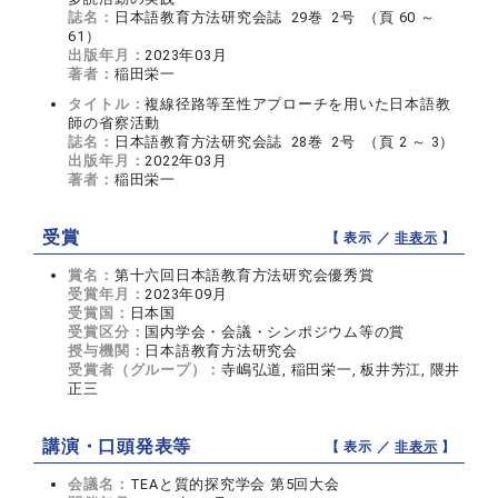
誌名：
日本語教育方法研究会誌 29巻 2号 （頁 60 ～
61）
出版年月：
2023年03月
著者：
稲田栄一
タイトル：
複線径路等至性アプローチを用いた日本語教
師の省察活動
誌名：
日本語教育方法研究会誌 28巻 2号 （頁 2 ～ 3）
出版年月：
2022年03月
著者：
稲田栄一
受賞
【 表示 ／
非表示
】
賞名：
第十六回日本語教育方法研究会優秀賞
受賞年月：
2023年09月
受賞国：
日本国
受賞区分：
国内学会・会議・シンポジウム等の賞
授与機関：
日本語教育方法研究会
受賞者（グループ）：
寺嶋弘道, 稲田栄一, 板井芳江, 隈井
正三
講演・口頭発表等
【 表示 ／
非表示
】
会議名：
TEAと質的探究学会 第5回大会