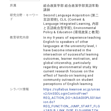
所属
総合政策学部 総合政策学部英語常勤
講師
研究分野・キーワー
Second Language Acquisition (第二
ド
言語習得), CLIL (Content &
Language Integrated Learning, 内容
と言語統合型学習), Environmental
Policy & Education (環境政策と教育)
教育研究内容
In my 9 years of experience teaching
English to speakers of other
languages at the university level, I
have become interested in the
intersection of successful learning
outcomes, learner motivation, and
global citizenship, particularly
regarding environmental study. My
current research focuses on the
effect of hands-on learning and
community outreach on student
perceptions of English learning.
シラバス情報
https://syllabus.kwansei.ac.jp/unias
v2/UnSSOLoginControlFree?
REQ_ACTION_DO=/AGA030PLS01Act
ion.do?
REQ_FUNCTION_JUMP_START_FLG
=1&SLB_LINK_DISP_FLG=689&TCH_