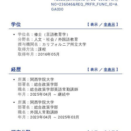
NO=236046&REQ_PRFR_FUNC_ID=A
GA030
学位
【 表示 ／
非表示
】
学位名：
修士（言語教育学）
分野名：
人文・社会 / 外国語教育
授与機関名：
カリフォルニア州立大学
取得方法：
課程
取得年月：
2016年05月
経歴
【 表示 ／
非表示
】
所属：
関西学院大学
部署名：
総合政策学部
職名：
総合政策学部英語常勤講師
年月：
2025年04月 ～ 継続中
所属：
関西学院大学
部署名：
総合政策学部
職名：
外国人常勤講師
年月：
2023年04月 ～ 2025年03月