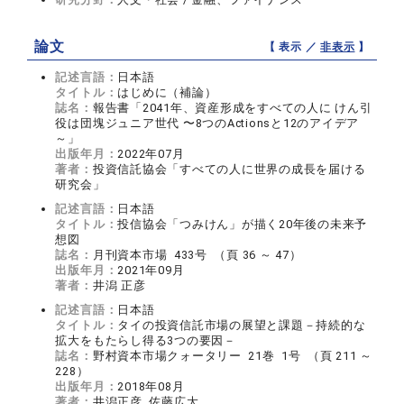
論文
【 表示 ／
非表示
】
記述言語：
日本語
タイトル：
はじめに（補論）
誌名：
報告書「2041年、資産形成をすべての人に けん引
役は団塊ジュニア世代 〜8つのActionsと12のアイデア
～」
出版年月：
2022年07月
著者：
投資信託協会「すべての人に世界の成長を届ける
研究会」
記述言語：
日本語
タイトル：
投信協会「つみけん」が描く20年後の未来予
想図
誌名：
月刊資本市場 433号 （頁 36 ～ 47）
出版年月：
2021年09月
著者：
井潟 正彦
記述言語：
日本語
タイトル：
タイの投資信託市場の展望と課題－持続的な
拡大をもたらし得る3つの要因－
誌名：
野村資本市場クォータリー 21巻 1号 （頁 211 ～
228）
出版年月：
2018年08月
著者：
井潟正彦, 佐藤広大