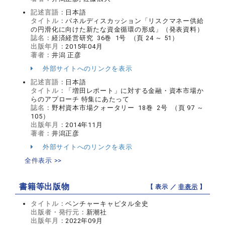
記述言語：
日本語
タイトル：
パネルディスカッション「リスクマネー供給
の円滑化に向けた新たな資金循環の形成」（発表資料）
誌名：
経済経営研究 36巻 1号 （頁 24 ～ 51）
出版年月：
2015年04月
著者：
井潟 正彦
外部サイトへのリンクを表示
記述言語：
日本語
タイトル：
「増田レポート」に対する金融・資本市場か
らのアプローチ 特集にあたって
誌名：
野村資本市場クォータリー 18巻 2号 （頁 97 ～
105）
出版年月：
2014年11月
著者：
井潟正彦
外部サイトへのリンクを表示
全件表示 >>
書籍等出版物
【 表示 ／
非表示
】
タイトル：
ベンチャーキャピタル全史
出版者・発行元：
新潮社
出版年月：
2022年09月