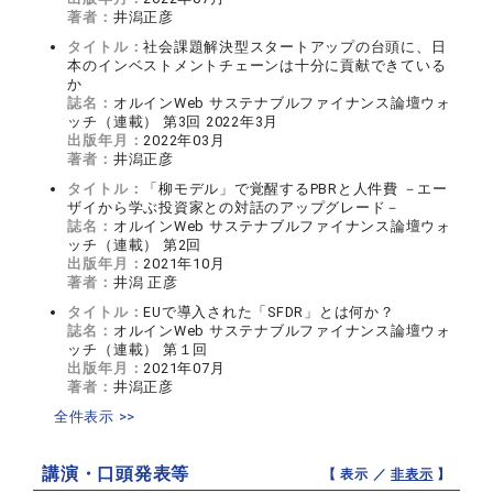
著者：
井潟正彦
タイトル：
社会課題解決型スタートアップの台頭に、日
本のインベストメントチェーンは十分に貢献できている
か
誌名：
オルインWeb サステナブルファイナンス論壇ウォ
ッチ（連載） 第3回 2022年3月
出版年月：
2022年03月
著者：
井潟正彦
タイトル：
「柳モデル」で覚醒するPBRと人件費 －エー
ザイから学ぶ投資家との対話のアップグレード－
誌名：
オルインWeb サステナブルファイナンス論壇ウォ
ッチ（連載） 第2回
出版年月：
2021年10月
著者：
井潟 正彦
タイトル：
EUで導入された「SFDR」とは何か？
誌名：
オルインWeb サステナブルファイナンス論壇ウォ
ッチ（連載） 第１回
出版年月：
2021年07月
著者：
井潟正彦
全件表示 >>
講演・口頭発表等
【 表示 ／
非表示
】