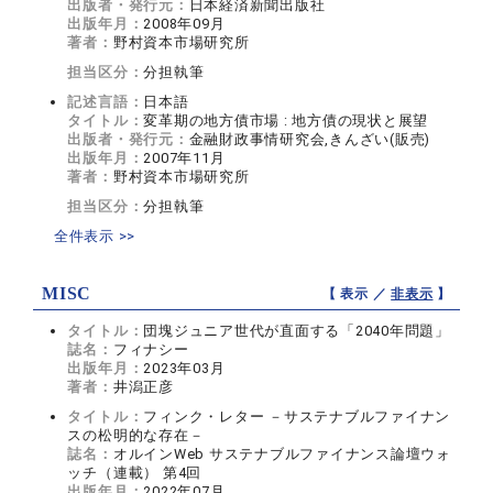
出版者・発行元：
日本経済新聞出版社
出版年月：
2008年09月
著者：
野村資本市場研究所
担当区分：
分担執筆
記述言語：
日本語
タイトル：
変革期の地方債市場 : 地方債の現状と展望
出版者・発行元：
金融財政事情研究会,きんざい(販売)
出版年月：
2007年11月
著者：
野村資本市場研究所
担当区分：
分担執筆
全件表示 >>
MISC
【 表示 ／
非表示
】
タイトル：
団塊ジュニア世代が直面する「2040年問題」
誌名：
フィナシー
出版年月：
2023年03月
著者：
井潟正彦
タイトル：
フィンク・レター －サステナブルファイナン
スの松明的な存在－
誌名：
オルインWeb サステナブルファイナンス論壇ウォ
ッチ（連載） 第4回
出版年月：
2022年07月