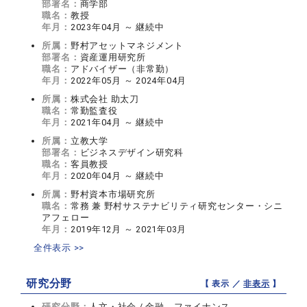
部署名：
商学部
職名：
教授
年月：
2023年04月 ～ 継続中
所属：
野村アセットマネジメント
部署名：
資産運用研究所
職名：
アドバイザー（非常勤）
年月：
2022年05月 ～ 2024年04月
所属：
株式会社 助太刀
職名：
常勤監査役
年月：
2021年04月 ～ 継続中
所属：
立教大学
部署名：
ビジネスデザイン研究科
職名：
客員教授
年月：
2020年04月 ～ 継続中
所属：
野村資本市場研究所
職名：
常務 兼 野村サステナビリティ研究センター・シニ
アフェロー
年月：
2019年12月 ～ 2021年03月
全件表示 >>
研究分野
【 表示 ／
非表示
】
研究分野：
人文・社会 / 金融、ファイナンス