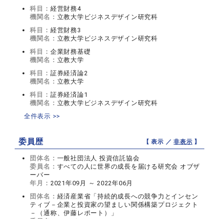
科目：
経営財務4
機関名：
立教大学ビジネスデザイン研究科
科目：
経営財務3
機関名：
立教大学ビジネスデザイン研究科
科目：
企業財務基礎
機関名：
立教大学
科目：
証券経済論2
機関名：
立教大学
科目：
証券経済論1
機関名：
立教大学ビジネスデザイン研究科
全件表示 >>
委員歴
【 表示 ／
非表示
】
団体名：
一般社団法人 投資信託協会
委員名：
すべての人に世界の成長を届ける研究会 オブザ
ーバー
年月：
2021年09月 ～ 2022年06月
団体名：
経済産業省「持続的成長への競争力とインセン
ティブ－企業と投資家の望ましい関係構築プロジェクト
－（通称、伊藤レポート）」