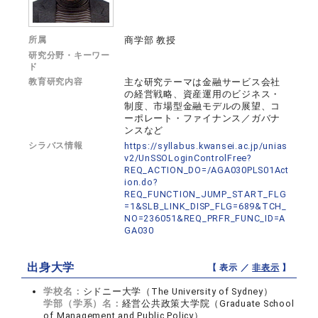
所属
商学部 教授
研究分野・キーワー
ド
教育研究内容
主な研究テーマは金融サービス会社
の経営戦略、資産運用のビジネス・
制度、市場型金融モデルの展望、コ
ーポレート・ファイナンス／ガバナ
ンスなど
シラバス情報
https://syllabus.kwansei.ac.jp/unias
v2/UnSSOLoginControlFree?
REQ_ACTION_DO=/AGA030PLS01Act
ion.do?
REQ_FUNCTION_JUMP_START_FLG
=1&SLB_LINK_DISP_FLG=689&TCH_
NO=236051&REQ_PRFR_FUNC_ID=A
GA030
出身大学
【 表示 ／
非表示
】
学校名：
シドニー大学（The University of Sydney）
学部（学系）名：
経営公共政策大学院（Graduate School
of Management and Public Policy）