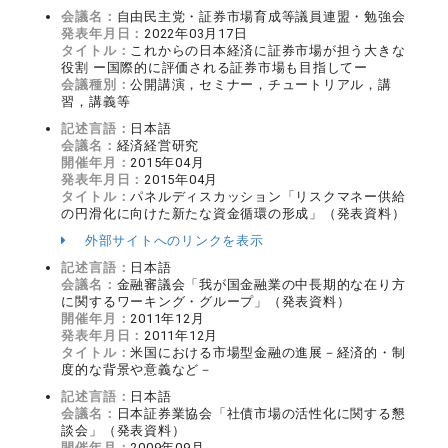
会議名：
自由民主党・証券市場育成等議員連盟・勉強会
発表年月日：
2022年03月17日
タイトル：
これからの日本経済に証券市場が担う大きな
役割 ー国際的に評価される証券市場も目指してー
会議種別：
公開講演，セミナー，チュートリアル，講
習，講義等
記述言語：
日本語
会議名：
経済経営研究
開催年月：
2015年04月
発表年月日：
2015年04月
タイトル：
パネルディスカッション「リスクマネー供給
の円滑化に向けた新たな資金循環の形成」（発表資料）
外部サイトへのリンクを表示
記述言語：
日本語
会議名：
金融審議会「我が国金融業の中長期的な在り方
に関するワーキング・グループ」（発表資料）
開催年月：
2011年12月
発表年月日：
2011年12月
タイトル：
米国における市場型金融の進展－経済的・制
度的な背景や意義など－
記述言語：
日本語
会議名：
日本証券業協会「社債市場の活性化に関する懇
談会」（発表資料）
開催年月：
2009年09月