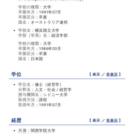
学校の種類：
大学
卒業年月：
1991年07月
卒業区分：
卒業
国名：
オーストラリア連邦
学校名：
横浜国立大学
学部（学系）名：
経済学部
学校の種類：
大学
卒業年月：
1986年03月
卒業区分：
卒業
国名：
日本国
学位
【 表示 ／
非表示
】
学位名：
修士（経営学）
分野名：
人文・社会 / 経営学
授与機関名：
シドニー大学
取得方法：
課程
取得年月：
1991年07月
経歴
【 表示 ／
非表示
】
所属：
関西学院大学