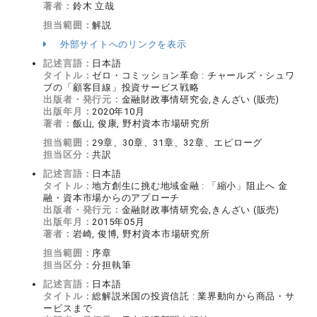
著者：
鈴木 立哉
担当範囲：
解説
外部サイトへのリンクを表示
記述言語：
日本語
タイトル：
ゼロ・コミッション革命 : チャールズ・シュワ
ブの「顧客目線」投資サービス戦略
出版者・発行元：
金融財政事情研究会,きんざい (販売)
出版年月：
2020年10月
著者：
飯山, 俊康, 野村資本市場研究所
担当範囲：
29章、30章、31章、32章、エピローグ
担当区分：
共訳
記述言語：
日本語
タイトル：
地方創生に挑む地域金融 : 「縮小」阻止へ 金
融・資本市場からのアプローチ
出版者・発行元：
金融財政事情研究会,きんざい (販売)
出版年月：
2015年05月
著者：
岩崎, 俊博, 野村資本市場研究所
担当範囲：
序章
担当区分：
分担執筆
記述言語：
日本語
タイトル：
総解説米国の投資信託 : 業界動向から商品・サ
ービスまで