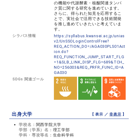
の機能や代謝酵素・核酸関連タンパ
ク質に関する研究を進めています。
さらに、得られた知見を応用するこ
とで、実社会で活用できる技術開発
を推し進めていきたいと考えていま
す。
シラバス情報
https://syllabus.kwansei.ac.jp/unias
v2/UnSSOLoginControlFree?
REQ_ACTION_DO=/AGA030PLS01Act
ion.do?
REQ_FUNCTION_JUMP_START_FLG
=1&SLB_LINK_DISP_FLG=689&TCH_
NO=256003&REQ_PRFR_FUNC_ID=A
GA030
SDGs 関連ゴール
出身大学
【 表示 ／
非表示
】
学校名：
関西学院大学
学部（学系）名：
理工学部
学科・専攻等名：
生命科学科