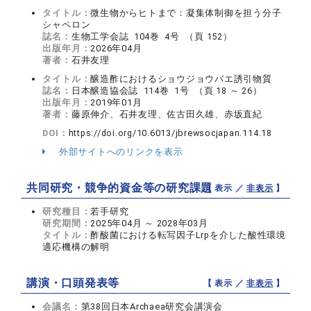
タイトル：
微生物からヒトまで：凝集体制御を担う分子
シャペロン
誌名：
生物工学会誌 104巻 4号 （頁 152）
出版年月：
2026年04月
著者：
石井友理
タイトル：
醸造酢におけるショウジョウバエ誘引物質
誌名：
日本醸造協会誌 114巻 1号 （頁 18 ～ 26）
出版年月：
2019年01月
著者：
藤原伸介、石井友理、佐古田久雄、赤坂直紀
DOI：
https://doi.org/10.6013/jbrewsocjapan.114.18
外部サイトへのリンクを表示
共同研究・競争的資金等の研究課題
【 表示 ／
非表示
】
研究種目：
若手研究
研究期間：
2025年04月 ～ 2028年03月
タイトル：
酢酸菌における転写因子Lrpを介した酸性環境
適応機構の解明
講演・口頭発表等
【 表示 ／
非表示
】
会議名：
第38回日本Archaea研究会講演会