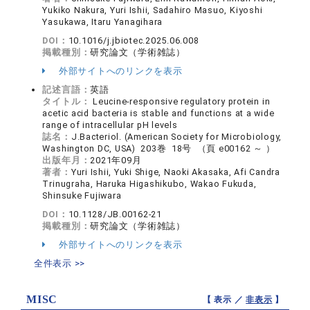
Yukiko Nakura, Yuri Ishii, Sadahiro Masuo, Kiyoshi
Yasukawa, Itaru Yanagihara
DOI：
10.1016/j.jbiotec.2025.06.008
掲載種別：
研究論文（学術雑誌）
外部サイトへのリンクを表示
記述言語：
英語
タイトル：
Leucine-responsive regulatory protein in
acetic acid bacteria is stable and functions at a wide
range of intracellular pH levels
誌名：
J.Bacteriol. (American Society for Microbiology,
Washington DC, USA) 203巻 18号 （頁 e00162 ～ ）
出版年月：
2021年09月
著者：
Yuri Ishii, Yuki Shige, Naoki Akasaka, Afi Candra
Trinugraha, Haruka Higashikubo, Wakao Fukuda,
Shinsuke Fujiwara
DOI：
10.1128/JB.00162-21
掲載種別：
研究論文（学術雑誌）
外部サイトへのリンクを表示
全件表示 >>
MISC
【 表示 ／
非表示
】