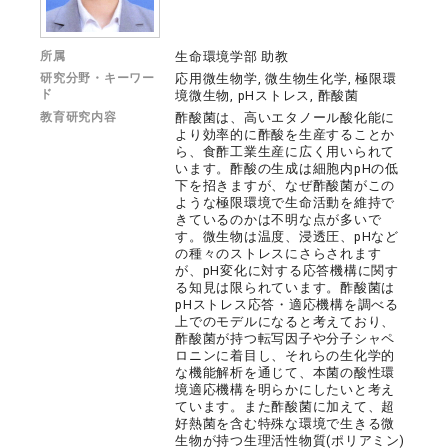
所属
生命環境学部 助教
研究分野・キーワー
応用微生物学, 微生物生化学, 極限環
ド
境微生物, pHストレス, 酢酸菌
教育研究内容
酢酸菌は、高いエタノール酸化能に
より効率的に酢酸を生産することか
ら、食酢工業生産に広く用いられて
います。酢酸の生成は細胞内pHの低
下を招きますが、なぜ酢酸菌がこの
ような極限環境で生命活動を維持で
きているのかは不明な点が多いで
す。微生物は温度、浸透圧、pHなど
の種々のストレスにさらされます
が、pH変化に対する応答機構に関す
る知見は限られています。酢酸菌は
pHストレス応答・適応機構を調べる
上でのモデルになると考えており、
酢酸菌が持つ転写因子や分子シャペ
ロニンに着目し、それらの生化学的
な機能解析を通じて、本菌の酸性環
境適応機構を明らかにしたいと考え
ています。また酢酸菌に加えて、超
好熱菌を含む特殊な環境で生きる微
生物が持つ生理活性物質(ポリアミン)