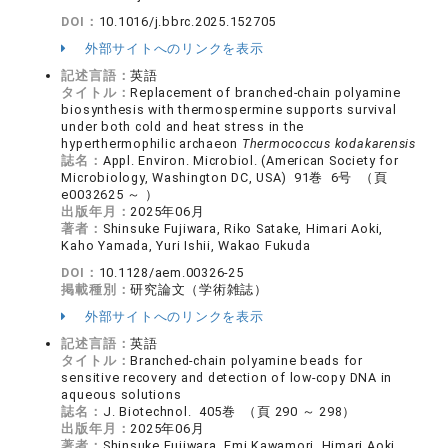
DOI：
10.1016/j.bbrc.2025.152705
外部サイトへのリンクを表示
記述言語：
英語
タイトル：
Replacement of branched-chain polyamine
biosynthesis with thermospermine supports survival
under both cold and heat stress in the
hyperthermophilic archaeon
Thermococcus kodakarensis
誌名：
Appl. Environ. Microbiol. (American Society for
Microbiology, Washington DC, USA) 91巻 6号 （頁
e0032625 ～ ）
出版年月：
2025年06月
著者：
Shinsuke Fujiwara, Riko Satake, Himari Aoki,
Kaho Yamada, Yuri Ishii, Wakao Fukuda
DOI：
10.1128/aem.00326-25
掲載種別：
研究論文（学術雑誌）
外部サイトへのリンクを表示
記述言語：
英語
タイトル：
Branched-chain polyamine beads for
sensitive recovery and detection of low-copy DNA in
aqueous solutions
誌名：
J. Biotechnol. 405巻 （頁 290 ～ 298）
出版年月：
2025年06月
著者：
Shinsuke Fujiwara, Emi Kawamori, Himari Aoki,