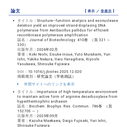
論文
【 表示 ／
非表示
】
タイトル：
Structure–function analysis and exonuclease
deletion yield an improved strand-displacing DNA
polymerase from Aeribacillus pallidus for efficient
recombinase polymerase amplification
誌名：
Journal of Biotechnology 410巻 （頁 321 ～
330）
出版年月：
2026年02月
著者：
Koki Nishi, Eisuke Inoue, Yuto Murakami, Yuri
Ishii, Yukiko Nakura, Itaru Yanagihara, Kiyoshi
Yasukawa, Shinsuke Fujiwara
DOI：
10.1016/j.jbiotec.2025.12.020
掲載種別：
研究論文（学術雑誌）
外部サイトへのリンクを表示
タイトル：
Importance of high temperature environment
to maintain active form of arginine decarboxylase from
hyperthermophilic archaeon
誌名：
Biochem. Biophys. Res. Commun. 786巻 （頁
152705 ～ ）
出版年月：
2025年09月
著者：
Kazuha Maekawa, Daigo Fujisaki, Yuri Ishii,
Shinsuke Fujiwara