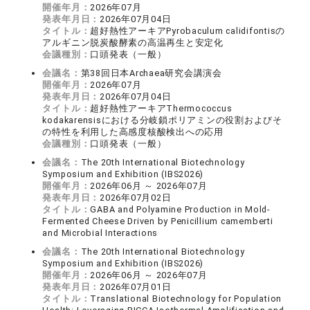
開催年月：
2026年07月
発表年月日：
2026年07月04日
タイトル：
超好熱性アーキアPyrobaculum calidifontisの
アルギニン脱炭酸酵素の高温再生と安定化
会議種別：
口頭発表（一般）
会議名：
第38回日本Archaea研究会講演会
開催年月：
2026年07月
発表年月日：
2026年07月04日
タイトル：
超好熱性アーキアThermococcus
kodakarensisにおける分岐鎖ポリアミンの役割およびそ
の特性を利用した高感度核酸検出への応用
会議種別：
口頭発表（一般）
会議名：
The 20th International Biotechnology
Symposium and Exhibition (IBS2026)
開催年月：
2026年06月 ～ 2026年07月
発表年月日：
2026年07月02日
タイトル：
GABA and Polyamine Production in Mold-
Fermented Cheese Driven by Penicillium camemberti
and Microbial Interactions
会議名：
The 20th International Biotechnology
Symposium and Exhibition (IBS2026)
開催年月：
2026年06月 ～ 2026年07月
発表年月日：
2026年07月01日
タイトル：
Translational Biotechnology for Population