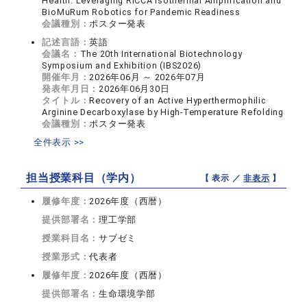
Health: Leveraging RICCA Isothermal Amplification and
BioMuRum Robotics for Pandemic Readiness
会議種別：
ポスター発表
記述言語：
英語
会議名：
The 20th International Biotechnology
Symposium and Exhibition (IBS2026)
開催年月：
2026年06月 ～ 2026年07月
発表年月日：
2026年06月30日
タイトル：
Recovery of an Active Hyperthermophilic
Arginine Decarboxylase by High-Temperature Refolding
会議種別：
ポスター発表
全件表示 >>
担当授業科目（学内）
【 表示 ／
非表示
】
履修年度：
2026年度（西暦）
提供部署名：
理工学部
授業科目名：
サブゼミ
授業形式：
代表者
履修年度：
2026年度（西暦）
提供部署名：
生命環境学部