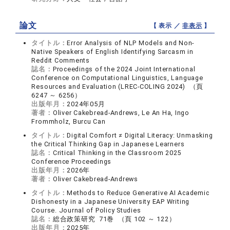
論文
【 表示 ／
非表示
】
タイトル：
Error Analysis of NLP Models and Non-
Native Speakers of English Identifying Sarcasm in
Reddit Comments
誌名：
Proceedings of the 2024 Joint International
Conference on Computational Linguistics, Language
Resources and Evaluation (LREC-COLING 2024) （頁
6247 ～ 6256）
出版年月：
2024年05月
著者：
Oliver Cakebread-Andrews, Le An Ha, Ingo
Frommholz, Burcu Can
タイトル：
Digital Comfort ≠ Digital Literacy: Unmasking
the Critical Thinking Gap in Japanese Learners
誌名：
Critical Thinking in the Classroom 2025
Conference Proceedings
出版年月：
2026年
著者：
Oliver Cakebread-Andrews
タイトル：
Methods to Reduce Generative AI Academic
Dishonesty in a Japanese University EAP Writing
Course. Journal of Policy Studies
誌名：
総合政策研究 71巻 （頁 102 ～ 122）
出版年月：
2025年