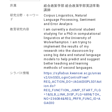
所属
総合政策学部 総合政策学部英語常勤
講師
研究分野・キーワー
Corpus Linguistics, Natural
ド
Language Processing, Sentiment
and Error Analysis
教育研究内容
I am currently a doctoral student
studying for a PhD in computational
linguistics at the University of
Wolverhampton. I am trying to
implement the results of my
research into the classroom by
using big data and natural language
models to help predict and suggest
better teaching and learning
methods of second languages.
シラバス情報
https://syllabus.kwansei.ac.jp/unias
v2/UnSSOLoginControlFree?
REQ_ACTION_DO=/AGA030PLS01Act
ion.do?
REQ_FUNCTION_JUMP_START_FLG
=1&SLB_LINK_DISP_FLG=689&TCH_
NO=236084&REQ_PRFR_FUNC_ID=A
GA030