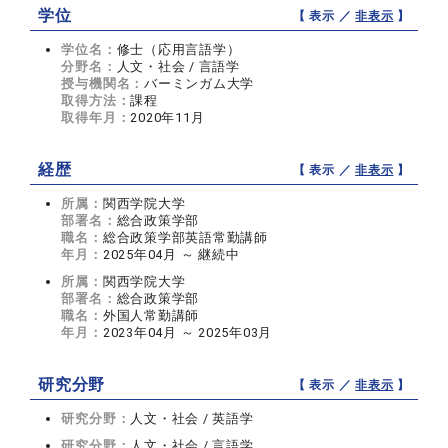
学位
【 表示 ／
非表示
】
学位名：
修士（応用言語学）
分野名：
人文・社会 / 言語学
授与機関名：
バーミンガム大学
取得方法：
課程
取得年月：
2020年11月
経歴
【 表示 ／
非表示
】
所属：
関西学院大学
部署名：
総合政策学部
職名：
総合政策学部英語常勤講師
年月：
2025年04月 ～ 継続中
所属：
関西学院大学
部署名：
総合政策学部
職名：
外国人常勤講師
年月：
2023年04月 ～ 2025年03月
研究分野
【 表示 ／
非表示
】
研究分野：
人文・社会 / 英語学
研究分野：
人文・社会 / 言語学