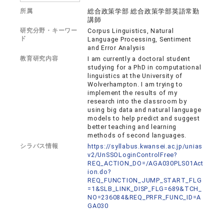
所属
総合政策学部 総合政策学部英語常勤
講師
研究分野・キーワー
Corpus Linguistics, Natural
ド
Language Processing, Sentiment
and Error Analysis
教育研究内容
I am currently a doctoral student
studying for a PhD in computational
linguistics at the University of
Wolverhampton. I am trying to
implement the results of my
research into the classroom by
using big data and natural language
models to help predict and suggest
better teaching and learning
methods of second languages.
シラバス情報
https://syllabus.kwansei.ac.jp/unias
v2/UnSSOLoginControlFree?
REQ_ACTION_DO=/AGA030PLS01Act
ion.do?
REQ_FUNCTION_JUMP_START_FLG
=1&SLB_LINK_DISP_FLG=689&TCH_
NO=236084&REQ_PRFR_FUNC_ID=A
GA030