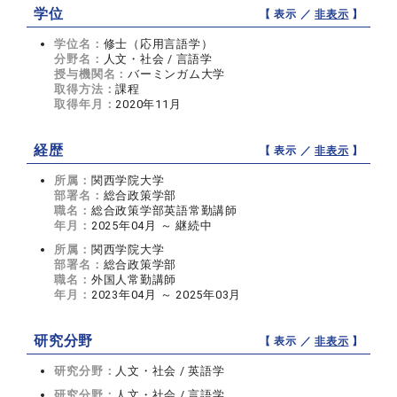
学位
【 表示 ／
非表示
】
学位名：
修士（応用言語学）
分野名：
人文・社会 / 言語学
授与機関名：
バーミンガム大学
取得方法：
課程
取得年月：
2020年11月
経歴
【 表示 ／
非表示
】
所属：
関西学院大学
部署名：
総合政策学部
職名：
総合政策学部英語常勤講師
年月：
2025年04月 ～ 継続中
所属：
関西学院大学
部署名：
総合政策学部
職名：
外国人常勤講師
年月：
2023年04月 ～ 2025年03月
研究分野
【 表示 ／
非表示
】
研究分野：
人文・社会 / 英語学
研究分野：
人文・社会 / 言語学