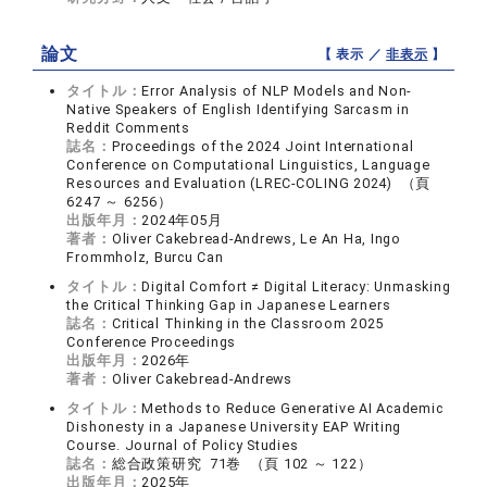
論文
【 表示 ／
非表示
】
タイトル：
Error Analysis of NLP Models and Non-
Native Speakers of English Identifying Sarcasm in
Reddit Comments
誌名：
Proceedings of the 2024 Joint International
Conference on Computational Linguistics, Language
Resources and Evaluation (LREC-COLING 2024) （頁
6247 ～ 6256）
出版年月：
2024年05月
著者：
Oliver Cakebread-Andrews, Le An Ha, Ingo
Frommholz, Burcu Can
タイトル：
Digital Comfort ≠ Digital Literacy: Unmasking
the Critical Thinking Gap in Japanese Learners
誌名：
Critical Thinking in the Classroom 2025
Conference Proceedings
出版年月：
2026年
著者：
Oliver Cakebread-Andrews
タイトル：
Methods to Reduce Generative AI Academic
Dishonesty in a Japanese University EAP Writing
Course. Journal of Policy Studies
誌名：
総合政策研究 71巻 （頁 102 ～ 122）
出版年月：
2025年