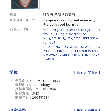
所属
理学部 英語常勤講師
研究分野・キーワー
Language learning and retention,
ド
Project-based learning
シラバス情報
https://syllabus.kwansei.ac.jp/unias
v2/UnSSOLoginControlFree?
REQ_ACTION_DO=/AGA030PLS01Act
ion.do?
REQ_FUNCTION_JUMP_START_FLG
=1&SLB_LINK_DISP_FLG=689&TCH_
NO=236109&REQ_PRFR_FUNC_ID=A
GA030
学位
【 表示 ／
非表示
】
学位名：
Ph.D.(Microbiology）
分野名：
Microbiology
授与機関名：
カンザス大学
取得方法：
課程
取得年月：
2005年08月
研究分野
【 表示 ／
非表示
】