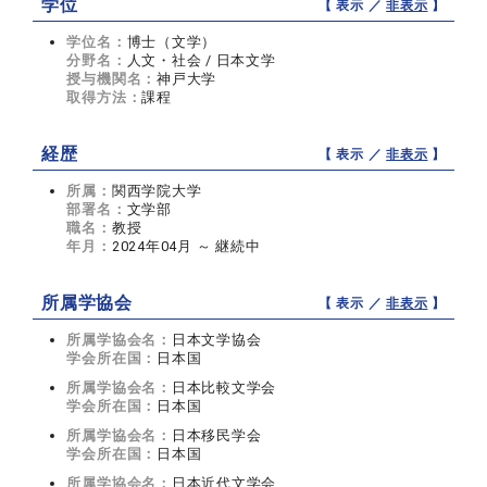
学位
【 表示 ／
非表示
】
学位名：
博士（文学）
分野名：
人文・社会 / 日本文学
授与機関名：
神戸大学
取得方法：
課程
経歴
【 表示 ／
非表示
】
所属：
関西学院大学
部署名：
文学部
職名：
教授
年月：
2024年04月 ～ 継続中
所属学協会
【 表示 ／
非表示
】
所属学協会名：
日本文学協会
学会所在国：
日本国
所属学協会名：
日本比較文学会
学会所在国：
日本国
所属学協会名：
日本移民学会
学会所在国：
日本国
所属学協会名：
日本近代文学会