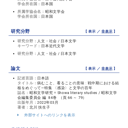
学会所在国：
日本国
所属学協会名：
昭和文学会
学会所在国：
日本国
研究分野
【 表示 ／
非表示
】
研究分野：
人文・社会 / 日本文学
キーワード：
日本近代文学
研究分野：
人文・社会 / 日本文学
論文
【 表示 ／
非表示
】
記述言語：
日本語
タイトル：
病むこと、看ることの意味 : 戦中期における結
核をめぐって—特集 〈感染〉と文学の百年
誌名：
昭和文学研究 = Showa literary studies / 昭和文学
会編集委員会 編 84巻 （頁 66 ～ 79）
出版年月：
2022年03月
著者：
北川 扶生子
外部サイトへのリンクを表示