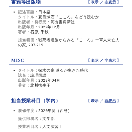
書籍等出版物
【 表示 ／
非表示
】
記述言語：
日本語
タイトル：
夏目漱石『こころ』をどう読むか
出版者・発行元：
河出書房新社
出版年月：
2022年12月
著者：
石原, 千秋
担当範囲：
戦死者遺族からみる『こゝろ』ー軍人未亡人
の家, 207-219
MISC
【 表示 ／
非表示
】
タイトル：
探求の扉 漱石が生きた時代
誌名：
論理国語
出版年月：
2023年04月
著者：
北川扶生子
担当授業科目（学内）
【 表示 ／
非表示
】
履修年度：
2026年度（西暦）
提供部署名：
文学部
授業科目名：
人文演習II