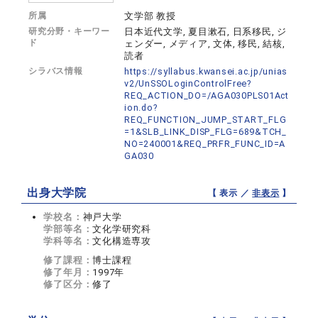
所属
文学部 教授
研究分野・キーワー
日本近代文学, 夏目漱石, 日系移民, ジ
ド
ェンダー, メディア, 文体, 移民, 結核,
読者
シラバス情報
https://syllabus.kwansei.ac.jp/unias
v2/UnSSOLoginControlFree?
REQ_ACTION_DO=/AGA030PLS01Act
ion.do?
REQ_FUNCTION_JUMP_START_FLG
=1&SLB_LINK_DISP_FLG=689&TCH_
NO=240001&REQ_PRFR_FUNC_ID=A
GA030
出身大学院
【 表示 ／
非表示
】
学校名：
神戸大学
学部等名：
文化学研究科
学科等名：
文化構造専攻
修了課程：
博士課程
修了年月：
1997年
修了区分：
修了