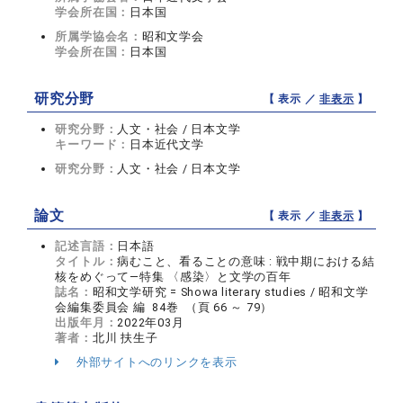
学会所在国：
日本国
所属学協会名：
昭和文学会
学会所在国：
日本国
研究分野
【 表示 ／
非表示
】
研究分野：
人文・社会 / 日本文学
キーワード：
日本近代文学
研究分野：
人文・社会 / 日本文学
論文
【 表示 ／
非表示
】
記述言語：
日本語
タイトル：
病むこと、看ることの意味 : 戦中期における結
核をめぐって—特集 〈感染〉と文学の百年
誌名：
昭和文学研究 = Showa literary studies / 昭和文学
会編集委員会 編 84巻 （頁 66 ～ 79）
出版年月：
2022年03月
著者：
北川 扶生子
外部サイトへのリンクを表示