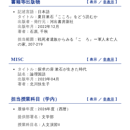
書籍等出版物
【 表示 ／
非表示
】
記述言語：
日本語
タイトル：
夏目漱石『こころ』をどう読むか
出版者・発行元：
河出書房新社
出版年月：
2022年12月
著者：
石原, 千秋
担当範囲：
戦死者遺族からみる『こゝろ』ー軍人未亡人
の家, 207-219
MISC
【 表示 ／
非表示
】
タイトル：
探求の扉 漱石が生きた時代
誌名：
論理国語
出版年月：
2023年04月
著者：
北川扶生子
担当授業科目（学内）
【 表示 ／
非表示
】
履修年度：
2026年度（西暦）
提供部署名：
文学部
授業科目名：
人文演習II