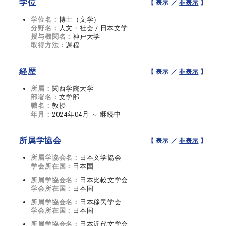
学位
【 表示 ／
非表示
】
学位名：
博士（文学）
分野名：
人文・社会 / 日本文学
授与機関名：
神戸大学
取得方法：
課程
経歴
【 表示 ／
非表示
】
所属：
関西学院大学
部署名：
文学部
職名：
教授
年月：
2024年04月 ～ 継続中
所属学協会
【 表示 ／
非表示
】
所属学協会名：
日本文学協会
学会所在国：
日本国
所属学協会名：
日本比較文学会
学会所在国：
日本国
所属学協会名：
日本移民学会
学会所在国：
日本国
所属学協会名：
日本近代文学会