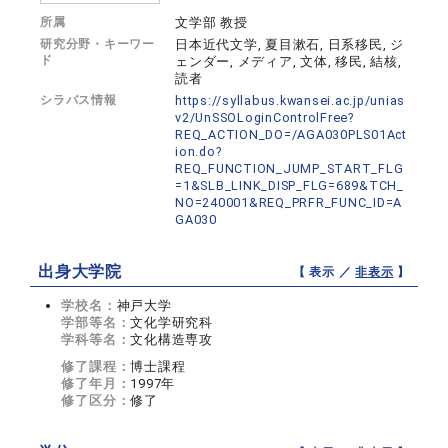
所属
文学部 教授
研究分野・キーワー
日本近代文学, 夏目漱石, 日系移民, ジ
ド
ェンダー, メディア, 文体, 移民, 結核,
読者
シラバス情報
https://syllabus.kwansei.ac.jp/unias
v2/UnSSOLoginControlFree?
REQ_ACTION_DO=/AGA030PLS01Act
ion.do?
REQ_FUNCTION_JUMP_START_FLG
=1&SLB_LINK_DISP_FLG=689&TCH_
NO=240001&REQ_PRFR_FUNC_ID=A
GA030
出身大学院
【 表示 ／
非表示
】
学校名：
神戸大学
学部等名：
文化学研究科
学科等名：
文化構造専攻
修了課程：
博士課程
修了年月：
1997年
修了区分：
修了