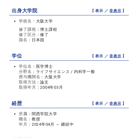
出身大学院
【 表示 ／
非表示
】
学校名：
大阪大学
修了課程：
博士課程
修了区分：
修了
国名：
日本国
学位
【 表示 ／
非表示
】
学位名：
医学博士
分野名：
ライフサイエンス / 内科学一般
授与機関名：
大阪大学
取得方法：
論文
取得年月：
2004年03月
経歴
【 表示 ／
非表示
】
所属：
関西学院大学
職名：
教授
年月：
2024年04月 ～ 継続中