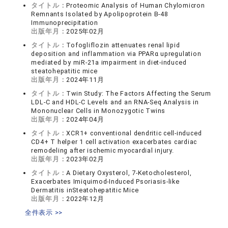
タイトル：
Proteomic Analysis of Human Chylomicron
Remnants Isolated by Apolipoprotein B-48
Immunoprecipitation
出版年月：
2025年02月
タイトル：
Tofogliflozin attenuates renal lipid
deposition and inflammation via PPARα upregulation
mediated by miR-21a impairment in diet-induced
steatohepatitic mice
出版年月：
2024年11月
タイトル：
Twin Study: The Factors Affecting the Serum
LDL-C and HDL-C Levels and an RNA-Seq Analysis in
Mononuclear Cells in Monozygotic Twins
出版年月：
2024年04月
タイトル：
XCR1+ conventional dendritic cell-induced
CD4+ T helper 1 cell activation exacerbates cardiac
remodeling after ischemic myocardial injury.
出版年月：
2023年02月
タイトル：
A Dietary Oxysterol, 7-Ketocholesterol,
Exacerbates Imiquimod-Induced Psoriasis-like
Dermatitis inSteatohepatitic Mice
出版年月：
2022年12月
全件表示 >>