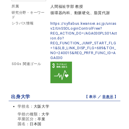
所属
人間福祉学部 教授
研究分野・キーワー
循環器内科、動脈硬化、脂質代謝
ド
シラバス情報
https://syllabus.kwansei.ac.jp/unias
v2/UnSSOLoginControlFree?
REQ_ACTION_DO=/AGA030PLS01Act
ion.do?
REQ_FUNCTION_JUMP_START_FLG
=1&SLB_LINK_DISP_FLG=689&TCH_
NO=240015&REQ_PRFR_FUNC_ID=A
GA030
SDGs 関連ゴール
出身大学
【 表示 ／
非表示
】
学校名：
大阪大学
学校の種類：
大学
卒業区分：
卒業
国名：
日本国