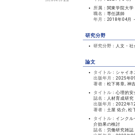
2026/04/20 更新
所属：
関東学院大学
職名：
専任講師
年月：
2018年04月 
研究分野
研究分野：
人文・社会
論文
タイトル：
シャイネ
出版年月：
2025年0
著者：
松下将章, 神
タイトル：
心理的安
誌名：
人材育成研究 1
出版年月：
2022年1
著者：
土屋 佑介, 松
タイトル：
インクル
介効果の検討
誌名：
労働研究雑誌 6