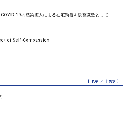
COVID-19の感染拡大による在宅勤務を調整変数として
fect of Self-Compassion
【 表示 ／
非表示
】
策