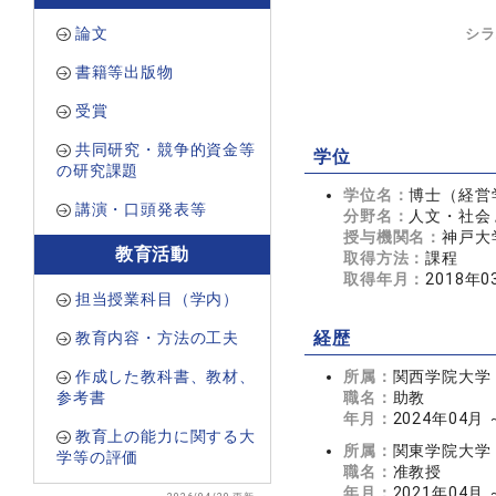
論文
シラ
書籍等出版物
受賞
共同研究・競争的資金等
学位
の研究課題
学位名：
博士（経営
講演・口頭発表等
分野名：
人文・社会 
授与機関名：
神戸大
教育活動
取得方法：
課程
取得年月：
2018年0
担当授業科目（学内）
教育内容・方法の工夫
経歴
作成した教科書、教材、
所属：
関西学院大学
参考書
職名：
助教
年月：
2024年04月
教育上の能力に関する大
所属：
関東学院大学
学等の評価
職名：
准教授
年月：
2021年04月 