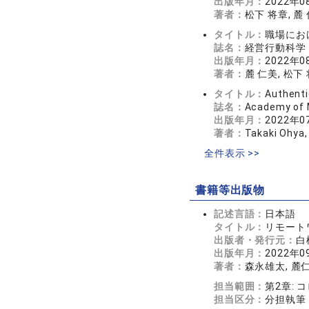
出版年月：
2022年0
著者：
松下 将章, 麓
タイトル：
職場にお
誌名：
経営行動科学 3
出版年月：
2022年0
著者：
麓 仁美, 松下
タイトル：
Authenti
誌名：
Academy of
出版年月：
2022年0
著者：
Takaki Ohya,
全件表示 >>
書籍等出版物
記述言語：
日本語
タイトル：
リモート
出版者・発行元：
白
出版年月：
2022年0
著者：
森永雄太, 麓
担当範囲：
第2章:
担当区分：
分担執筆