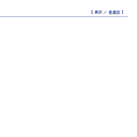
【 表示 ／
非表示
】