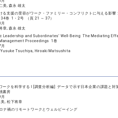
8月
 仁美, 森永 雄太
ける支援の受容がワーク・ファミリー・コンフリクトに与える影響 : 
4巻 1・2号 （頁 21 ～ 37）
8月
 将章, 森永 雄太
c Leadership and Subordinates’ Well-Being: The Mediating Ef
 Management Proceedings 1巻
7月
 Yusuke Tsuchiya, Hiroaki Matsushita
ワークを科学する I [調査分析編]: データで示す日本企業の課題と対
桃書房
9月
仁美, 松下将章
 コロナ禍のリモートワークとウェルビーイング