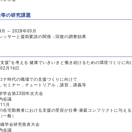
金等の研究課題
4月 ～ 2028年03月
レッサーと援助要請の関係：回復の調整効果
“支援”を考える 健康でいきいきと働き続けるための環境づくりに向
年02月16日
ロナ時代の職場での支援づくりに向けて
，セミナー，チュートリアル，講習，講義等
学学会第23回年次大会
内会議
年11月
の在宅勤務者における支援の受容が仕事-家庭コンフリクトに与え
（一般）
度組織学会研究発表大会
内会議