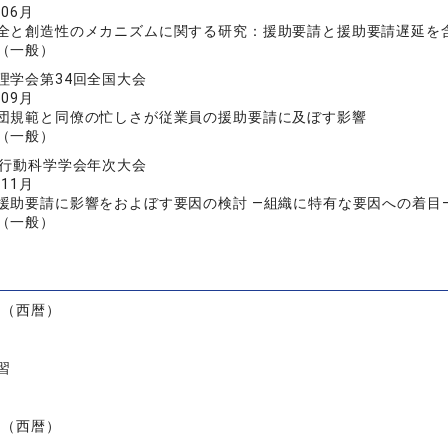
年06月
全と創造性のメカニズムに関する研究：援助要請と援助要請遅延を
（一般）
理学会第34回全国大会
年09月
団規範と同僚の忙しさが従業員の援助要請に及ぼす影響
（一般）
営行動科学学会年次大会
年11月
援助要請に影響をおよぼす要因の検討 —組織に特有な要因への着目
（一般）
）
度（西暦）
習
度（西暦）