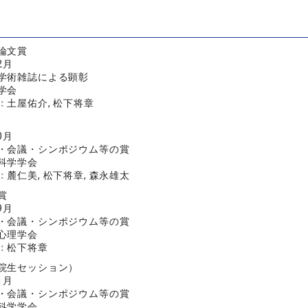
論文賞
2月
学術雑誌による顕彰
学会
：
土屋佑介, 松下将章
0月
・会議・シンポジウム等の賞
科学学会
：
麓仁美, 松下将章, 森永雄太
賞
9月
・会議・シンポジウム等の賞
心理学会
：
松下将章
院生セッション）
1月
・会議・シンポジウム等の賞
科学学会