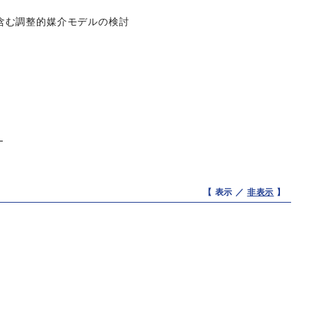
含む調整的媒介モデルの検討
—
【 表示 ／
非表示
】