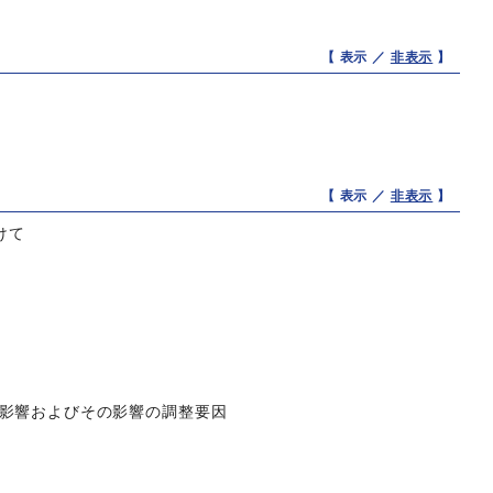
【 表示 ／
非表示
】
【 表示 ／
非表示
】
けて
る影響およびその影響の調整要因