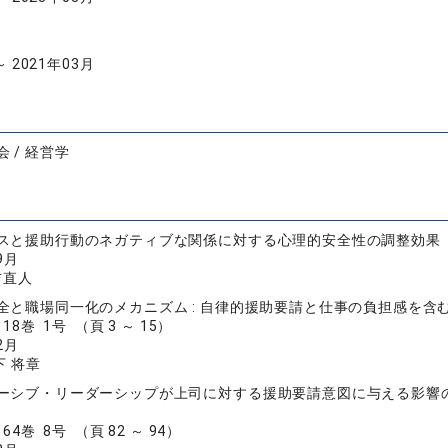
～ 2021年03月
 / 経営学
スと援助行動のネガティブな関係に対する心理的安全性の調整効果
9月
吉直人
全と職場同一化のメカニズム : 自律的援助要請と仕事の負担感を含
8巻 1号 （頁 3 ～ 15）
2月
下 将章
ーシブ・リーダーシップが上司に対する援助要請意図に与える影響の
4巻 8号 （頁 82 ～ 94）