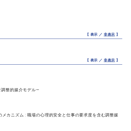
【 表示 ／
非表示
】
【 表示 ／
非表示
】
む調整的媒介モデル—
メカニズム : 職場の心理的安全と仕事の要求度を含む調整媒