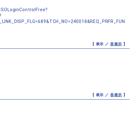
nSSOLoginControlFree?
?
_LINK_DISP_FLG=689&TCH_NO=240018&REQ_PRFR_FUN
【 表示 ／
非表示
】
【 表示 ／
非表示
】