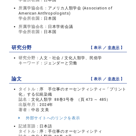
所属学協会名：
アメリカ人類学会 (Association of
American Anthropologists)
学会所在国：
日本国
所属学協会名：
日本学術会議
学会所在国：
日本国
研究分野
【 表示 ／
非表示
】
研究分野：
人文・社会 / 文化人類学、民俗学
キーワード：
ジェンダーと労働
論文
【 表示 ／
非表示
】
タイトル：
序 手仕事のオーセンティシティ―「プリント
化」する伝統染織
誌名：
文化人類学 88巻3号巻 （頁 473 ～ 485）
出版年月：
2024年
著者：
中谷 文美
外部サイトへのリンクを表示
記述言語：
日本語
タイトル：
序：手仕事のオーセンティシティ