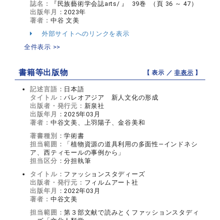
誌名：
『民族藝術学会誌arts/ 』 39巻 （頁 36 ～ 47）
出版年月：
2023年
著者：
中谷 文美
外部サイトへのリンクを表示
全件表示 >>
書籍等出版物
【 表示 ／
非表示
】
記述言語：
日本語
タイトル：
パレオアジア 新人文化の形成
出版者・発行元：
新泉社
出版年月：
2025年03月
著者：
中谷文美、上羽陽子、金谷美和
著書種別：
学術書
担当範囲：
「植物資源の道具利用の多面性—インドネシ
ア、西ティモールの事例から」
担当区分：
分担執筆
タイトル：
ファッションスタディーズ
出版者・発行元：
フィルムアート社
出版年月：
2022年03月
著者：
中谷文美
担当範囲：
第３部文献で読みとくファッションスタディ