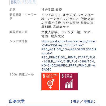
所属
社会学部 教授
研究分野・キーワー
インドネシア, オランダ, ジェンダー
ド
論, ワークライフバランス, 伝統染織
の生産と消費, 文化人類学, 植物の道
具利用, 高齢者ケア
教育研究内容
文化人類学、ジェンダー論、ケア、
労働、物質文化
シラバス情報
https://syllabus.kwansei.ac.jp/unias
v2/UnSSOLoginControlFree?
REQ_ACTION_DO=/AGA030PLS01Act
ion.do?
REQ_FUNCTION_JUMP_START_FLG
=1&SLB_LINK_DISP_FLG=689&TCH_
NO=240020&REQ_PRFR_FUNC_ID=A
GA030
SDGs 関連ゴール
出身大学
【 表示 ／
非表示
】