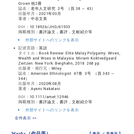
Groen 他2冊
誌名：
老年人文研究 2号 （頁 38 ～ 43）
出版年月：
2021年03月
著者：
中谷文美
DOI：
10.18926/JHG/61933
掲載種別：
書評論文，書評，文献紹介等
外部サイトへのリンクを表示
記述言語：
英語
タイトル：
Book Review: Elite Malay Polygamy: Wives,
Wealth and Woes in Malaysia. Miriam Koktvedgaard
Zeitzen. New York: Berghahn, 2018. 268 pp.
出版者・発行元：
Wiley
誌名：
American Ethnologist 47巻 3号 （頁 343 ～
344）
出版年月：
2020年08月
著者：
Ayami Nakatani
DOI：
10.1111/amet.12946
掲載種別：
書評論文，書評，文献紹介等
外部サイトへのリンクを表示
全件表示 >>
Works（作品等）
【 表示 ／
非表示
】