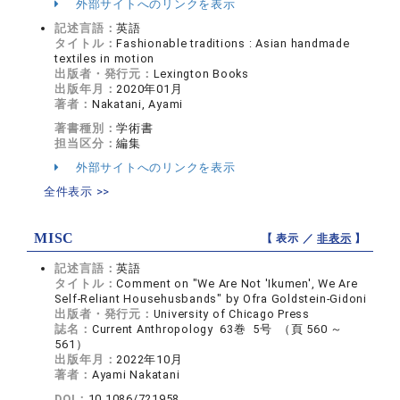
外部サイトへのリンクを表示
記述言語：
英語
タイトル：
Fashionable traditions : Asian handmade
textiles in motion
出版者・発行元：
Lexington Books
出版年月：
2020年01月
著者：
Nakatani, Ayami
著書種別：
学術書
担当区分：
編集
外部サイトへのリンクを表示
全件表示 >>
MISC
【 表示 ／
非表示
】
記述言語：
英語
タイトル：
Comment on "We Are Not 'Ikumen', We Are
Self-Reliant Househusbands" by Ofra Goldstein-Gidoni
出版者・発行元：
University of Chicago Press
誌名：
Current Anthropology 63巻 5号 （頁 560 ～
561）
出版年月：
2022年10月
著者：
Ayami Nakatani
DOI：
10.1086/721958