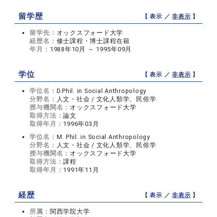
留学歴
【 表示 ／
非表示
】
留学先：
オックスフォード大学
経歴名：
修士課程・博士課程在籍
年月：
1988年10月 ～ 1995年09月
学位
【 表示 ／
非表示
】
学位名：
D.Phil. in Social Anthropology
分野名：
人文・社会 / 文化人類学、民俗学
授与機関名：
オックスフォード大学
取得方法：
論文
取得年月：
1996年03月
学位名：
M. Phil. in Social Anthropology
分野名：
人文・社会 / 文化人類学、民俗学
授与機関名：
オックスフォード大学
取得方法：
課程
取得年月：
1991年11月
経歴
【 表示 ／
非表示
】
所属：
関西学院大学