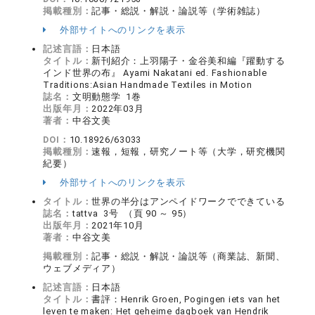
掲載種別：
記事・総説・解説・論説等（学術雑誌）
外部サイトへのリンクを表示
記述言語：
日本語
タイトル：
新刊紹介：上羽陽子・金谷美和編『躍動する
インド世界の布』 Ayami Nakatani ed. Fashionable
Traditions:Asian Handmade Textiles in Motion
誌名：
文明動態学 1巻
出版年月：
2022年03月
著者：
中谷文美
DOI：
10.18926/63033
掲載種別：
速報，短報，研究ノート等（大学，研究機関
紀要）
外部サイトへのリンクを表示
タイトル：
世界の半分はアンペイドワークでできている
誌名：
tattva 3号 （頁 90 ～ 95）
出版年月：
2021年10月
著者：
中谷文美
掲載種別：
記事・総説・解説・論説等（商業誌、新聞、
ウェブメディア）
記述言語：
日本語
タイトル：
書評：Henrik Groen, Pogingen iets van het
leven te maken: Het geheime dagboek van Hendrik