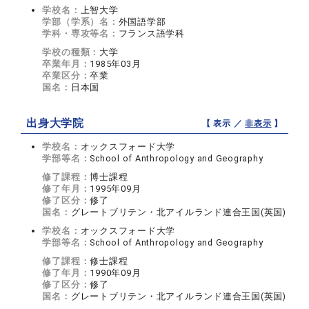
学校名：
上智大学
学部（学系）名：
外国語学部
学科・専攻等名：
フランス語学科
学校の種類：
大学
卒業年月：
1985年03月
卒業区分：
卒業
国名：
日本国
出身大学院
【 表示 ／
非表示
】
学校名：
オックスフォード大学
学部等名：
School of Anthropology and Geography
修了課程：
博士課程
修了年月：
1995年09月
修了区分：
修了
国名：
グレートブリテン・北アイルランド連合王国(英国)
学校名：
オックスフォード大学
学部等名：
School of Anthropology and Geography
修了課程：
修士課程
修了年月：
1990年09月
修了区分：
修了
国名：
グレートブリテン・北アイルランド連合王国(英国)