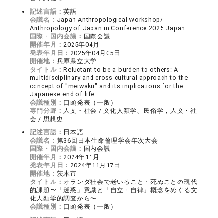
記述言語：
英語
会議名：
Japan Anthropological Workshop/
Anthropology of Japan in Conference 2025 Japan
国際・国内会議：
国際会議
開催年月：
2025年04月
発表年月日：
2025年04月05日
開催地：
兵庫県立大学
タイトル：
Reluctant to be a burden to others: A
multidisciplinary and cross-cultural approach to the
concept of "meiwaku" and its implications for the
Japanese end of life
会議種別：
口頭発表（一般）
専門分野：
人文・社会 / 文化人類学、民俗学，人文・社
会 / 思想史
記述言語：
日本語
会議名：
第36回日本生命倫理学会年次大会
国際・国内会議：
国内会議
開催年月：
2024年11月
発表年月日：
2024年11月17日
開催地：
茨木市
タイトル：
オランダ社会で老いること・死ぬことの現代
的課題〜「迷惑」意識と「自立・自律」概念をめぐる文
化人類学的調査から〜
会議種別：
口頭発表（一般）