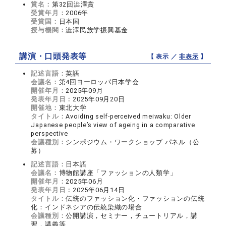
賞名：
第32回澁澤賞
受賞年月：
2006年
受賞国：
日本国
授与機関：
澁澤民族学振興基金
講演・口頭発表等
【 表示 ／
非表示
】
記述言語：
英語
会議名：
第4回ヨーロッパ日本学会
開催年月：
2025年09月
発表年月日：
2025年09月20日
開催地：
東北大学
タイトル：
Avoiding self-perceived meiwaku: Older
Japanese people’s view of ageing in a comparative
perspective
会議種別：
シンポジウム・ワークショップ パネル（公
募）
記述言語：
日本語
会議名：
博物館講座「ファッションの人類学」
開催年月：
2025年06月
発表年月日：
2025年06月14日
タイトル：
伝統のファッション化・ファッションの伝統
化：インドネシアの伝統染織の場合
会議種別：
公開講演，セミナー，チュートリアル，講
習，講義等