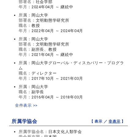
部署名：
社会学部
年月：
2024年04月 ～ 継続中
所属：
岡山大学
部署名：
文明動態学研究所
職名：
教授
年月：
2022年04月 ～ 2024年04月
所属：
岡山大学
部署名：
文明動態学研究所
職名：
副所長、教授
年月：
2021年04月 ～ 継続中
所属：
岡山大学グローバル・ディスカバリー・プログラ
ム
職名：
ディレクター
年月：
2017年10月 ～ 2021年03月
所属：
岡山大学
職名：
副学長
年月：
2016年04月 ～ 2018年03月
全件表示 >>
所属学協会
【 表示 ／
非表示
】
所属学協会名：
日本文化人類学会
学会所在国：
日本国