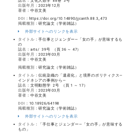
誌名：
文化人類学 88巻 3号
出版年月：
2023年12月
著者：
中谷文美
DOI：
https://doi.org/10.14890/jjcanth.88.3_473
掲載種別：
研究論文（学術雑誌）
外部サイトへのリンクを表示
タイトル：
手仕事とジェンダー―「女の手」が意味するも
の
誌名：
arts/ 39号 （頁 36 ～ 47）
出版年月：
2023年03月
著者：
中谷文美
掲載種別：
研究論文（学術雑誌）
タイトル：
伝統染織の「遺産化」と境界のポリティクス―
インドネシアの事例から―
誌名：
文明動態学 2号 （頁 1 ～ 17）
出版年月：
2023年03月
著者：
中谷文美
DOI：
10.18926/64198
掲載種別：
研究論文（学術雑誌）
外部サイトへのリンクを表示
タイトル：
「手仕事とジェンダー―「女の手」が意味する
もの」