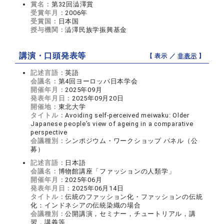
賞名：
第32回澁澤賞
受賞年月：
2006年
受賞国：
日本国
授与機関：
澁澤民族学振興基金
講演・口頭発表等
【 表示 ／
非表示
】
記述言語：
英語
会議名：
第4回ヨーロッパ日本学会
開催年月：
2025年09月
発表年月日：
2025年09月20日
開催地：
東北大学
タイトル：
Avoiding self-perceived meiwaku: Older
Japanese people’s view of ageing in a comparative
perspective
会議種別：
シンポジウム・ワークショップ パネル（公
募）
記述言語：
日本語
会議名：
博物館講座「ファッションの人類学」
開催年月：
2025年06月
発表年月日：
2025年06月14日
タイトル：
伝統のファッション化・ファッションの伝統
化：インドネシアの伝統染織の場合
会議種別：
公開講演，セミナー，チュートリアル，講
習，講義等