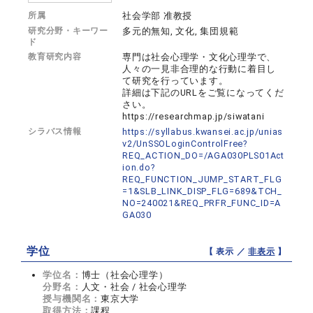
所属
社会学部 准教授
研究分野・キーワー
多元的無知, 文化, 集団規範
ド
教育研究内容
専門は社会心理学・文化心理学で、
人々の一見非合理的な行動に着目し
て研究を行っています。
詳細は下記のURLをご覧になってくだ
さい。
https://researchmap.jp/siwatani
シラバス情報
https://syllabus.kwansei.ac.jp/unias
v2/UnSSOLoginControlFree?
REQ_ACTION_DO=/AGA030PLS01Act
ion.do?
REQ_FUNCTION_JUMP_START_FLG
=1&SLB_LINK_DISP_FLG=689&TCH_
NO=240021&REQ_PRFR_FUNC_ID=A
GA030
学位
【 表示 ／
非表示
】
学位名：
博士（社会心理学）
分野名：
人文・社会 / 社会心理学
授与機関名：
東京大学
取得方法：
課程