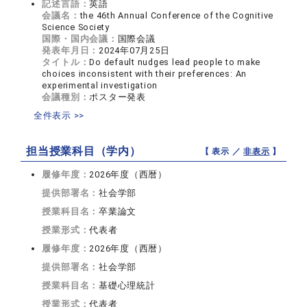
記述言語：
英語
会議名：
the 46th Annual Conference of the Cognitive
Science Society
国際・国内会議：
国際会議
発表年月日：
2024年07月25日
タイトル：
Do default nudges lead people to make
choices inconsistent with their preferences: An
experimental investigation
会議種別：
ポスター発表
全件表示 >>
担当授業科目（学内）
【 表示 ／
非表示
】
履修年度：
2026年度（西暦）
提供部署名：
社会学部
授業科目名：
卒業論文
授業形式：
代表者
履修年度：
2026年度（西暦）
提供部署名：
社会学部
授業科目名：
基礎心理統計
授業形式：
代表者