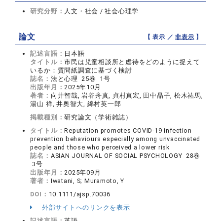
研究分野：
人文・社会 / 社会心理学
論文
【 表示 ／
非表示
】
記述言語：
日本語
タイトル：
市民は児童相談所と虐待をどのように捉えて
いるか：質問紙調査に基づく検討
誌名：
法と心理 25巻 1号
出版年月：
2025年10月
著者：
向井智哉, 岩谷舟真, 貞村真宏, 田中晶子, 松木祐馬,
湯山 祥, 井奥智大, 綿村英一郎
掲載種別：
研究論文（学術雑誌）
タイトル：
Reputation promotes COVID-19 infection
prevention behaviours especially among unvaccinated
people and those who perceived a lower risk
誌名：
ASIAN JOURNAL OF SOCIAL PSYCHOLOGY 28巻
3号
出版年月：
2025年09月
著者：
Iwatani, S; Muramoto, Y
DOI：
10.1111/ajsp.70036
外部サイトへのリンクを表示
記述言語：
英語