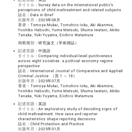
タイトル：
Survey data on the international public’s
perceptions of child maltreatment and related subjects
誌名：
Data in Brief
出版年月：
2025年08月
著者：
Tomoya Mukai, Tomohiro Ioku, Aki Akanmie,
Yoshiko Habuchi, Yuma Matsuki, Shuma Iwatani, Akiko
Tanaka, Yuki Yuyama, Eiichiro Watamura
掲載種別：
研究論文（学術雑誌）
記述言語：
中国語
タイトル：
Comparing individual-level punitiveness
across eight societies: a political economy regime
perspective
誌名：
International Journal of Comparative and Applied
Criminal Justice （頁 1 ～ 18）
出版年月：
2025年07月
著者：
Tomoya Mukai, Tomohiro Ioku, Aki Akamine,
Yoshiko Habuchi, Yuma Matsuki, Shuma Iwatani, Akiko
Tanaka, Yuki Yuyama, Eiichiro Watamura
記述言語：
英語
タイトル：
An exploratory study of decoding signs of
child maltreatment: How case and reporter
characteristics shape reporting decisions
誌名：
Child Protection and Practice
出版年月：
2025年01月