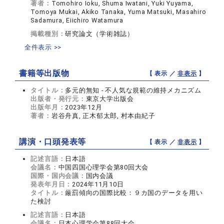
著者：
Tomohiro Ioku, Shuma Iwatani, Yuki Yuyama,
Tomoya Mukai, Akiko Tanaka, Yuma Matsuki, Masahiro
Sadamura, Eiichiro Watamura
掲載種別：
研究論文（学術雑誌）
全件表示 >>
書籍等出版物
【 表示 ／
非表示
】
タイトル：
多元的無知 - 不人気な規範の維持メカニズム
出版者・発行元：
東京大学出版会
出版年月：
2023年12月
著者：
岩谷舟真, 正木郁太郎, 村本由紀子
講演・口頭発表等
【 表示 ／
非表示
】
記述言語：
日本語
会議名：
中国四国心理学会第80回大会
国際・国内会議：
国内会議
発表年月日：
2024年11月10日
タイトル：
厳罰傾向の国際比較：９カ国のデータを用い
た検討
記述言語：
日本語
会議名：
日本心理学会第88回大会