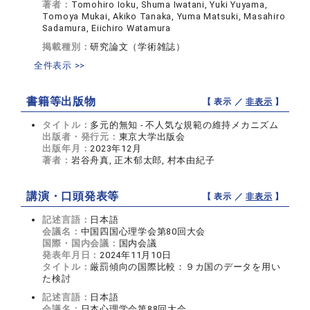
著者：
Tomohiro Ioku, Shuma Iwatani, Yuki Yuyama,
Tomoya Mukai, Akiko Tanaka, Yuma Matsuki, Masahiro
Sadamura, Eiichiro Watamura
掲載種別：
研究論文（学術雑誌）
全件表示 >>
書籍等出版物
【 表示 ／
非表示
】
タイトル：
多元的無知 - 不人気な規範の維持メカニズム
出版者・発行元：
東京大学出版会
出版年月：
2023年12月
著者：
岩谷舟真, 正木郁太郎, 村本由紀子
講演・口頭発表等
【 表示 ／
非表示
】
記述言語：
日本語
会議名：
中国四国心理学会第80回大会
国際・国内会議：
国内会議
発表年月日：
2024年11月10日
タイトル：
厳罰傾向の国際比較：９カ国のデータを用い
た検討
記述言語：
日本語
会議名：
日本心理学会第88回大会