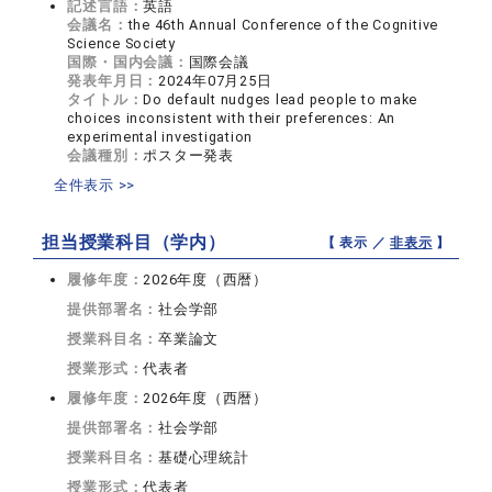
記述言語：
英語
会議名：
the 46th Annual Conference of the Cognitive
Science Society
国際・国内会議：
国際会議
発表年月日：
2024年07月25日
タイトル：
Do default nudges lead people to make
choices inconsistent with their preferences: An
experimental investigation
会議種別：
ポスター発表
全件表示 >>
担当授業科目（学内）
【 表示 ／
非表示
】
履修年度：
2026年度（西暦）
提供部署名：
社会学部
授業科目名：
卒業論文
授業形式：
代表者
履修年度：
2026年度（西暦）
提供部署名：
社会学部
授業科目名：
基礎心理統計
授業形式：
代表者