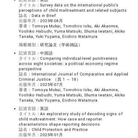
タイトル：
Survey data on the international public’s
perceptions of child maltreatment and related subjects
誌名：
Data in Brief
出版年月：
2025年08月
著者：
Tomoya Mukai, Tomohiro Ioku, Aki Akanmie,
Yoshiko Habuchi, Yuma Matsuki, Shuma Iwatani, Akiko
Tanaka, Yuki Yuyama, Eiichiro Watamura
掲載種別：
研究論文（学術雑誌）
記述言語：
中国語
タイトル：
Comparing individual-level punitiveness
across eight societies: a political economy regime
perspective
誌名：
International Journal of Comparative and Applied
Criminal Justice （頁 1 ～ 18）
出版年月：
2025年07月
著者：
Tomoya Mukai, Tomohiro Ioku, Aki Akamine,
Yoshiko Habuchi, Yuma Matsuki, Shuma Iwatani, Akiko
Tanaka, Yuki Yuyama, Eiichiro Watamura
記述言語：
英語
タイトル：
An exploratory study of decoding signs of
child maltreatment: How case and reporter
characteristics shape reporting decisions
誌名：
Child Protection and Practice
出版年月：
2025年01月