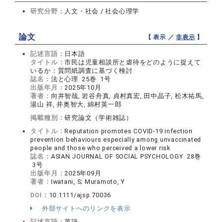
研究分野：
人文・社会 / 社会心理学
論文
【 表示 ／
非表示
】
記述言語：
日本語
タイトル：
市民は児童相談所と虐待をどのように捉えて
いるか：質問紙調査に基づく検討
誌名：
法と心理 25巻 1号
出版年月：
2025年10月
著者：
向井智哉, 岩谷舟真, 貞村真宏, 田中晶子, 松木祐馬,
湯山 祥, 井奥智大, 綿村英一郎
掲載種別：
研究論文（学術雑誌）
タイトル：
Reputation promotes COVID-19 infection
prevention behaviours especially among unvaccinated
people and those who perceived a lower risk
誌名：
ASIAN JOURNAL OF SOCIAL PSYCHOLOGY 28巻
3号
出版年月：
2025年09月
著者：
Iwatani, S; Muramoto, Y
DOI：
10.1111/ajsp.70036
外部サイトへのリンクを表示
記述言語：
英語