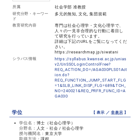
所属
社会学部 准教授
研究分野・キーワー
多元的無知, 文化, 集団規範
ド
教育研究内容
専門は社会心理学・文化心理学で、
人々の一見非合理的な行動に着目し
て研究を行っています。
詳細は下記のURLをご覧になってくだ
さい。
https://researchmap.jp/siwatani
シラバス情報
https://syllabus.kwansei.ac.jp/unias
v2/UnSSOLoginControlFree?
REQ_ACTION_DO=/AGA030PLS01Act
ion.do?
REQ_FUNCTION_JUMP_START_FLG
=1&SLB_LINK_DISP_FLG=689&TCH_
NO=240021&REQ_PRFR_FUNC_ID=A
GA030
学位
【 表示 ／
非表示
】
学位名：
博士（社会心理学）
分野名：
人文・社会 / 社会心理学
授与機関名：
東京大学
取得方法：
課程