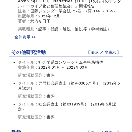
Archiving LGBTQ+ Narratives（LGBTQ+の語りのデジタ
ルアーカイブ化と倫理勉強会）」開催報告
誌名：
国際ジェンダー学会誌 22巻 （頁 144 ～ 155）
出版年月：
2024年12月
著者：
武内今日子
掲載種別：
記事・総説・解説・論説等（学術雑誌）
全件表示 >>
その他研究活動
【 表示 ／
非表示
】
タイトル：
社会学系コンソーシアム事務局補佐
実施年月：
2022年01月 ～ 2023年03月
研究活動区分：
書評
タイトル：
専門社会調査士（第A-000671号）（2019年6
月認定）
研究活動区分：
書評
タイトル：
社会調査士（第031919号）（2019年6月認
定）
研究活動区分：
書評