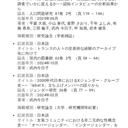
調査でいかに捉えるか――認知インタビューの分析結果か
ら
誌名：
人口問題研究 81巻 2号 （頁 119 ～ 146）
出版年月：
2025年06月
著者：
平森 大規, 小山 泰代, 釜野 さおり, 千年 よしみ, 布
施 香奈, 三部 倫子, 武内 今日子, 申 知燕, 岩本 健良
掲載種別：
研究論文（学術雑誌）
記述言語：
日本語
タイトル：
トランスの人々の交差的な経験のアーカイブ
化に向けて
誌名：
現代の図書館 62巻 2号 （頁 58 ～ 64）
出版年月：
2024年10月
著者：
武内今日子
記述言語：
日本語
タイトル：
2000年代日本におけるXジェンダー・グループ
史――「label X」立ち上げメンバーの語りから
誌名：
ジェンダー研究 26巻 （頁 77 ～ 99）
出版年月：
2024年02月
著者：
武内今日子
掲載種別：
研究論文（大学，研究機関等紀要）
記述言語：
日本語
タイトル：
女装コミュニティにおける非二元的な性概念
史――「オーバージェンダー」「インタージェンダー」を