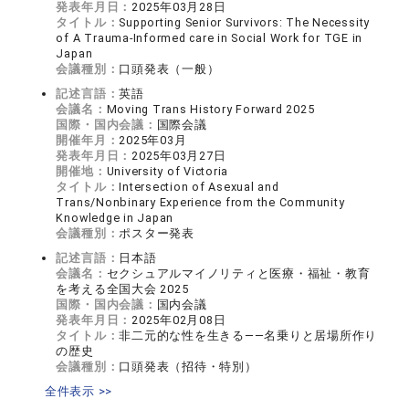
発表年月日：
2025年03月28日
タイトル：
Supporting Senior Survivors: The Necessity
of A Trauma-Informed care in Social Work for TGE in
Japan
会議種別：
口頭発表（一般）
記述言語：
英語
会議名：
Moving Trans History Forward 2025
国際・国内会議：
国際会議
開催年月：
2025年03月
発表年月日：
2025年03月27日
開催地：
University of Victoria
タイトル：
Intersection of Asexual and
Trans/Nonbinary Experience from the Community
Knowledge in Japan
会議種別：
ポスター発表
記述言語：
日本語
会議名：
セクシュアルマイノリティと医療・福祉・教育
を考える全国大会 2025
国際・国内会議：
国内会議
発表年月日：
2025年02月08日
タイトル：
非二元的な性を生きる――名乗りと居場所作り
の歴史
会議種別：
口頭発表（招待・特別）
全件表示 >>