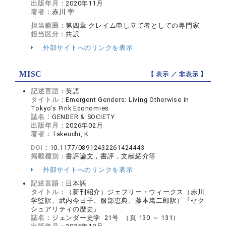
出版年月：
2020年11月
著者：
赤川 学
担当範囲：
第四章 クレイム申し立て者としての専門家
担当区分：
共訳
外部サイトへのリンクを表示
MISC
【 表示 ／
非表示
】
記述言語：
英語
タイトル：
Emergent Genders: Living Otherwise in
Tokyo's Pink Economies
誌名：
GENDER & SOCIETY
出版年月：
2026年02月
著者：
Takeuchi, K
DOI：
10.1177/08912432261424443
掲載種別：
書評論文，書評，文献紹介等
外部サイトへのリンクを表示
記述言語：
日本語
タイトル：
（新刊紹介）ジェフリー・ウィークス（赤川
学監訳、武内今日子、服部恵典、藤本篤二郎訳）『セク
シュアリティの歴史』
誌名：
ジェンダー史学 21号 （頁 130 ～ 131）