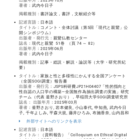
出版年月：
2025年10月
著者：
武内今日子
掲載種別：
書評論文，書評，文献紹介等
記述言語：
日本語
タイトル：
コメント・全体討議（第5回「現代と親鸞」公
開シンポジウム）
出版者・発行元：
親鸞仏教センター
誌名：
現代と親鸞 51巻 （頁 74 ～ 82）
出版年月：
2025年06月
著者：
武内今日子
掲載種別：
記事・総説・解説・論説等（大学・研究所紀
要）
タイトル：
家族と性と多様性にかんする全国アンケート
（全国SOGI調査）報告書
出版者・発行元：
JSPS科研費JP21H04407「性的指向と
性自認の人口学の構築―全国無作為抽出調査の実施」研究
チーム（代表 釜野さおり），早稲田大学SOGI調査研究所
誌名：
出版年月：
2025年03月
著者：
釜野さおり, 岩本健良, 小山泰代, 申知燕, 武内今日
子, 千年よしみ, 平森大規, 藤井ひろみ, 布施香奈, 山内昌和
外部サイトへのリンクを表示
記述言語：
日本語
タイトル：
（資料報告）「Colloquium on Ethical Digital