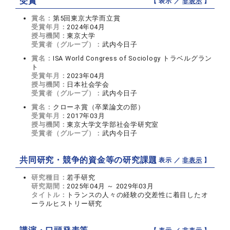
受賞
【 表示 ／
非表示
】
賞名：
第5回東京大学而立賞
受賞年月：
2024年04月
授与機関：
東京大学
受賞者（グループ）：
武内今日子
賞名：
ISA World Congress of Sociology トラベルグラン
ト
受賞年月：
2023年04月
授与機関：
日本社会学会
受賞者（グループ）：
武内今日子
賞名：
クローネ賞（卒業論文の部）
受賞年月：
2017年03月
授与機関：
東京大学文学部社会学研究室
受賞者（グループ）：
武内今日子
共同研究・競争的資金等の研究課題
【 表示 ／
非表示
】
研究種目：
若手研究
研究期間：
2025年04月 ～ 2029年03月
タイトル：
トランスの人々の経験の交差性に着目したオ
ーラルヒストリー研究