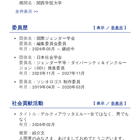
機関名：
関西学院大学
全件表示 >>
委員歴
【 表示 ／
非表示
】
団体名：
国際ジェンダー学会
委員名：
編集委員会委員
年月：
2026年03月 ～ 継続中
団体名：
日本社会学会
委員名：
ジェンダー平等・ダイバーシティ＆インクルー
ジョン（GDI）推進委員
年月：
2025年11月 ～ 2027年11月
委員名：
ソシオロゴス 制作委員
年月：
2019年04月 ～ 2020年03月
社会貢献活動
【 表示 ／
非表示
】
タイトル：
デルクィアウッタエル——女ではなく、男でも
なく
年月：
2026年02月
概要：
紹介文
人間界のみなさま、あけましておめでとうございます。