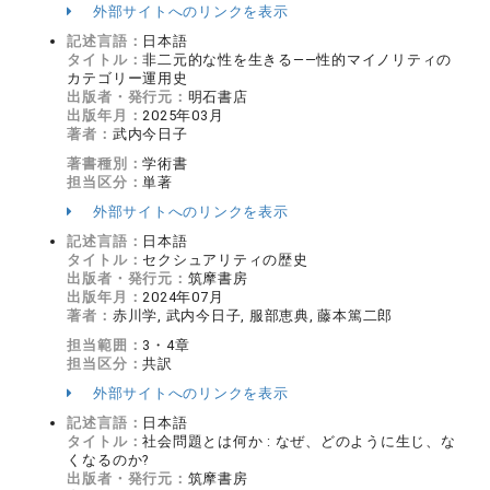
外部サイトへのリンクを表示
記述言語：
日本語
タイトル：
非二元的な性を生きる――性的マイノリティの
カテゴリー運用史
出版者・発行元：
明石書店
出版年月：
2025年03月
著者：
武内今日子
著書種別：
学術書
担当区分：
単著
外部サイトへのリンクを表示
記述言語：
日本語
タイトル：
セクシュアリティの歴史
出版者・発行元：
筑摩書房
出版年月：
2024年07月
著者：
赤川学, 武内今日子, 服部恵典, 藤本篤二郎
担当範囲：
3・4章
担当区分：
共訳
外部サイトへのリンクを表示
記述言語：
日本語
タイトル：
社会問題とは何か : なぜ、どのように生じ、な
くなるのか?
出版者・発行元：
筑摩書房