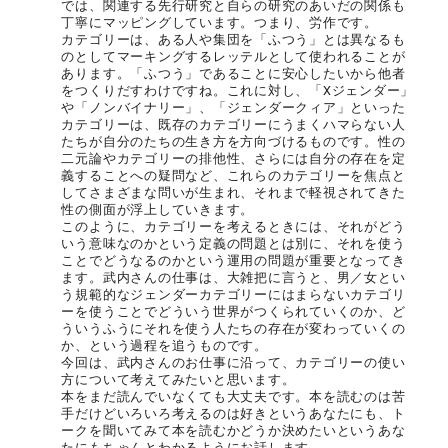
では、関連する先行研究と自らの研究のあいだの関係も
丁寧にマッピングしています。つまり、労作です。
カテゴリーは、ある人や集団を「ふつう」とは異なるも
のとしてマーキングするレッテルとして使われることが
あります。「ふつう」であることに安心したいから他者
をつくりだすわけですね。これに対し、「Xジェンダー」
や「ノンバイナリー」、「ジェンダークィア」といった
カテゴリーは、既存のカテゴリーにうまくハマらない人
たちが自分のたちの生き方を方向づけるものです。性の
二元論やカテゴリーの排他性、さらには自分の存在を定
義することへの疑問など、これらのカテゴリーを焦点と
してさまざまな問いが生まれ、それまで軽視されてきた
性の側面が浮上していきます。
このように、カテゴリーを考えるときには、それがどう
いう意味なのかという定義の問題とは別に、それを使う
ことでどうなるのかという運用の問題が重要となってき
ます。武内さんの仕事は、大雑把に言うと、男／女とい
う規範的なジェンダーカテゴリーにはまらないカテゴリ
ーを使うことでどういう世界がつくられていくのか、ど
ういうふうにそれを使う人たちの存在が変わっていくの
か、という過程を追うものです。
今回は、武内さんのお仕事に沿って、カテゴリーの使い
方について考えてみたいと思います。
本をまだ読んでいなくても大丈夫です。本を読むのは苦
手だけどいろいろ考えるのは好きというあなたにも、ト
ークを聞いてみて本を読むかどうか決めたいというあな
たにもちゃんとわかるようにお話します。