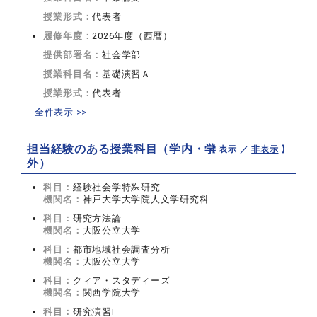
授業形式：
代表者
履修年度：
2026年度（西暦）
提供部署名：
社会学部
授業科目名：
基礎演習Ａ
授業形式：
代表者
全件表示 >>
担当経験のある授業科目（学内・学
【 表示 ／
非表示
】
外）
科目：
経験社会学特殊研究
機関名：
神戸大学大学院人文学研究科
科目：
研究方法論
機関名：
大阪公立大学
科目：
都市地域社会調査分析
機関名：
大阪公立大学
科目：
クィア・スタディーズ
機関名：
関西学院大学
科目：
研究演習Ⅰ