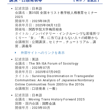
講演・口頭発表等
【 表示 ／
非表示
】
記述言語：
日本語
会議名：
第35回 全国キリスト教学校人権教育セミナー
2025
開催年月：
2025年08月
発表年月日：
2025年08月12日
開催地：
関西学院大学梅田校舎
タイトル：
ノンバイナリー・インクルーシヴな居場所づ
くり――「女」「男」に当てはまらない人々の経験から
会議種別：
公開講演，セミナー，チュートリアル，講
習，講義等
外部サイトへのリンクを表示
記述言語：
英語
会議名：
The 5th ISA Forum of Sociology
開催年月：
2025年07月
発表年月日：
2025年07月09日
タイトル：
Surviving Discrimination in Transgender
Communities: An Analysis of Japanese Nonbinary
Online Communities from 2005 to the 2010s
会議種別：
口頭発表（一般）
記述言語：
日本語
会議名：
Moving Trans History Forward 2025
国際・国内会議：
国際会議
開催年月：
2025年03月