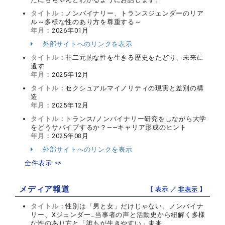
タイトル：
ノンバイナリー、トランスジェンダーのリア
ル～多様な性のあり方を尊重する～
年月：
2026年01月
外部サイトへのリンクを表示
タイトル：
非二元的な性を生きる歴史をたどり、未来に
遺す
年月：
2025年12月
タイトル：
セクシュアルマイノリティの現実と差別の構
造
年月：
2025年12月
タイトル：
トランス/ノンバイナリー研究をしながら大学
をどうサバイブするか？――キャリア形成のヒント
年月：
2025年08月
外部サイトへのリンクを表示
全件表示 >>
メディア報道
【 表示 ／
非表示
】
タイトル：
性別は「男と女」だけじゃない。ノンバイナ
リー、Xジェンダー…当事者の声と活動史から紐解く多様
な性のあり方と「誰もが生きやすい」未来