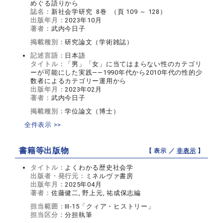
めぐる語りから
誌名：
新社会学研究 8巻 （頁 109 ～ 128）
出版年月：
2023年10月
著者：
武内今日子
掲載種別：
研究論文（学術雑誌）
記述言語：
日本語
タイトル：
「男」「女」に当てはまらない性のカテゴリ
ーが可能にした実践――1990年代から2010年代の性的少
数者によるカテゴリー運用から
出版年月：
2023年02月
著者：
武内今日子
掲載種別：
学位論文（博士）
全件表示 >>
書籍等出版物
【 表示 ／
非表示
】
タイトル：
よくわかる歴史社会学
出版者・発行元：
ミネルヴァ書房
出版年月：
2025年04月
著者：
佐藤健二, 野上元, 祐成保志編
担当範囲：
Ⅲ-15「クィア・ヒストリー」
担当区分：
分担執筆