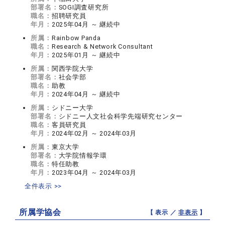
部署名：
SOGI調査研究所
職名：
招聘研究員
年月：
2025年04月 ～ 継続中
所属：
Rainbow Panda
職名：
Research & Network Consultant
年月：
2025年01月 ～ 継続中
所属：
関西学院大学
部署名：
社会学部
職名：
助教
年月：
2024年04月 ～ 継続中
所属：
シドニー大学
部署名：
シドニー人文社会科学先端研究センター
職名：
客員研究員
年月：
2024年02月 ～ 2024年03月
所属：
東京大学
部署名：
大学院情報学環
職名：
特任助教
年月：
2023年04月 ～ 2024年03月
全件表示 >>
所属学協会
【 表示 ／
非表示
】