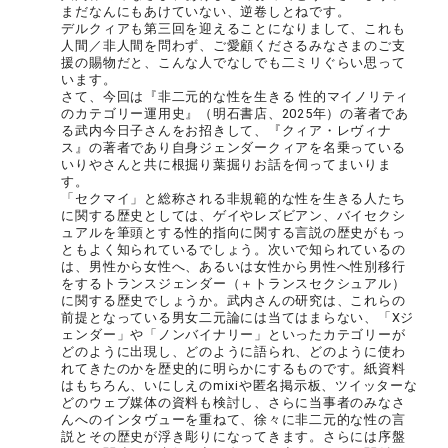
まだなんにもあけていない、逆卷しとねです。
デルクィアも第三回を迎えることになりまして、これも
人間／非人間を問わず、ご愛顧くださるみなさまのご支
援の賜物だと、こんな人でなしでも二ミリぐらい思って
います。
さて、今回は『非二元的な性を生きる 性的マイノリティ
のカテゴリー運用史』（明石書店、2025年）の著者であ
る武内今日子さんをお招きして、『クィア・レヴィナ
ス』の著者であり自身ジェンダークィアを名乗っている
いりやさんと共に根掘り葉掘りお話を伺ってまいりま
す。
「セクマイ」と総称される非規範的な性を生きる人たち
に関する歴史としては、ゲイやレズビアン、バイセクシ
ュアルを筆頭とする性的指向に関する言説の歴史がもっ
ともよく知られているでしょう。次いで知られているの
は、男性から女性へ、あるいは女性から男性へ性別移行
をするトランスジェンダー（＋トランスセクシュアル）
に関する歴史でしょうか。武内さんの研究は、これらの
前提となっている男女二元論には当てはまらない、「Xジ
ェンダー」や「ノンバイナリー」といったカテゴリーが
どのように出現し、どのように語られ、どのように使わ
れてきたのかを歴史的に明らかにするものです。紙資料
はもちろん、いにしえのmixiや匿名掲示板、ツイッターな
どのウェブ媒体の資料も検討し、さらに当事者のみなさ
んへのインタヴューを重ねて、徐々に非二元的な性の言
説とその歴史が浮き彫りになってきます。さらには序盤