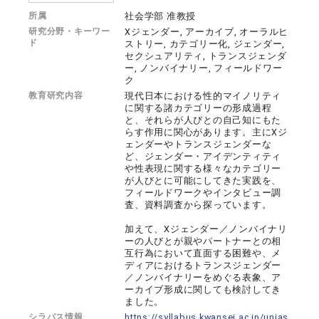
所属
社会学部 准教授
研究分野・キーワー
Xジェンダー, アーカイブ, オーラルヒ
ド
ストリー, カテゴリー化, ジェンダー,
セクシュアリティ, トランスジェンダ
ー, ノンバイナリー, フィールドワー
ク
教育研究内容
現代日本における性的マイノリティ
に関する諸カテゴリーの形成過程
と、それらが人びとの自己知にもた
らす作用に関心があります。主にXジ
ェンダーやトランスジェンダーな
ど、ジェンダー・アイデンティティ
や性表現に関する様々なカテゴリー
が人びとに可能にしてきた実践を、
フィールドワークやインタビュー調
査、資料調査から探っています。
加えて、Xジェンダー／ノンバイナリ
ーの人びとが親やパートナーとの相
互行為において直面する困難や、メ
ディアにおけるトランスジェンダー
／ノンバイナリーをめぐる表象、ア
ーカイブ形成に関しても検討してき
ました。
シラバス情報
https://syllabus.kwansei.ac.jp/unias