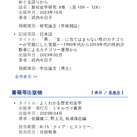
めぐる語りから
誌名：
新社会学研究 8巻 （頁 109 ～ 128）
出版年月：
2023年10月
著者：
武内今日子
掲載種別：
研究論文（学術雑誌）
記述言語：
日本語
タイトル：
「男」「女」に当てはまらない性のカテゴリ
ーが可能にした実践――1990年代から2010年代の性的少
数者によるカテゴリー運用から
出版年月：
2023年02月
著者：
武内今日子
掲載種別：
学位論文（博士）
全件表示 >>
書籍等出版物
【 表示 ／
非表示
】
タイトル：
よくわかる歴史社会学
出版者・発行元：
ミネルヴァ書房
出版年月：
2025年04月
著者：
佐藤健二, 野上元, 祐成保志編
担当範囲：
Ⅲ-15「クィア・ヒストリー」
担当区分：
分担執筆