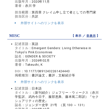
出版年月：
2020年11月
著者：
赤川 学
担当範囲：
第四章 クレイム申し立て者としての専門家
担当区分：
共訳
外部サイトへのリンクを表示
MISC
【 表示 ／
非表示
】
記述言語：
英語
タイトル：
Emergent Genders: Living Otherwise in
Tokyo's Pink Economies
誌名：
GENDER & SOCIETY
出版年月：
2026年02月
著者：
Takeuchi, K
DOI：
10.1177/08912432261424443
掲載種別：
書評論文，書評，文献紹介等
外部サイトへのリンクを表示
記述言語：
日本語
タイトル：
（新刊紹介）ジェフリー・ウィークス（赤川
学監訳、武内今日子、服部恵典、藤本篤二郎訳）『セク
シュアリティの歴史』
誌名：
ジェンダー史学 21号 （頁 130 ～ 131）