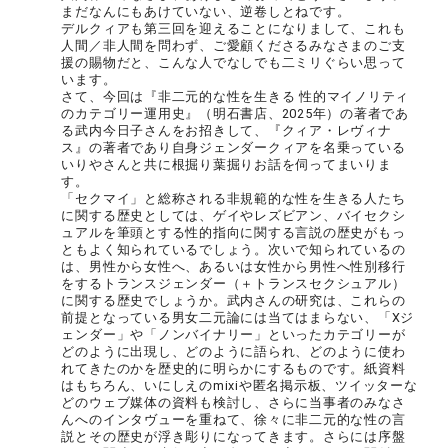
まだなんにもあけていない、逆卷しとねです。
デルクィアも第三回を迎えることになりまして、これも
人間／非人間を問わず、ご愛顧くださるみなさまのご支
援の賜物だと、こんな人でなしでも二ミリぐらい思って
います。
さて、今回は『非二元的な性を生きる 性的マイノリティ
のカテゴリー運用史』（明石書店、2025年）の著者であ
る武内今日子さんをお招きして、『クィア・レヴィナ
ス』の著者であり自身ジェンダークィアを名乗っている
いりやさんと共に根掘り葉掘りお話を伺ってまいりま
す。
「セクマイ」と総称される非規範的な性を生きる人たち
に関する歴史としては、ゲイやレズビアン、バイセクシ
ュアルを筆頭とする性的指向に関する言説の歴史がもっ
ともよく知られているでしょう。次いで知られているの
は、男性から女性へ、あるいは女性から男性へ性別移行
をするトランスジェンダー（＋トランスセクシュアル）
に関する歴史でしょうか。武内さんの研究は、これらの
前提となっている男女二元論には当てはまらない、「Xジ
ェンダー」や「ノンバイナリー」といったカテゴリーが
どのように出現し、どのように語られ、どのように使わ
れてきたのかを歴史的に明らかにするものです。紙資料
はもちろん、いにしえのmixiや匿名掲示板、ツイッターな
どのウェブ媒体の資料も検討し、さらに当事者のみなさ
んへのインタヴューを重ねて、徐々に非二元的な性の言
説とその歴史が浮き彫りになってきます。さらには序盤