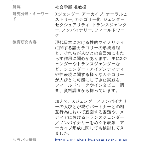
所属
社会学部 准教授
研究分野・キーワー
Xジェンダー, アーカイブ, オーラルヒ
ド
ストリー, カテゴリー化, ジェンダー,
セクシュアリティ, トランスジェンダ
ー, ノンバイナリー, フィールドワー
ク
教育研究内容
現代日本における性的マイノリティ
に関する諸カテゴリーの形成過程
と、それらが人びとの自己知にもた
らす作用に関心があります。主にXジ
ェンダーやトランスジェンダーな
ど、ジェンダー・アイデンティティ
や性表現に関する様々なカテゴリー
が人びとに可能にしてきた実践を、
フィールドワークやインタビュー調
査、資料調査から探っています。
加えて、Xジェンダー／ノンバイナリ
ーの人びとが親やパートナーとの相
互行為において直面する困難や、メ
ディアにおけるトランスジェンダー
／ノンバイナリーをめぐる表象、ア
ーカイブ形成に関しても検討してき
ました。
シラバス情報
https://syllabus.kwansei.ac.jp/unias