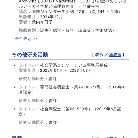
Archiving LGBTQ+ Narratives（LGBTQ+の語りのデジタ
ルアーカイブ化と倫理勉強会）」開催報告
誌名：
国際ジェンダー学会誌 22巻 （頁 144 ～ 155）
出版年月：
2024年12月
著者：
武内今日子
掲載種別：
記事・総説・解説・論説等（学術雑誌）
全件表示 >>
その他研究活動
【 表示 ／
非表示
】
タイトル：
社会学系コンソーシアム事務局補佐
実施年月：
2022年01月 ～ 2023年03月
研究活動区分：
書評
タイトル：
専門社会調査士（第A-000671号）（2019年6
月認定）
研究活動区分：
書評
タイトル：
社会調査士（第031919号）（2019年6月認
定）
研究活動区分：
書評