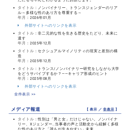
タイトル：
ノンバイナリー、トランスジェンダーのリア
ル～多様な性のあり方を尊重する～
年月：
2026年01月
外部サイトへのリンクを表示
タイトル：
非二元的な性を生きる歴史をたどり、未来に
遺す
年月：
2025年12月
タイトル：
セクシュアルマイノリティの現実と差別の構
造
年月：
2025年12月
タイトル：
トランス/ノンバイナリー研究をしながら大学
をどうサバイブするか？――キャリア形成のヒント
年月：
2025年08月
外部サイトへのリンクを表示
全件表示 >>
メディア報道
【 表示 ／
非表示
】
タイトル：
性別は「男と女」だけじゃない。ノンバイナ
リー、Xジェンダー…当事者の声と活動史から紐解く多様
な性のあり方と「誰もが生きやすい」未来