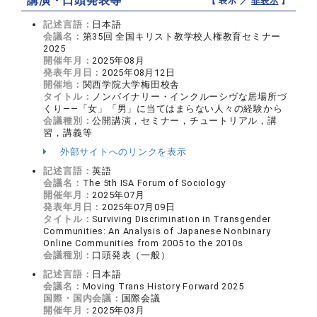
講演・口頭発表等
【 表示 ／
非表示
】
記述言語：
日本語
会議名：
第35回 全国キリスト教学校人権教育セミナー
2025
開催年月：
2025年08月
発表年月日：
2025年08月12日
開催地：
関西学院大学梅田校舎
タイトル：
ノンバイナリー・インクルーシヴな居場所づ
くり――「女」「男」に当てはまらない人々の経験から
会議種別：
公開講演，セミナー，チュートリアル，講
習，講義等
外部サイトへのリンクを表示
記述言語：
英語
会議名：
The 5th ISA Forum of Sociology
開催年月：
2025年07月
発表年月日：
2025年07月09日
タイトル：
Surviving Discrimination in Transgender
Communities: An Analysis of Japanese Nonbinary
Online Communities from 2005 to the 2010s
会議種別：
口頭発表（一般）
記述言語：
日本語
会議名：
Moving Trans History Forward 2025
国際・国内会議：
国際会議
開催年月：
2025年03月