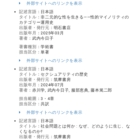
外部サイトへのリンクを表示
記述言語：
日本語
タイトル：
非二元的な性を生きる――性的マイノリティの
カテゴリー運用史
出版者・発行元：
明石書店
出版年月：
2025年03月
著者：
武内今日子
著書種別：
学術書
担当区分：
単著
外部サイトへのリンクを表示
記述言語：
日本語
タイトル：
セクシュアリティの歴史
出版者・発行元：
筑摩書房
出版年月：
2024年07月
著者：
赤川学, 武内今日子, 服部恵典, 藤本篤二郎
担当範囲：
3・4章
担当区分：
共訳
外部サイトへのリンクを表示
記述言語：
日本語
タイトル：
社会問題とは何か : なぜ、どのように生じ、な
くなるのか?
出版者・発行元：
筑摩書房