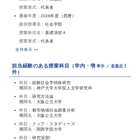
授業形式：
代表者
履修年度：
2026年度（西暦）
提供部署名：
社会学部
授業科目名：
基礎演習Ａ
授業形式：
代表者
全件表示 >>
担当経験のある授業科目（学内・学
【 表示 ／
非表示
】
外）
科目：
経験社会学特殊研究
機関名：
神戸大学大学院人文学研究科
科目：
研究方法論
機関名：
大阪公立大学
科目：
都市地域社会調査分析
機関名：
大阪公立大学
科目：
クィア・スタディーズ
機関名：
関西学院大学
科目：
研究演習Ⅰ