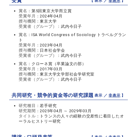
受賞
【 表示 ／
非表示
】
賞名：
第5回東京大学而立賞
受賞年月：
2024年04月
授与機関：
東京大学
受賞者（グループ）：
武内今日子
賞名：
ISA World Congress of Sociology トラベルグラン
ト
受賞年月：
2023年04月
授与機関：
日本社会学会
受賞者（グループ）：
武内今日子
賞名：
クローネ賞（卒業論文の部）
受賞年月：
2017年03月
授与機関：
東京大学文学部社会学研究室
受賞者（グループ）：
武内今日子
共同研究・競争的資金等の研究課題
【 表示 ／
非表示
】
研究種目：
若手研究
研究期間：
2025年04月 ～ 2029年03月
タイトル：
トランスの人々の経験の交差性に着目したオ
ーラルヒストリー研究