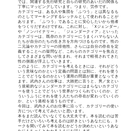
では、関連する先行研究と自らの研究のあいだの関係も
丁寧にマッピングしています。つまり、労作です。
カテゴリーは、ある人や集団を「ふつう」とは異なるも
のとしてマーキングするレッテルとして使われることが
あります。「ふつう」であることに安心したいから他者
をつくりだすわけですね。これに対し、「Xジェンダー」
や「ノンバイナリー」、「ジェンダークィア」といった
カテゴリーは、既存のカテゴリーにうまくハマらない人
たちが自分のたちの生き方を方向づけるものです。性の
二元論やカテゴリーの排他性、さらには自分の存在を定
義することへの疑問など、これらのカテゴリーを焦点と
してさまざまな問いが生まれ、それまで軽視されてきた
性の側面が浮上していきます。
このように、カテゴリーを考えるときには、それがどう
いう意味なのかという定義の問題とは別に、それを使う
ことでどうなるのかという運用の問題が重要となってき
ます。武内さんの仕事は、大雑把に言うと、男／女とい
う規範的なジェンダーカテゴリーにはまらないカテゴリ
ーを使うことでどういう世界がつくられていくのか、ど
ういうふうにそれを使う人たちの存在が変わっていくの
か、という過程を追うものです。
今回は、武内さんのお仕事に沿って、カテゴリーの使い
方について考えてみたいと思います。
本をまだ読んでいなくても大丈夫です。本を読むのは苦
手だけどいろいろ考えるのは好きというあなたにも、ト
ークを聞いてみて本を読むかどうか決めたいというあな
たにもちゃんとわかるようにお話します。