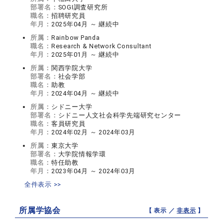
部署名：
SOGI調査研究所
職名：
招聘研究員
年月：
2025年04月 ～ 継続中
所属：
Rainbow Panda
職名：
Research & Network Consultant
年月：
2025年01月 ～ 継続中
所属：
関西学院大学
部署名：
社会学部
職名：
助教
年月：
2024年04月 ～ 継続中
所属：
シドニー大学
部署名：
シドニー人文社会科学先端研究センター
職名：
客員研究員
年月：
2024年02月 ～ 2024年03月
所属：
東京大学
部署名：
大学院情報学環
職名：
特任助教
年月：
2023年04月 ～ 2024年03月
全件表示 >>
所属学協会
【 表示 ／
非表示
】