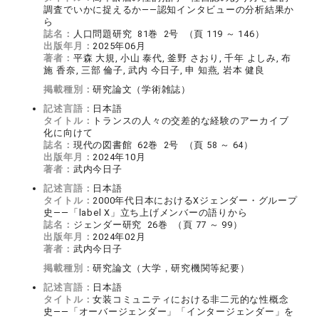
調査でいかに捉えるか――認知インタビューの分析結果か
ら
誌名：
人口問題研究 81巻 2号 （頁 119 ～ 146）
出版年月：
2025年06月
著者：
平森 大規, 小山 泰代, 釜野 さおり, 千年 よしみ, 布
施 香奈, 三部 倫子, 武内 今日子, 申 知燕, 岩本 健良
掲載種別：
研究論文（学術雑誌）
記述言語：
日本語
タイトル：
トランスの人々の交差的な経験のアーカイブ
化に向けて
誌名：
現代の図書館 62巻 2号 （頁 58 ～ 64）
出版年月：
2024年10月
著者：
武内今日子
記述言語：
日本語
タイトル：
2000年代日本におけるXジェンダー・グループ
史――「label X」立ち上げメンバーの語りから
誌名：
ジェンダー研究 26巻 （頁 77 ～ 99）
出版年月：
2024年02月
著者：
武内今日子
掲載種別：
研究論文（大学，研究機関等紀要）
記述言語：
日本語
タイトル：
女装コミュニティにおける非二元的な性概念
史――「オーバージェンダー」「インタージェンダー」を