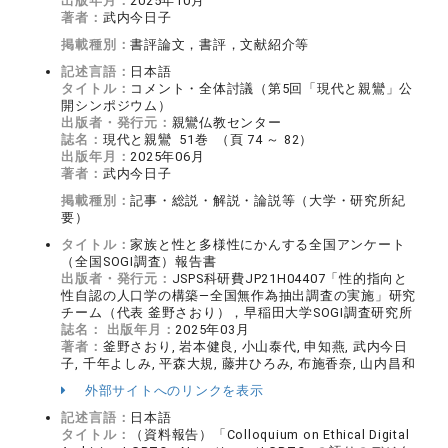
出版年月：
2025年10月
著者：
武内今日子
掲載種別：
書評論文，書評，文献紹介等
記述言語：
日本語
タイトル：
コメント・全体討議（第5回「現代と親鸞」公
開シンポジウム）
出版者・発行元：
親鸞仏教センター
誌名：
現代と親鸞 51巻 （頁 74 ～ 82）
出版年月：
2025年06月
著者：
武内今日子
掲載種別：
記事・総説・解説・論説等（大学・研究所紀
要）
タイトル：
家族と性と多様性にかんする全国アンケート
（全国SOGI調査）報告書
出版者・発行元：
JSPS科研費JP21H04407「性的指向と
性自認の人口学の構築―全国無作為抽出調査の実施」研究
チーム（代表 釜野さおり），早稲田大学SOGI調査研究所
誌名：
出版年月：
2025年03月
著者：
釜野さおり, 岩本健良, 小山泰代, 申知燕, 武内今日
子, 千年よしみ, 平森大規, 藤井ひろみ, 布施香奈, 山内昌和
外部サイトへのリンクを表示
記述言語：
日本語
タイトル：
（資料報告）「Colloquium on Ethical Digital