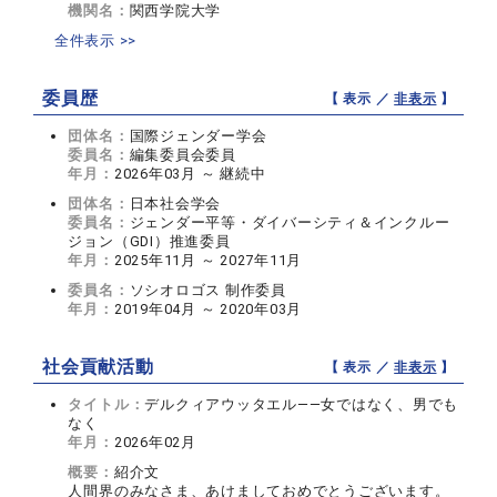
機関名：
関西学院大学
全件表示 >>
委員歴
【 表示 ／
非表示
】
団体名：
国際ジェンダー学会
委員名：
編集委員会委員
年月：
2026年03月 ～ 継続中
団体名：
日本社会学会
委員名：
ジェンダー平等・ダイバーシティ＆インクルー
ジョン（GDI）推進委員
年月：
2025年11月 ～ 2027年11月
委員名：
ソシオロゴス 制作委員
年月：
2019年04月 ～ 2020年03月
社会貢献活動
【 表示 ／
非表示
】
タイトル：
デルクィアウッタエル——女ではなく、男でも
なく
年月：
2026年02月
概要：
紹介文
人間界のみなさま、あけましておめでとうございます。