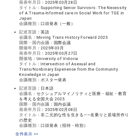
発表年月日：
2025年03月28日
タイトル：
Supporting Senior Survivors: The Necessity
of A Trauma-Informed care in Social Work for TGE in
Japan
会議種別：
口頭発表（一般）
記述言語：
英語
会議名：
Moving Trans History Forward 2025
国際・国内会議：
国際会議
開催年月：
2025年03月
発表年月日：
2025年03月27日
開催地：
University of Victoria
タイトル：
Intersection of Asexual and
Trans/Nonbinary Experience from the Community
Knowledge in Japan
会議種別：
ポスター発表
記述言語：
日本語
会議名：
セクシュアルマイノリティと医療・福祉・教育
を考える全国大会 2025
国際・国内会議：
国内会議
発表年月日：
2025年02月08日
タイトル：
非二元的な性を生きる――名乗りと居場所作り
の歴史
会議種別：
口頭発表（招待・特別）
全件表示 >>