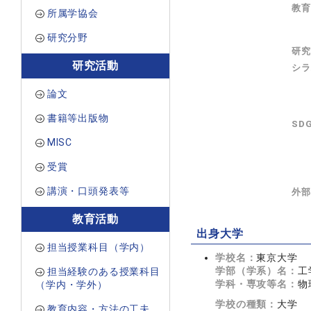
教育
所属学協会
研究分野
研究
研究活動
シラ
論文
書籍等出版物
SD
MISC
受賞
講演・口頭発表等
外部
教育活動
出身大学
担当授業科目（学内）
学校名：
東京大学
学部（学系）名：
工
担当経験のある授業科目
学科・専攻等名：
物
（学内・学外）
学校の種類：
大学
教育内容・方法の工夫