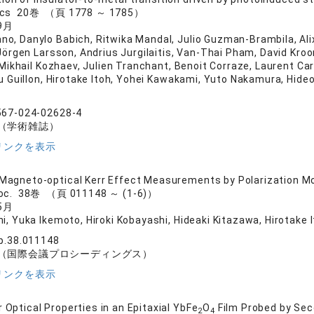
sics 20巻 （頁 1778 ～ 1785）
9月
o, Danylo Babich, Ritwika Mandal, Julio Guzman-Brambila, Alix 
örgen Larsson, Andrius Jurgilaitis, Van-Thai Pham, David Kroo
Mikhail Kozhaev, Julien Tranchant, Benoit Corraze, Laurent C
Guillon, Hirotake Itoh, Yohei Kawakami, Yuto Nakamura, Hideo K
567-024-02628-4
（学術雑誌）
リンクを表示
 Magneto-optical Kerr Effect Measurements by Polarization M
roc. 38巻 （頁 011148 ～ (1-6)）
5月
i, Yuka Ikemoto, Hiroki Kobayashi, Hideaki Kitazawa, Hirotake I
p.38.011148
（国際会議プロシーディングス）
リンクを表示
 Optical Properties in an Epitaxial YbFe
O
Film Probed by Sec
2
4