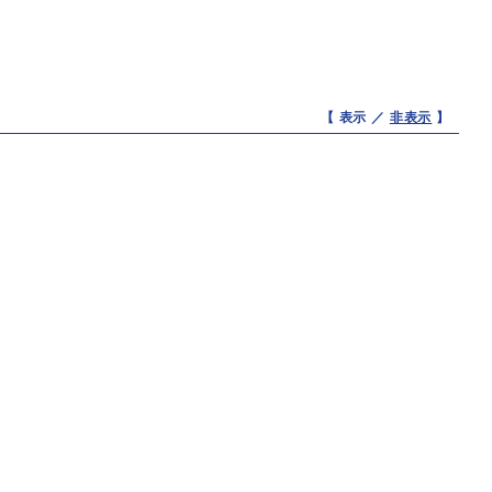
【 表示 ／
非表示
】