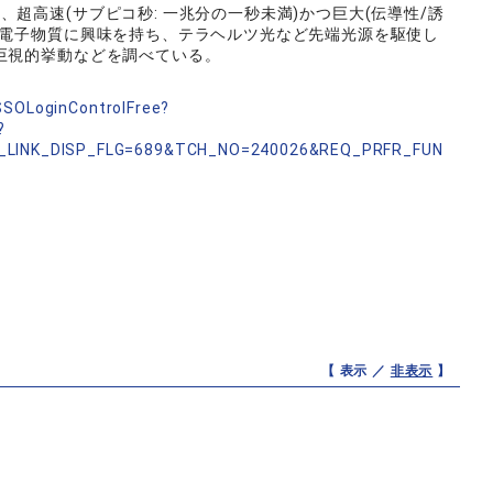
超高速(サブピコ秒: 一兆分の一秒未満)かつ巨大(伝導性/誘
関電子物質に興味を持ち、テラヘルツ光など先端光源を駆使し
巨視的挙動などを調べている。
nSSOLoginControlFree?
?
_LINK_DISP_FLG=689&TCH_NO=240026&REQ_PRFR_FUN
【 表示 ／
非表示
】