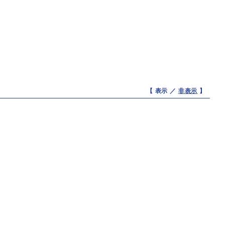
【 表示 ／
非表示
】