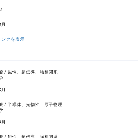
科
3月
リンクを表示
）
般 / 磁性、超伝導、強相関系
学
3月
）
般 / 半導体、光物性、原子物理
学
3月
）
般 / 磁性、超伝導、強相関系