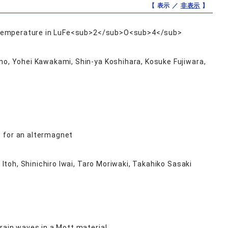
【 表示 ／
非表示
】
oom temperature in LuFe<sub>2</sub>O<sub>4</sub>
o, Yohei Kawakami, Shin-ya Koshihara, Kosuke Fujiwara,
e for an altermagnet
Itoh, Shinichiro Iwai, Taro Moriwaki, Takahiko Sasaki
rain waves in a Mott material