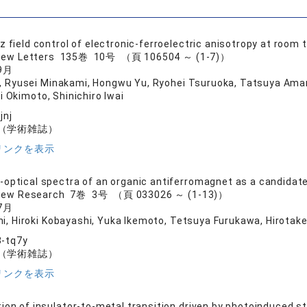
z field control of electronic-ferroelectric anisotropy at r
view Letters 135巻 10号 （頁 106504 ～ (1-7)）
9月
h, Ryusei Minakami, Hongwu Yu, Ryohei Tsuruoka, Tatsuya Aman
i Okimoto, Shinichiro Iwai
jnj
（学術雑誌）
リンクを表示
optical spectra of an organic antiferromagnet as a candidat
eview Research 7巻 3号 （頁 033026 ～ (1-13)）
7月
i, Hiroki Kobayashi, Yuka Ikemoto, Tetsuya Furukawa, Hirotake 
3-tq7y
（学術雑誌）
リンクを表示
ion of insulator-to-metal transition driven by photoinduced st