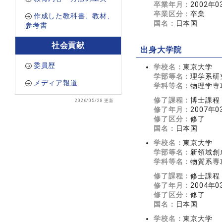
卒業年月：
2002年0
卒業区分：
卒業
作成した教科書、教材、
国名：
日本国
参考書
社会貢献
出身大学院
委員歴
学校名：
東京大学
学部等名：
理学系研
メディア報道
学科等名：
物理学専
修了課程：
博士課程
2026/05/28 更新
修了年月：
2007年0
修了区分：
修了
国名：
日本国
学校名：
東京大学
学部等名：
新領域創
学科等名：
物質系専
修了課程：
修士課程
修了年月：
2004年0
修了区分：
修了
国名：
日本国
学校名：
東京大学