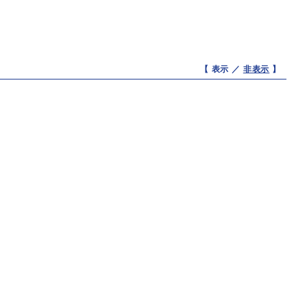
【 表示 ／
非表示
】