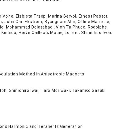
Volte, Elzbieta Trzop, Marina Servol, Ernest Pastor,
n, John Carl Ekström, Byungnam Ahn, Céline Mariette,
ario, Mohammad Dolatabadi, Vinh Ta Phuoc, Rodolphe
ishida, Hervé Cailleau, Maciej Lorenc, Shinichiro Iwai,
odulation Method in Anisotropic Magnets
toh, Shinichiro Iwai, Taro Moriwaki, Takahiko Sasaki
ond Harmonic and Terahertz Generation