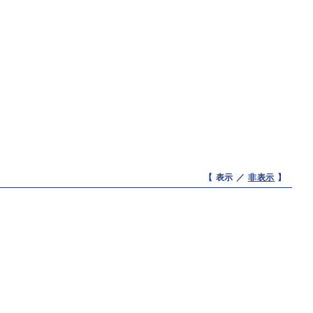
【 表示 ／
非表示
】