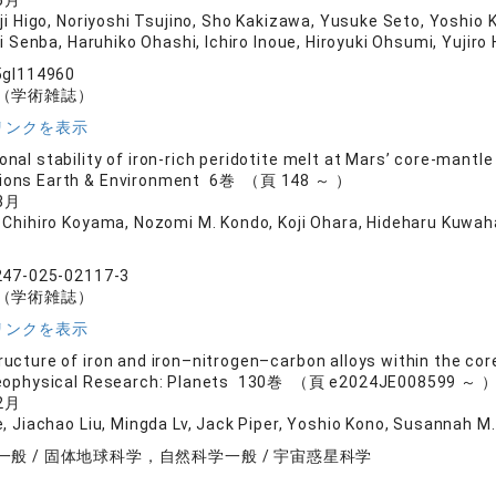
5月
uji Higo, Noriyoshi Tsujino, Sho Kakizawa, Yusuke Seto, Yoshio
Senba, Haruhiko Ohashi, Ichiro Inoue, Hiroyuki Ohsumi, Yujiro
5gl114960
（学術雑誌）
リンクを表示
onal stability of iron-rich peridotite melt at Mars’ core-mantl
ions Earth & Environment 6巻 （頁 148 ～ ）
3月
 Chihiro Koyama, Nozomi M. Kondo, Koji Ohara, Hideharu Kuwah
247-025-02117-3
（学術雑誌）
リンクを表示
tructure of iron and iron–nitrogen–carbon alloys within the core
Geophysical Research: Planets 130巻 （頁 e2024JE008599 ～ 
2月
e, Jiachao Liu, Mingda Lv, Jack Piper, Yoshio Kono, Susannah 
一般 / 固体地球科学，自然科学一般 / 宇宙惑星科学