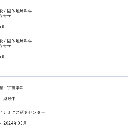
）
 / 固体地球科学
立大学
3月
）
 / 固体地球科学
立大学
3月
理・宇宙学科
 ～ 継続中
イナミクス研究センター
～ 2024年03月