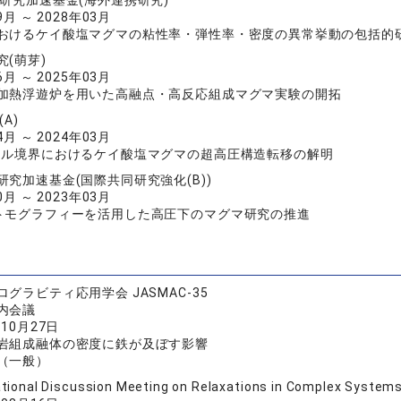
研究加速基金(海外連携研究)
9月 ～ 2028年03月
おけるケイ酸塩マグマの粘性率・弾性率・密度の異常挙動の包括的
究(萌芽)
6月 ～ 2025年03月
加熱浮遊炉を用いた高融点・高反応組成マグマ実験の開拓
A)
4月 ～ 2024年03月
トル境界におけるケイ酸塩マグマの超高圧構造転移の解明
研究加速基金(国際共同研究強化(B))
0月 ～ 2023年03月
トモグラフィーを活用した高圧下のマグマ研究の推進
グラビティ応用学会 JASMAC-35
内会議
年10月27日
岩組成融体の密度に鉄が及ぼす影響
（一般）
ational Discussion Meeting on Relaxations in Complex System