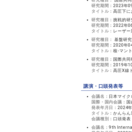
研究種目：
国際共同
研究期間：
2023年0
タイトル：
高圧下に
研究種目：
挑戦的研
研究期間：
2022年0
タイトル：
レーザー
研究種目：
基盤研究(
研究期間：
2020年0
タイトル：
核-マン
研究種目：
国際共同
研究期間：
2019年1
タイトル：
高圧X線
講演・口頭発表等
会議名：
日本マイクロ
国際・国内会議：
国
発表年月日：
2024
タイトル：
かんらん
会議種別：
口頭発表
会議名：
9th Intern