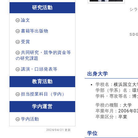
研究活動
シラ
論文
書籍等出版物
SD
受賞
共同研究・競争的資金等
の研究課題
講演・口頭発表等
出身大学
教育活動
学校名：
横浜国立大
学部（学系）名：
環
担当授業科目（学内）
学科・専攻等名：
博
学校の種類：
大学
学内運営
卒業年月：
2006年0
卒業区分：
卒業
学内活動
2026/04/21 更新
学位