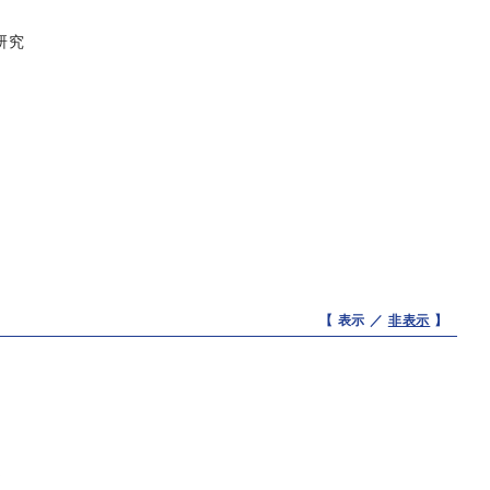
研究
【 表示 ／
非表示
】
s