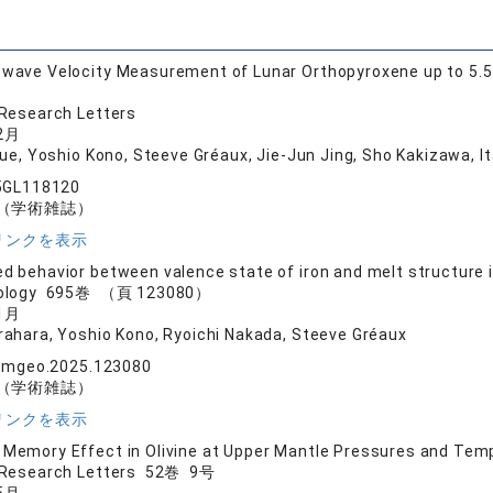
‐wave Velocity Measurement of Lunar Orthopyroxene up to 5.5 G
e
Research Letters
2月
ue, Yoshio Kono, Steeve Gréaux, Jie‐Jun Jing, Sho Kakizawa, Ita
5GL118120
（学術雑誌）
リンクを表示
ed behavior between valence state of iron and melt structure 
eology 695巻 （頁 123080）
1月
ahara, Yoshio Kono, Ryoichi Nakada, Steeve Gréaux
hemgeo.2025.123080
（学術雑誌）
リンクを表示
 Memory Effect in Olivine at Upper Mantle Pressures and Tem
 Research Letters 52巻 9号