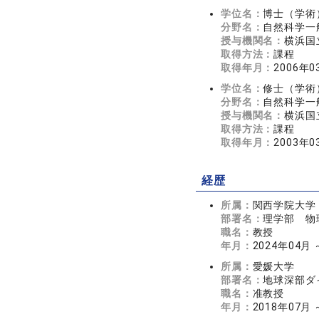
学位名：
博士（学術
分野名：
自然科学一般
授与機関名：
横浜国
取得方法：
課程
取得年月：
2006年0
学位名：
修士（学術
分野名：
自然科学一般
授与機関名：
横浜国
取得方法：
課程
取得年月：
2003年0
経歴
所属：
関西学院大学
部署名：
理学部 物
職名：
教授
年月：
2024年04月
所属：
愛媛大学
部署名：
地球深部ダ
職名：
准教授
年月：
2018年07月 