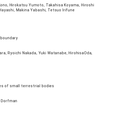
 Kono, Hirokatsu Yumoto, Takahisa Koyama, Hiroshi
 Hayashi, Makina Yabashi, Tetsuo Irifune
e boundary
ara, Ryoichi Nakada, Yuki Watanabe, HirohisaOda,
s of small terrestrial bodies
）
M. Dorfman