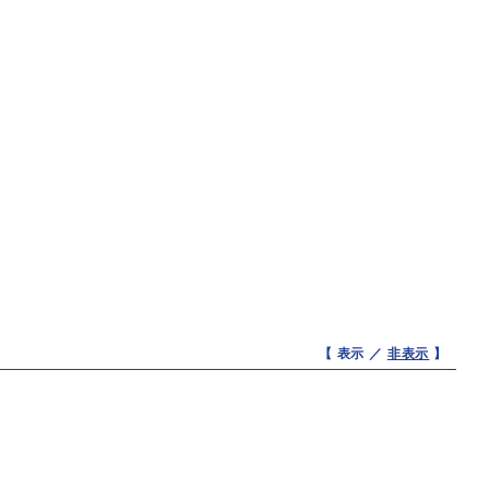
【 表示 ／
非表示
】