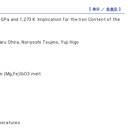
【 表示 ／
非表示
】
Pa and 1,273 K: Implication for the Iron Content of the
ru Ohira, Noriyoshi Tsujino, Yuji Higo
in (Mg,Fe)SiO3 melt
peratures