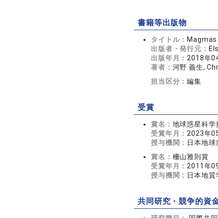
書籍等出版物
タイトル：
Magmas U
出版者・発行元：
El
出版年月：
2018年0
著者：
河野 義生, Chry
担当区分：
編集
受賞
賞名：
地球惑星科学
受賞年月：
2023年0
授与機関：
日本地球
賞名：
柵山雅則賞
受賞年月：
2011年0
授与機関：
日本地質
共同研究・競争的資