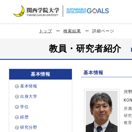
トップ
検索結果
詳細ページ
教員・研究者紹介
基本情報
基本情報
基本情報
河
出身大学
KON
学位
所属
研究
経歴
教育
研究分野