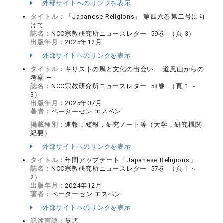
外部サイトへのリンクを表示
タイトル：
『Japanese Religions』 第四六巻第二号に向
けて
誌名：
NCC宗教研究所ニュースレター 59巻 （頁 3）
出版年月：
2025年12月
外部サイトへのリンクを表示
タイトル：
キリストの風と文化の出会い ― 道風山からの
考察 ―
誌名：
NCC宗教研究所ニュースレター 58巻 （頁 1 ～
3）
出版年月：
2025年07月
著者：
ペーターセン エスベン
掲載種別：
速報，短報，研究ノート等（大学，研究機関
紀要）
外部サイトへのリンクを表示
タイトル：
年間アップデート「Japanese Religions」
誌名：
NCC宗教研究所ニュースレター 57巻 （頁 1 ～
2）
出版年月：
2024年12月
著者：
ペーターセン エスベン
外部サイトへのリンクを表示
記述言語：
英語