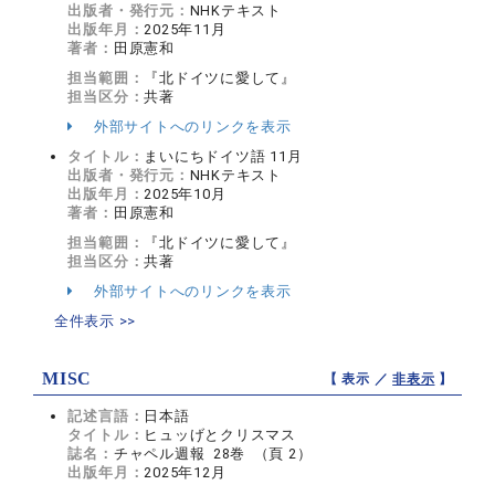
出版者・発行元：
NHKテキスト
出版年月：
2025年11月
著者：
田原憲和
担当範囲：
『北ドイツに愛して』
担当区分：
共著
外部サイトへのリンクを表示
タイトル：
まいにちドイツ語 11月
出版者・発行元：
NHKテキスト
出版年月：
2025年10月
著者：
田原憲和
担当範囲：
『北ドイツに愛して』
担当区分：
共著
外部サイトへのリンクを表示
全件表示 >>
MISC
【 表示 ／
非表示
】
記述言語：
日本語
タイトル：
ヒュッげとクリスマス
誌名：
チャペル週報 28巻 （頁 2）
出版年月：
2025年12月