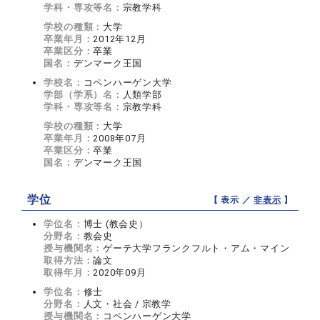
学科・専攻等名：
宗教学科
学校の種類：
大学
卒業年月：
2012年12月
卒業区分：
卒業
国名：
デンマーク王国
学校名：
コペンハーゲン大学
学部（学系）名：
人類学部
学科・専攻等名：
宗教学科
学校の種類：
大学
卒業年月：
2008年07月
卒業区分：
卒業
国名：
デンマーク王国
学位
【 表示 ／
非表示
】
学位名：
博士 (教会史）
分野名：
教会史
授与機関名：
ゲーテ大学フランクフルト・アム・マイン
取得方法：
論文
取得年月：
2020年09月
学位名：
修士
分野名：
人文・社会 / 宗教学
授与機関名：
コペンハーゲン大学