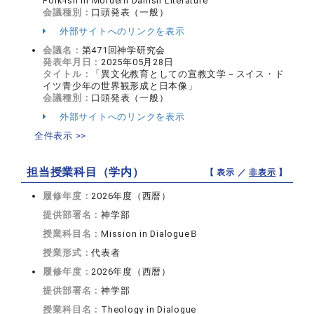
Folk-ish in Mordern Danish Literature
会議種別：
口頭発表（一般）
外部サイトへのリンクを表示
会議名：
第471回神学研究会
発表年月日：
2025年05月28日
タイトル：
「異文化教育としての宣教文学－スイス・ド
イツ青少年の世界観形成と日本像」
会議種別：
口頭発表（一般）
外部サイトへのリンクを表示
全件表示 >>
担当授業科目（学内）
【 表示 ／
非表示
】
履修年度：
2026年度（西暦）
提供部署名：
神学部
授業科目名：
Mission in DialogueＢ
授業形式：
代表者
履修年度：
2026年度（西暦）
提供部署名：
神学部
授業科目名：
Theology in Dialogue