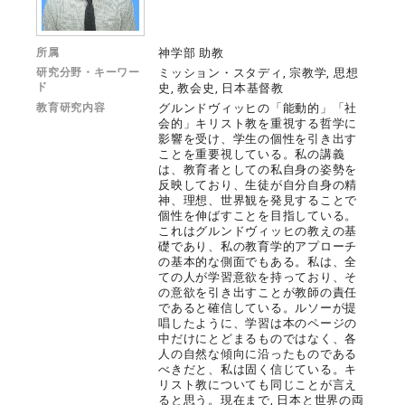
所属
神学部 助教
研究分野・キーワー
ミッション・スタディ, 宗教学, 思想
ド
史, 教会史, 日本基督教
教育研究内容
グルンドヴィッヒの「能動的」「社
会的」キリスト教を重視する哲学に
影響を受け、学生の個性を引き出す
ことを重要視している。私の講義
は、教育者としての私自身の姿勢を
反映しており、生徒が自分自身の精
神、理想、世界観を発見することで
個性を伸ばすことを目指している。
これはグルンドヴィッヒの教えの基
礎であり、私の教育学的アプローチ
の基本的な側面でもある。私は、全
ての人が学習意欲を持っており、そ
の意欲を引き出すことが教師の責任
であると確信している。ルソーが提
唱したように、学習は本のページの
中だけにとどまるものではなく、各
人の自然な傾向に沿ったものである
べきだと、私は固く信じている。キ
リスト教についても同じことが言え
ると思う。現在まで, 日本と世界の両