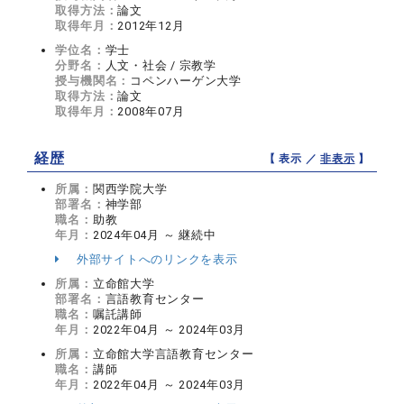
取得方法：
論文
取得年月：
2012年12月
学位名：
学士
分野名：
人文・社会 / 宗教学
授与機関名：
コペンハーゲン大学
取得方法：
論文
取得年月：
2008年07月
経歴
【 表示 ／
非表示
】
所属：
関西学院大学
部署名：
神学部
職名：
助教
年月：
2024年04月 ～ 継続中
外部サイトへのリンクを表示
所属：
立命館大学
部署名：
言語教育センター
職名：
嘱託講師
年月：
2022年04月 ～ 2024年03月
所属：
立命館大学言語教育センター
職名：
講師
年月：
2022年04月 ～ 2024年03月