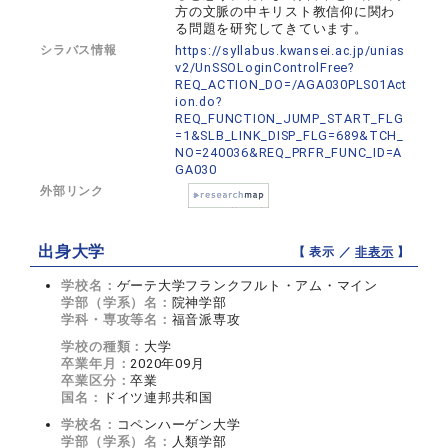
方の文脈の中キリスト教信仰に関わ
る問題を研究してきています。
シラバス情報
https://syllabus.kwansei.ac.jp/unias
v2/UnSSOLoginControlFree?
REQ_ACTION_DO=/AGA030PLS01Act
ion.do?
REQ_FUNCTION_JUMP_START_FLG
=1&SLB_LINK_DISP_FLG=689&TCH_
NO=240036&REQ_PRFR_FUNC_ID=A
GA030
外部リンク
出身大学
【 表示 ／
非表示
】
学校名：
ゲーテ大学フランクフルト・アム・マイン
学部（学系）名：
院神学部
学科・専攻等名：
福音派専攻
学校の種類：
大学
卒業年月：
2020年09月
卒業区分：
卒業
国名：
ドイツ連邦共和国
学校名：
コペンハーゲン大学
学部（学系）名：
人類学部