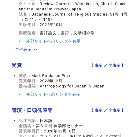
タイトル：
Review: Garrett L. Washington, Church Space
and the Capital in Pre-war Japan
誌名：
Japanese Journal of Religious Studies 51巻 1号
（頁 115 ～ 118）
出版年月：
2024年10月
掲載種別：
書評論文，書評，文献紹介等
外部サイトへのリンクを表示
全件表示 >>
受賞
【 表示 ／
非表示
】
賞名：
Mark Bookman Prize
受賞年月：
2023年12月
授与機関：
Anthropology for Japan in Japan
外部サイトへのリンクを表示
講演・口頭発表等
【 表示 ／
非表示
】
記述言語：
日本語
会議名：
第６０回 神学部セミナー
発表年月日：
2026年02月16日
タイトル：
コメンタリー：キリスト教徒と AI との対話