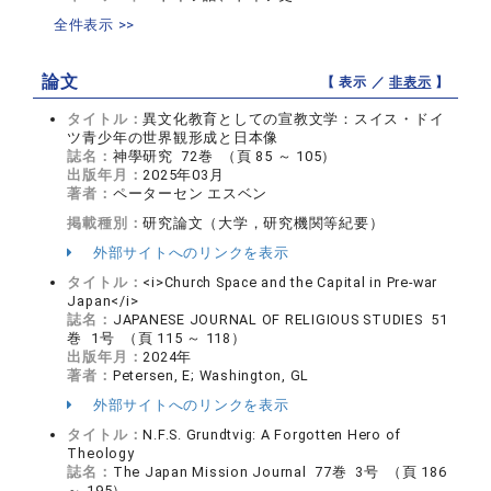
全件表示 >>
論文
【 表示 ／
非表示
】
タイトル：
異文化教育としての宣教文学：スイス・ドイ
ツ青少年の世界観形成と日本像
誌名：
神學研究 72巻 （頁 85 ～ 105）
出版年月：
2025年03月
著者：
ペーターセン エスベン
掲載種別：
研究論文（大学，研究機関等紀要）
外部サイトへのリンクを表示
タイトル：
<i>Church Space and the Capital in Pre-war
Japan</i>
誌名：
JAPANESE JOURNAL OF RELIGIOUS STUDIES 51
巻 1号 （頁 115 ～ 118）
出版年月：
2024年
著者：
Petersen, E; Washington, GL
外部サイトへのリンクを表示
タイトル：
N.F.S. Grundtvig: A Forgotten Hero of
Theology
誌名：
The Japan Mission Journal 77巻 3号 （頁 186
～ 195）