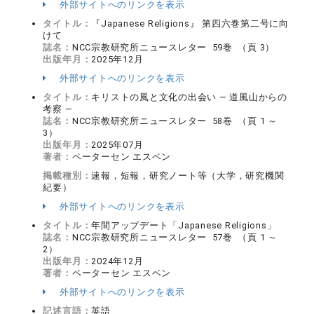
外部サイトへのリンクを表示
タイトル：
『Japanese Religions』 第四六巻第二号に向
けて
誌名：
NCC宗教研究所ニュースレター 59巻 （頁 3）
出版年月：
2025年12月
外部サイトへのリンクを表示
タイトル：
キリストの風と文化の出会い ― 道風山からの
考察 ―
誌名：
NCC宗教研究所ニュースレター 58巻 （頁 1 ～
3）
出版年月：
2025年07月
著者：
ペーターセン エスベン
掲載種別：
速報，短報，研究ノート等（大学，研究機関
紀要）
外部サイトへのリンクを表示
タイトル：
年間アップデート「Japanese Religions」
誌名：
NCC宗教研究所ニュースレター 57巻 （頁 1 ～
2）
出版年月：
2024年12月
著者：
ペーターセン エスベン
外部サイトへのリンクを表示
記述言語：
英語