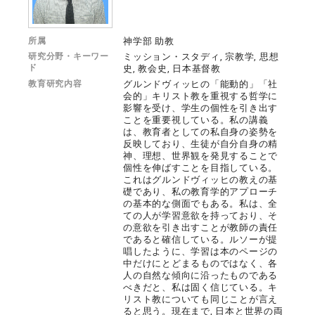
所属
神学部 助教
研究分野・キーワー
ミッション・スタディ, 宗教学, 思想
ド
史, 教会史, 日本基督教
教育研究内容
グルンドヴィッヒの「能動的」「社
会的」キリスト教を重視する哲学に
影響を受け、学生の個性を引き出す
ことを重要視している。私の講義
は、教育者としての私自身の姿勢を
反映しており、生徒が自分自身の精
神、理想、世界観を発見することで
個性を伸ばすことを目指している。
これはグルンドヴィッヒの教えの基
礎であり、私の教育学的アプローチ
の基本的な側面でもある。私は、全
ての人が学習意欲を持っており、そ
の意欲を引き出すことが教師の責任
であると確信している。ルソーが提
唱したように、学習は本のページの
中だけにとどまるものではなく、各
人の自然な傾向に沿ったものである
べきだと、私は固く信じている。キ
リスト教についても同じことが言え
ると思う。現在まで, 日本と世界の両