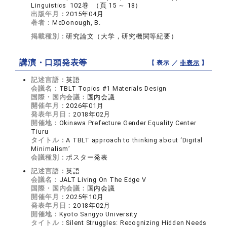
Linguistics 102巻 （頁 15 ～ 18）
出版年月：
2015年04月
著者：
McDonough, B.
掲載種別：
研究論文（大学，研究機関等紀要）
講演・口頭発表等
【 表示 ／
非表示
】
記述言語：
英語
会議名：
TBLT Topics #1 Materials Design
国際・国内会議：
国内会議
開催年月：
2026年01月
発表年月日：
2018年02月
開催地：
Okinawa Prefecture Gender Equality Center
Tiuru
タイトル：
A TBLT approach to thinking about ‘Digital
Minimalism’
会議種別：
ポスター発表
記述言語：
英語
会議名：
JALT Living On The Edge V
国際・国内会議：
国内会議
開催年月：
2025年10月
発表年月日：
2018年02月
開催地：
Kyoto Sangyo University
タイトル：
Silent Struggles: Recognizing Hidden Needs