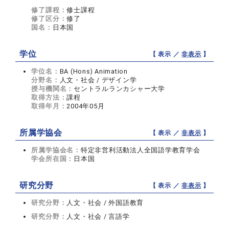
修了課程：
修士課程
修了区分：
修了
国名：
日本国
学位
【 表示 ／
非表示
】
学位名：
BA (Hons) Animation
分野名：
人文・社会 / デザイン学
授与機関名：
セントラルランカシャー大学
取得方法：
課程
取得年月：
2004年05月
所属学協会
【 表示 ／
非表示
】
所属学協会名：
特定非営利活動法人全国語学教育学会
学会所在国：
日本国
研究分野
【 表示 ／
非表示
】
研究分野：
人文・社会 / 外国語教育
研究分野：
人文・社会 / 言語学