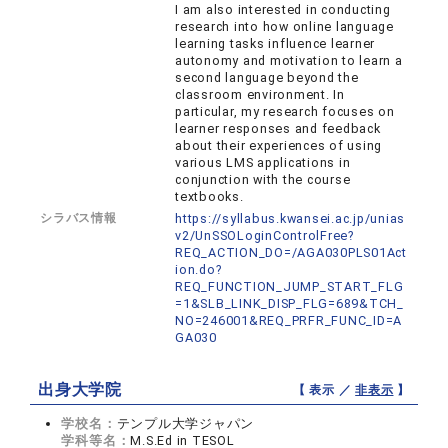
I am also interested in conducting
research into how online language
learning tasks influence learner
autonomy and motivation to learn a
second language beyond the
classroom environment. In
particular, my research focuses on
learner responses and feedback
about their experiences of using
various LMS applications in
conjunction with the course
textbooks.
シラバス情報
https://syllabus.kwansei.ac.jp/unias
v2/UnSSOLoginControlFree?
REQ_ACTION_DO=/AGA030PLS01Act
ion.do?
REQ_FUNCTION_JUMP_START_FLG
=1&SLB_LINK_DISP_FLG=689&TCH_
NO=246001&REQ_PRFR_FUNC_ID=A
GA030
出身大学院
【 表示 ／
非表示
】
学校名：
テンプル大学ジャパン
学科等名：
M.S.Ed in TESOL