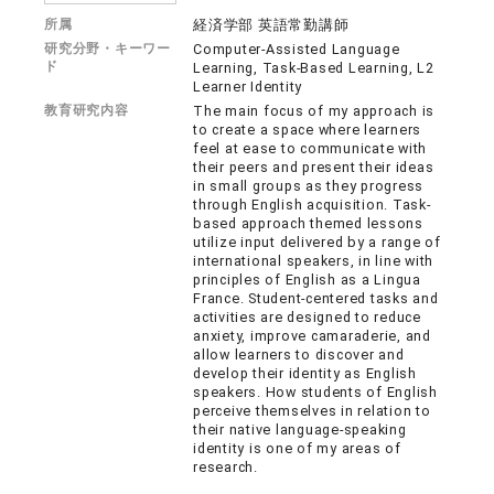
所属
経済学部 英語常勤講師
研究分野・キーワー
Computer-Assisted Language
ド
Learning, Task-Based Learning, L2
Learner Identity
教育研究内容
The main focus of my approach is
to create a space where learners
feel at ease to communicate with
their peers and present their ideas
in small groups as they progress
through English acquisition. Task-
based approach themed lessons
utilize input delivered by a range of
international speakers, in line with
principles of English as a Lingua
France. Student-centered tasks and
activities are designed to reduce
anxiety, improve camaraderie, and
allow learners to discover and
develop their identity as English
speakers. How students of English
perceive themselves in relation to
their native language-speaking
identity is one of my areas of
research.