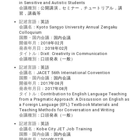
in Sensitive and Autistic Students
会議種別：
公開講演，セミナー，チュートリアル，講
習，講義等
記述言語：
英語
会議名：
Kyoto Sangyo University Annual Zengaku
Colloquium
国際・国内会議：
国内会議
開催年月：
2018年02月
発表年月日：
2018年02月
タイトル：
Dixit: Creativity in Communication
会議種別：
口頭発表（一般）
記述言語：
英語
会議名：
JACET 56th International Convention
国際・国内会議：
国内会議
開催年月：
2017年08月
発表年月日：
2017年08月
タイトル：
Contribution to English Language Teaching
from a Pragmatic Approach: A Discussion on English as
a Foreign Language (EFL) Textbook Materials and
Teaching Methods for Conversation and Writing
会議種別：
口頭発表（一般）
記述言語：
英語
会議名：
Kobe City JET Job Training
国際・国内会議：
国内会議
開催年月：
2010年07月