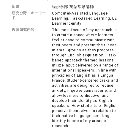
所属
経済学部 英語常勤講師
研究分野・キーワー
Computer-Assisted Language
ド
Learning, Task-Based Learning, L2
Learner Identity
教育研究内容
The main focus of my approach is
to create a space where learners
feel at ease to communicate with
their peers and present their ideas
in small groups as they progress
through English acquisition. Task-
based approach themed lessons
utilize input delivered by a range of
international speakers, in line with
principles of English as a Lingua
France. Student-centered tasks and
activities are designed to reduce
anxiety, improve camaraderie, and
allow learners to discover and
develop their identity as English
speakers. How students of English
perceive themselves in relation to
their native language-speaking
identity is one of my areas of
research.