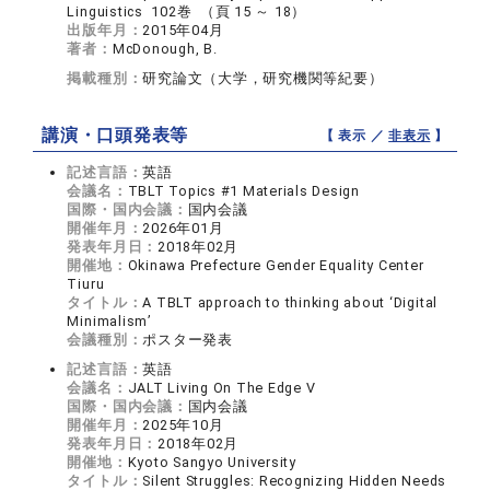
Linguistics 102巻 （頁 15 ～ 18）
出版年月：
2015年04月
著者：
McDonough, B.
掲載種別：
研究論文（大学，研究機関等紀要）
講演・口頭発表等
【 表示 ／
非表示
】
記述言語：
英語
会議名：
TBLT Topics #1 Materials Design
国際・国内会議：
国内会議
開催年月：
2026年01月
発表年月日：
2018年02月
開催地：
Okinawa Prefecture Gender Equality Center
Tiuru
タイトル：
A TBLT approach to thinking about ‘Digital
Minimalism’
会議種別：
ポスター発表
記述言語：
英語
会議名：
JALT Living On The Edge V
国際・国内会議：
国内会議
開催年月：
2025年10月
発表年月日：
2018年02月
開催地：
Kyoto Sangyo University
タイトル：
Silent Struggles: Recognizing Hidden Needs