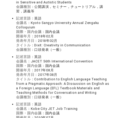
in Sensitive and Autistic Students
会議種別：
公開講演，セミナー，チュートリアル，講
習，講義等
記述言語：
英語
会議名：
Kyoto Sangyo University Annual Zengaku
Colloquium
国際・国内会議：
国内会議
開催年月：
2018年02月
発表年月日：
2018年02月
タイトル：
Dixit: Creativity in Communication
会議種別：
口頭発表（一般）
記述言語：
英語
会議名：
JACET 56th International Convention
国際・国内会議：
国内会議
開催年月：
2017年08月
発表年月日：
2017年08月
タイトル：
Contribution to English Language Teaching
from a Pragmatic Approach: A Discussion on English as
a Foreign Language (EFL) Textbook Materials and
Teaching Methods for Conversation and Writing
会議種別：
口頭発表（一般）
記述言語：
英語
会議名：
Kobe City JET Job Training
国際・国内会議：
国内会議
開催年月：
2010年07月