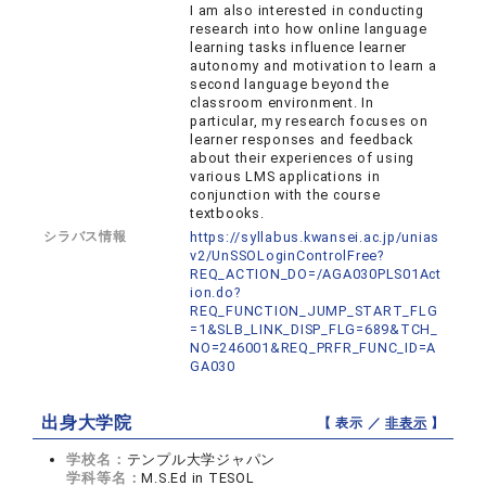
I am also interested in conducting
research into how online language
learning tasks influence learner
autonomy and motivation to learn a
second language beyond the
classroom environment. In
particular, my research focuses on
learner responses and feedback
about their experiences of using
various LMS applications in
conjunction with the course
textbooks.
シラバス情報
https://syllabus.kwansei.ac.jp/unias
v2/UnSSOLoginControlFree?
REQ_ACTION_DO=/AGA030PLS01Act
ion.do?
REQ_FUNCTION_JUMP_START_FLG
=1&SLB_LINK_DISP_FLG=689&TCH_
NO=246001&REQ_PRFR_FUNC_ID=A
GA030
出身大学院
【 表示 ／
非表示
】
学校名：
テンプル大学ジャパン
学科等名：
M.S.Ed in TESOL