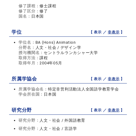
修了課程：
修士課程
修了区分：
修了
国名：
日本国
学位
【 表示 ／
非表示
】
学位名：
BA (Hons) Animation
分野名：
人文・社会 / デザイン学
授与機関名：
セントラルランカシャー大学
取得方法：
課程
取得年月：
2004年05月
所属学協会
【 表示 ／
非表示
】
所属学協会名：
特定非営利活動法人全国語学教育学会
学会所在国：
日本国
研究分野
【 表示 ／
非表示
】
研究分野：
人文・社会 / 外国語教育
研究分野：
人文・社会 / 言語学