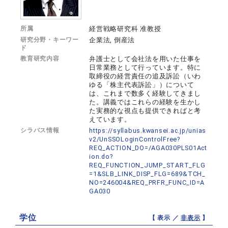
所属
経営戦略研究科 准教授
研究分野・キーワー
企業法, 倒産法
ド
教育研究内容
弁護士として会社法を用いた仕事を
日常業務として行っています。特に
取締役の経営責任の追及訴訟（いわ
ゆる「株主代表訴訟」）について
は、これまで数多く経験してきまし
た。講義ではこれらの経験を生かし
た実務的な視点も提供できればと考
えています。
シラバス情報
https://syllabus.kwansei.ac.jp/unias
v2/UnSSOLoginControlFree?
REQ_ACTION_DO=/AGA030PLS01Act
ion.do?
REQ_FUNCTION_JUMP_START_FLG
=1&SLB_LINK_DISP_FLG=689&TCH_
NO=246004&REQ_PRFR_FUNC_ID=A
GA030
学位
【 表示 ／
非表示
】