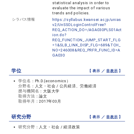
statistical analysis in order to
evaluate the impact of various
trends and policies.
シラバス情報
https://syllabus.kwansei.ac.jp/unias
v2/UnSSOLoginControlFree?
REQ_ACTION_DO=/AGA030PLS01Act
ion.do?
REQ_FUNCTION_JUMP_START_FLG
=1&SLB_LINK_DISP_FLG=689&TCH_
NO=246008&REQ_PRFR_FUNC_ID=A
GA030
学位
【 表示 ／
非表示
】
学位名：
Ph.D.(economics）
分野名：
人文・社会 / 公共経済、労働経済
授与機関名：
大阪大学
取得方法：
論文
取得年月：
2017年03月
研究分野
【 表示 ／
非表示
】
研究分野：
人文・社会 / 経済政策