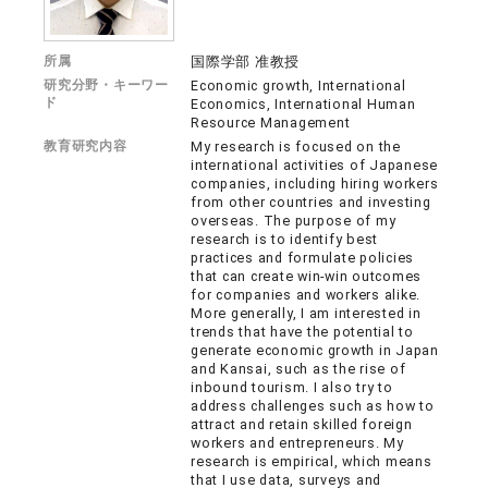
所属
国際学部 准教授
研究分野・キーワー
Economic growth, International
ド
Economics, International Human
Resource Management
教育研究内容
My research is focused on the
international activities of Japanese
companies, including hiring workers
from other countries and investing
overseas. The purpose of my
research is to identify best
practices and formulate policies
that can create win-win outcomes
for companies and workers alike.
More generally, I am interested in
trends that have the potential to
generate economic growth in Japan
and Kansai, such as the rise of
inbound tourism. I also try to
address challenges such as how to
attract and retain skilled foreign
workers and entrepreneurs. My
research is empirical, which means
that I use data, surveys and