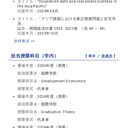
タイトル：
“Household debt and real estate bubbles in
the Asia-Pacific”
出版年月：
2024年04月
タイトル：
「アジア諸国における家計債務問題と住宅市
況」
誌名：
関西経済白書 2023 2023巻 （頁 48 ～ 58）
出版年月：
2023年10月
全件表示 >>
担当授業科目（学内）
【 表示 ／
非表示
】
履修年度：
2026年度（西暦）
提供部署名：
国際学部
授業科目名：
Development Economics
授業形式：
代表者
履修年度：
2026年度（西暦）
提供部署名：
国際学部
授業科目名：
Graduation Thesis
授業形式：
代表者
履修年度：
2026年度（西暦）