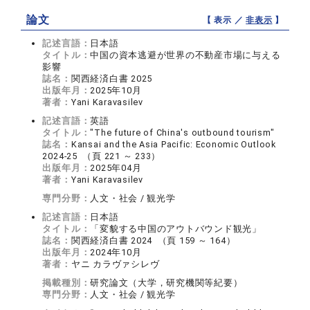
論文
【 表示 ／
非表示
】
記述言語：
日本語
タイトル：
中国の資本逃避が世界の不動産市場に与える
影響
誌名：
関西経済白書 2025
出版年月：
2025年10月
著者：
Yani Karavasilev
記述言語：
英語
タイトル：
"The future of China's outbound tourism"
誌名：
Kansai and the Asia Pacific: Economic Outlook
2024-25 （頁 221 ～ 233）
出版年月：
2025年04月
著者：
Yani Karavasilev
専門分野：
人文・社会 / 観光学
記述言語：
日本語
タイトル：
「変貌する中国のアウトバウンド観光」
誌名：
関西経済白書 2024 （頁 159 ～ 164）
出版年月：
2024年10月
著者：
ヤニ カラヴァシレヴ
掲載種別：
研究論文（大学，研究機関等紀要）
専門分野：
人文・社会 / 観光学