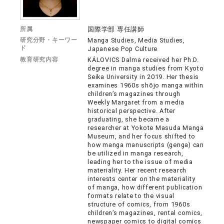
所属
国際学部 専任講師
研究分野・キーワー
Manga Studies, Media Studies,
ド
Japanese Pop Culture
教育研究内容
KÁLOVICS Dalma received her Ph.D.
degree in manga studies from Kyoto
Seika University in 2019. Her thesis
examines 1960s shōjo manga within
children’s magazines through
Weekly Margaret from a media
historical perspective. After
graduating, she became a
researcher at Yokote Masuda Manga
Museum, and her focus shifted to
how manga manuscripts (genga) can
be utilized in manga research,
leading her to the issue of media
materiality. Her recent research
interests center on the materiality
of manga, how different publication
formats relate to the visual
structure of comics, from 1960s
children’s magazines, rental comics,
newspaper comics to digital comics