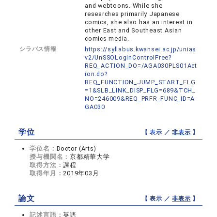
and webtoons. While she
researches primarily Japanese
comics, she also has an interest in
other East and Southeast Asian
comics media.
シラバス情報
https://syllabus.kwansei.ac.jp/unias
v2/UnSSOLoginControlFree?
REQ_ACTION_DO=/AGA030PLS01Act
ion.do?
REQ_FUNCTION_JUMP_START_FLG
=1&SLB_LINK_DISP_FLG=689&TCH_
NO=246009&REQ_PRFR_FUNC_ID=A
GA030
学位
【 表示 ／
非表示
】
学位名：
Doctor (Arts)
授与機関名：
京都精華大学
取得方法：
課程
取得年月：
2019年03月
論文
【 表示 ／
非表示
】
記述言語：
英語