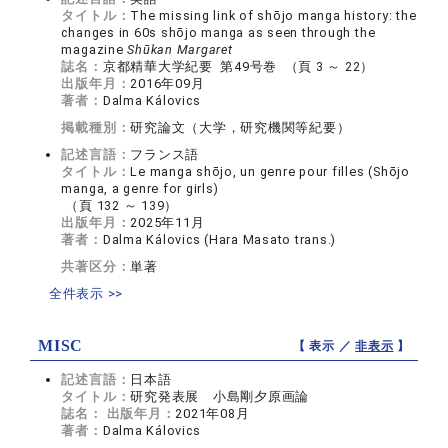
タイトル：
The missing link of shōjo manga history: the
changes in 60s shōjo manga as seen through the
magazine
Shūkan Margaret
誌名：
京都精華大学紀要 第49号巻 （頁 3 ～ 22）
出版年月：
2016年09月
著者：
Dalma Kálovics
掲載種別：
研究論文（大学，研究機関等紀要）
記述言語：
フランス語
タイトル：
Le manga shōjo, un genre pour filles (Shōjo
manga, a genre for girls)
（頁 132 ～ 139）
出版年月：
2025年11月
著者：
Dalma Kálovics (Hara Masato trans.)
共著区分：
単著
全件表示 >>
MISC
【 表示 ／
非表示
】
記述言語：
日本語
タイトル：
研究発表展 小島剛夕原画論
誌名：
出版年月：
2021年08月
著者：
Dalma Kálovics