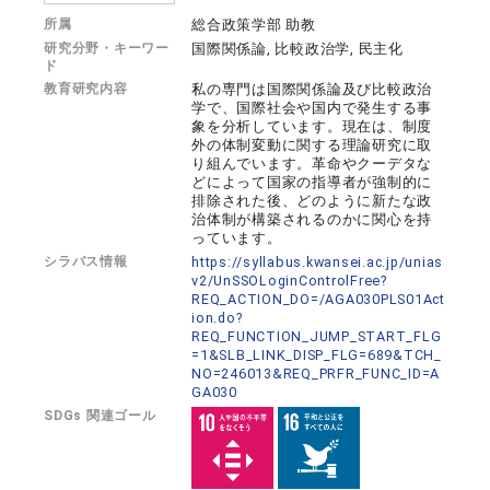
所属
総合政策学部 助教
研究分野・キーワー
国際関係論, 比較政治学, 民主化
ド
教育研究内容
私の専門は国際関係論及び比較政治
学で、国際社会や国内で発生する事
象を分析しています。現在は、制度
外の体制変動に関する理論研究に取
り組んでいます。革命やクーデタな
どによって国家の指導者が強制的に
排除された後、どのように新たな政
治体制が構築されるのかに関心を持
っています。
シラバス情報
https://syllabus.kwansei.ac.jp/unias
v2/UnSSOLoginControlFree?
REQ_ACTION_DO=/AGA030PLS01Act
ion.do?
REQ_FUNCTION_JUMP_START_FLG
=1&SLB_LINK_DISP_FLG=689&TCH_
NO=246013&REQ_PRFR_FUNC_ID=A
GA030
SDGs 関連ゴール