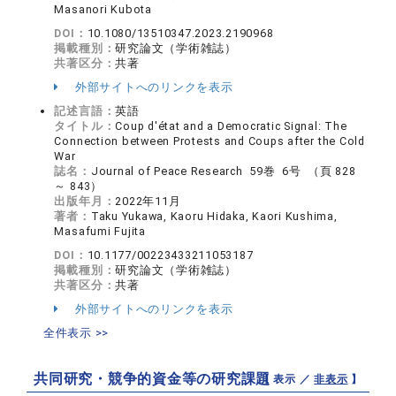
Masanori Kubota
DOI：
10.1080/13510347.2023.2190968
掲載種別：
研究論文（学術雑誌）
共著区分：
共著
外部サイトへのリンクを表示
記述言語：
英語
タイトル：
Coup d'état and a Democratic Signal: The
Connection between Protests and Coups after the Cold
War
誌名：
Journal of Peace Research 59巻 6号 （頁 828
～ 843）
出版年月：
2022年11月
著者：
Taku Yukawa, Kaoru Hidaka, Kaori Kushima,
Masafumi Fujita
DOI：
10.1177/00223433211053187
掲載種別：
研究論文（学術雑誌）
共著区分：
共著
外部サイトへのリンクを表示
全件表示 >>
共同研究・競争的資金等の研究課題
【 表示 ／
非表示
】