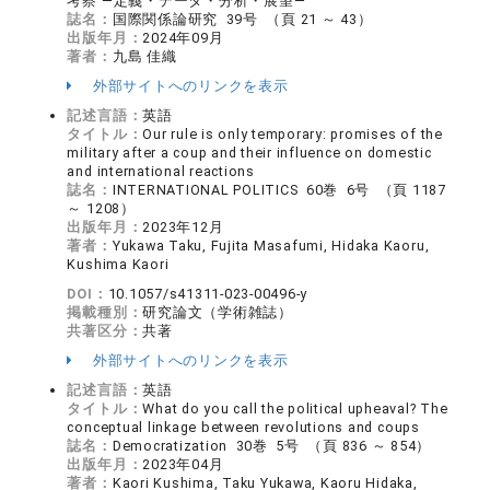
考察 ―定義・データ・分析・展望―
誌名：
国際関係論研究 39号 （頁 21 ～ 43）
出版年月：
2024年09月
著者：
九島 佳織
外部サイトへのリンクを表示
記述言語：
英語
タイトル：
Our rule is only temporary: promises of the
military after a coup and their influence on domestic
and international reactions
誌名：
INTERNATIONAL POLITICS 60巻 6号 （頁 1187
～ 1208）
出版年月：
2023年12月
著者：
Yukawa Taku, Fujita Masafumi, Hidaka Kaoru,
Kushima Kaori
DOI：
10.1057/s41311-023-00496-y
掲載種別：
研究論文（学術雑誌）
共著区分：
共著
外部サイトへのリンクを表示
記述言語：
英語
タイトル：
What do you call the political upheaval? The
conceptual linkage between revolutions and coups
誌名：
Democratization 30巻 5号 （頁 836 ～ 854）
出版年月：
2023年04月
著者：
Kaori Kushima, Taku Yukawa, Kaoru Hidaka,