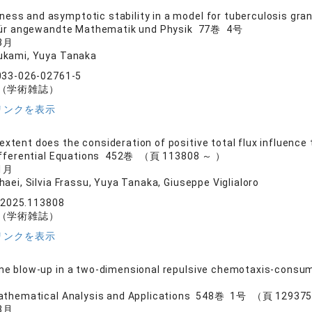
ess and asymptotic stability in a model for tuberculosis gr
 für angewandte Mathematik und Physik 77巻 4号
3月
ukami, Yuya Tanaka
033-026-02761-5
（学術雑誌）
リンクを表示
extent does the consideration of positive total flux influenc
Differential Equations 452巻 （頁 113808 ～ ）
1月
aei, Silvia Frassu, Yuya Tanaka, Giuseppe Viglialoro
e.2025.113808
（学術雑誌）
リンクを表示
ime blow-up in a two-dimensional repulsive chemotaxis-consu
Mathematical Analysis and Applications 548巻 1号 （頁 12937
8月