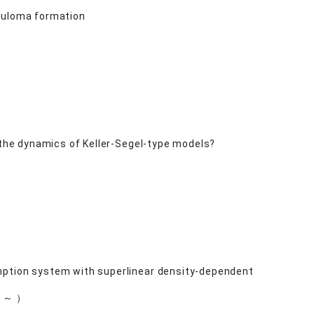
anuloma formation
e the dynamics of Keller-Segel-type models?
mption system with superlinear density-dependent
5 ～ ）