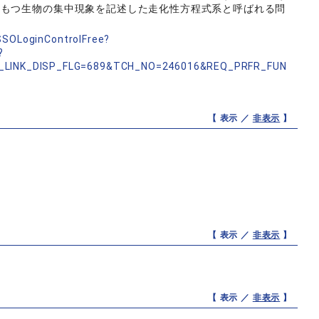
をもつ生物の集中現象を記述した走化性方程式系と呼ばれる問
nSSOLoginControlFree?
?
_LINK_DISP_FLG=689&TCH_NO=246016&REQ_PRFR_FUN
【 表示 ／
非表示
】
【 表示 ／
非表示
】
【 表示 ／
非表示
】