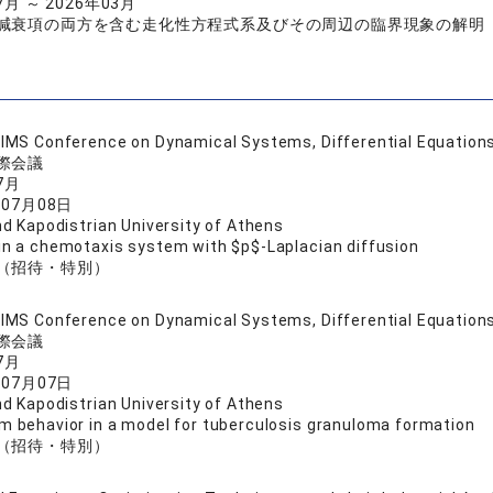
7月 ～ 2026年03月
減衰項の両方を含む走化性方程式系及びその周辺の臨界現象の解明
IMS Conference on Dynamical Systems, Differential Equations
際会議
7月
年07月08日
nd Kapodistrian University of Athens
in a chemotaxis system with $p$-Laplacian diffusion
（招待・特別）
IMS Conference on Dynamical Systems, Differential Equations
際会議
7月
年07月07日
nd Kapodistrian University of Athens
m behavior in a model for tuberculosis granuloma formation
（招待・特別）