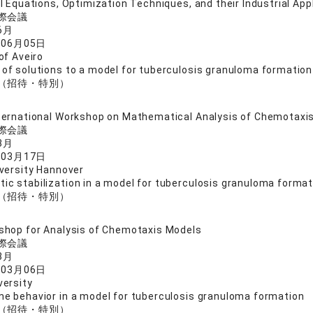
al Equations, Optimization Techniques, and their Industrial App
際会議
6月
年06月05日
of Aveiro
 of solutions to a model for tuberculosis granuloma formation
（招待・特別）
ternational Workshop on Mathematical Analysis of Chemotaxi
際会議
3月
年03月17日
iversity Hannover
ic stabilization in a model for tuberculosis granuloma format
（招待・特別）
shop for Analysis of Chemotaxis Models
際会議
3月
年03月06日
versity
me behavior in a model for tuberculosis granuloma formation
（招待・特別）