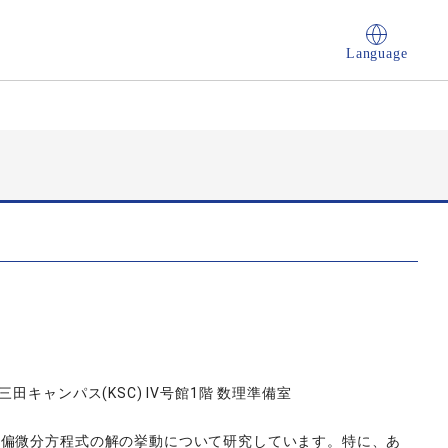
Language
キャンパス(KSC) IV号館1階 数理準備室
た偏微分方程式の解の挙動について研究しています。特に、あ