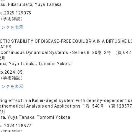
su, Hikaru Sato, Yuya Tanaka
aa.2025.129375
（学術雑誌）
リンクを表示
TIC STABILITY OF DISEASE-FREE EQUILIBRIA IN A DIFFUSIVE 
RATES
d Continuous Dynamical Systems - Series B 30巻 2号 （頁 64
2月
ama, Yuya Tanaka, Tomomi Yokota
sb.2024105
（学術雑誌）
リンクを表示
ing effect in a Keller-Segel system with density-dependent sens
Mathematical Analysis and Applications 1巻 540号 （頁 12857
2月
ra, Yuya Tanaka, Tomomi Yokota
aa.2024.128577
（学術雑誌）