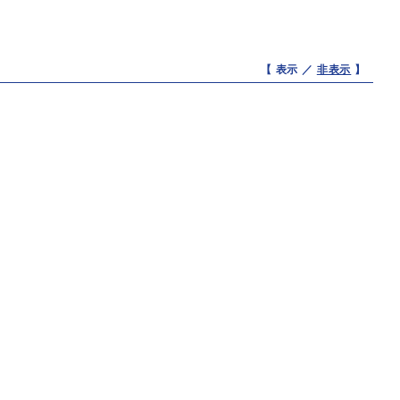
【 表示 ／
非表示
】