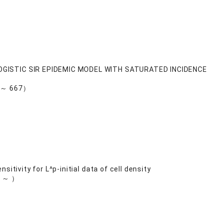
LOGISTIC SIR EPIDEMIC MODEL WITH SATURATED INCIDENCE
2 ～ 667）
itivity for L^p-initial data of cell density
7 ～ ）