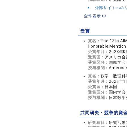
外部サイトへの
全件表示 >>
受賞
賞名：
The 13th AIM
Honorable Mention
受賞年月：
2023年0
受賞国：
アメリカ合
受賞区分：
国際学会
授与機関：
American
賞名：
数学・数理科
受賞年月：
2021年1
受賞国：
日本国
受賞区分：
国内学会
授与機関：
日本数学
共同研究・競争的資
研究種目：
研究活動