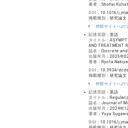
著者：
Shohei Kohat
DOI：
10.1016/j.jm
掲載種別：
研究論文
外部サイトへの
記述言語：
英語
タイトル：
ASYMPTO
AND TREATMENT 
誌名：
Discrete an
出版年月：
2025年0
著者：
Ryota Nakiy
DOI：
10.3934/dcd
掲載種別：
研究論文
外部サイトへの
記述言語：
英語
タイトル：
Regulariz
誌名：
Journal of 
出版年月：
2024年1
著者：
Yuya Sugawa
DOI：
10.1016/j.jm
掲載種別：
研究論文