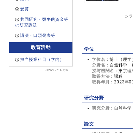
受賞
シラ
共同研究・競争的資金等
の研究課題
講演・口頭発表等
教育活動
学位
担当授業科目（学内）
学位名：
博士（理学
分野名：
自然科学一般
2026/07/16 更新
授与機関名：
東京理
取得方法：
課程
取得年月：
2023年0
研究分野
研究分野：
自然科学一
論文