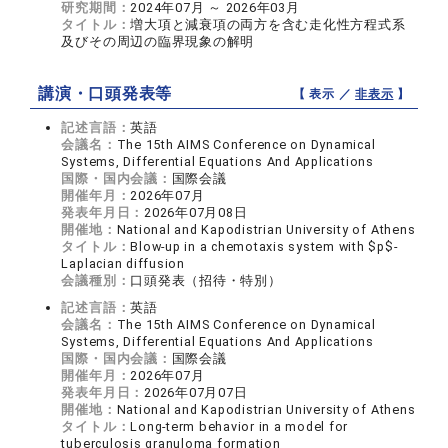
研究期間：
2024年07月 ～ 2026年03月
タイトル：
増大項と減衰項の両方を含む走化性方程式系
及びその周辺の臨界現象の解明
講演・口頭発表等
【 表示 ／
非表示
】
記述言語：
英語
会議名：
The 15th AIMS Conference on Dynamical
Systems, Differential Equations And Applications
国際・国内会議：
国際会議
開催年月：
2026年07月
発表年月日：
2026年07月08日
開催地：
National and Kapodistrian University of Athens
タイトル：
Blow-up in a chemotaxis system with $p$-
Laplacian diffusion
会議種別：
口頭発表（招待・特別）
記述言語：
英語
会議名：
The 15th AIMS Conference on Dynamical
Systems, Differential Equations And Applications
国際・国内会議：
国際会議
開催年月：
2026年07月
発表年月日：
2026年07月07日
開催地：
National and Kapodistrian University of Athens
タイトル：
Long-term behavior in a model for
tuberculosis granuloma formation