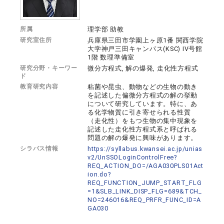
所属
理学部 助教
研究室住所
兵庫県三田市学園上ヶ原1番 関西学院
大学神戸三田キャンパス(KSC) IV号館
1階 数理準備室
研究分野・キーワー
微分方程式, 解の爆発, 走化性方程式
ド
教育研究内容
粘菌や昆虫、動物などの生物の動き
を記述した偏微分方程式の解の挙動
について研究しています。特に、あ
る化学物質に引き寄せられる性質
（走化性）をもつ生物の集中現象を
記述した走化性方程式系と呼ばれる
問題の解の爆発に興味があります。
シラバス情報
https://syllabus.kwansei.ac.jp/unias
v2/UnSSOLoginControlFree?
REQ_ACTION_DO=/AGA030PLS01Act
ion.do?
REQ_FUNCTION_JUMP_START_FLG
=1&SLB_LINK_DISP_FLG=689&TCH_
NO=246016&REQ_PRFR_FUNC_ID=A
GA030