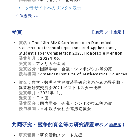
外部サイトへのリンクを表示
全件表示 >>
受賞
【 表示 ／
非表示
】
賞名：
The 13th AIMS Conference on Dynamical
Systems, Differential Equations and Applications,
Student Paper Competition 2023, Honorable Mention
受賞年月：
2023年06月
受賞国：
アメリカ合衆国
受賞区分：
国際学会・会議・シンポジウム等の賞
授与機関：
American Institute of Mathematical Sciences
賞名：
数学・数理科学専攻若手研究者のための異分野・
異業種研究交流会2021 ベストポスター発表
受賞年月：
2021年11月
受賞国：
日本国
受賞区分：
国内学会・会議・シンポジウム等の賞
授与機関：
日本数学会社会連携協議会
共同研究・競争的資金等の研究課題
【 表示 ／
非表示
】
研究種目：
研究活動スタート支援