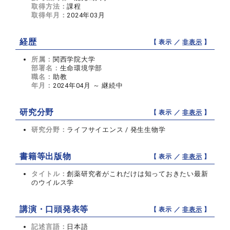
取得方法：
課程
取得年月：
2024年03月
経歴
【 表示 ／
非表示
】
所属：
関西学院大学
部署名：
生命環境学部
職名：
助教
年月：
2024年04月 ～ 継続中
研究分野
【 表示 ／
非表示
】
研究分野：
ライフサイエンス / 発生生物学
書籍等出版物
【 表示 ／
非表示
】
タイトル：
創薬研究者がこれだけは知っておきたい最新
のウイルス学
講演・口頭発表等
【 表示 ／
非表示
】
記述言語：
日本語