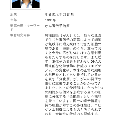
所属
生命環境学部 助教
生年
1993年
研究分野・キーワー
がん遺伝子治療
ド
教育研究内容
悪性腫瘍（がん）とは、様々な原因
で生じた遺伝子の変異によって細胞
が無秩序に増え続けてできた細胞の
塊である「腫瘍」のうち、放ってお
くと全身に広がり体に様々な悪影響
をもたらすものを指します。また近
年、遺伝子の変異を伴わないDNAの
可逆的な化学修飾の仕組み（エピゲ
ノム）の変化や、本来の正常な細胞
の形態をどれくらい維持しているか
を表す「分化度」が、がんの発症や
進行に重要であることが分かってき
ました。ヒトの受精卵は、たった1つ
の細胞から個体を形成する全ての細
胞に分化する「全能性」という機能
を持っています。同一の遺伝情報を
持つ細胞が示すこの多様性は、エピ
ゲノム制御によるものと考えられて
おり、全能性の仕組みを理解するこ