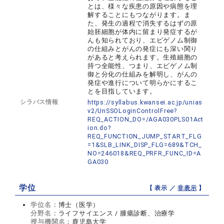
とは、様々な疾患の原因や病態を理
解することにもつながります。ま
た、発生の過程で消失するはずの原
始胚細胞が体内に留まり発症するが
んも知られており、エピゲノム制御
の仕組みとがんの発症にも深い関り
があると考えられます。生殖細胞の
持つ全能性、つまり、エピゲノム制
御と分化の仕組みを解明し、がんの
発症や進行について明らかにするこ
とを目指しています。
シラバス情報
https://syllabus.kwansei.ac.jp/unias
v2/UnSSOLoginControlFree?
REQ_ACTION_DO=/AGA030PLS01Act
ion.do?
REQ_FUNCTION_JUMP_START_FLG
=1&SLB_LINK_DISP_FLG=689&TCH_
NO=246018&REQ_PRFR_FUNC_ID=A
GA030
学位
【 表示 ／
非表示
】
学位名：
博士（医学）
分野名：
ライフサイエンス / 腫瘍診断、治療学
授与機関名：
鹿児島大学