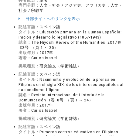
共著区分：
単著
専門分野：
人文・社会 / アジア史、アフリカ史，人文・
社会 / 宗教学
外部サイトへのリンクを表示
記述言語：
スペイン語
タイトル：
Educación primaria en la Guinea Española:
inicios y desarrollo legislativo (1857-1943)
誌名：
The Hiyoshi Review of the Humanities 2017巻
32号 （頁 1 ～ 25）
出版年月：
2017年
著者：
Carlos Isabel
掲載種別：
研究論文（学術雑誌）
記述言語：
スペイン語
タイトル：
Nacimiento y evolución de la prensa en
Filipinas en el siglo XIX: de los intereses españoles al
nacionalismo filipino
誌名：
Revista Internacional de Historia de la
Comunicación 1巻 8号 （頁 1 ～ 24）
出版年月：
2017年
著者：
Carlos Isabel
掲載種別：
研究論文（学術雑誌）
記述言語：
スペイン語
タイトル：
Primeros centros educativos en Filipinas.