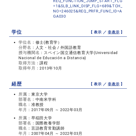
REQ_FUNCTION_JUMP_START_FLG
=1&SLB_LINK_DISP_FLG=689&TCH_
NO=246025&REQ_PRFR_FUNC_ID=A
GA030
学位
【 表示 ／
非表示
】
学位名：
修士(教育学）
分野名：
人文・社会 / 外国語教育
授与機関名：
スペイン国立通信教育大学(Universidad
Nacional de Educación a Distancia)
取得方法：
課程
取得年月：
2013年10月
経歴
【 表示 ／
非表示
】
所属：
東京大学
部署名：
中南米学科
職名：
准教授
年月：
2017年09月 ～ 2022年03月
所属：
早稲田大学
部署名：
国際教養学部
職名：
言語教育常勤講師
年月：
2007年04月 ～ 2022年03月