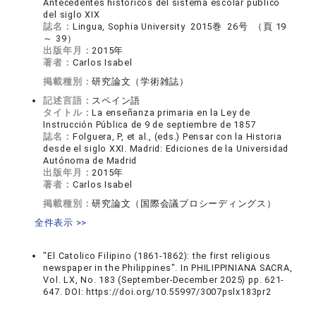
Antecedentes históricos del sistema escolar público
del siglo XIX
誌名：
Lingua, Sophia University 2015巻 26号 （頁 19
～ 39）
出版年月：
2015年
著者：
Carlos Isabel
掲載種別：
研究論文（学術雑誌）
記述言語：
スペイン語
タイトル：
La enseñanza primaria en la Ley de
Instrucción Pública de 9 de septiembre de 1857
誌名：
Folguera, P, et al., (eds.) Pensar con la Historia
desde el siglo XXI. Madrid: Ediciones de la Universidad
Autónoma de Madrid
出版年月：
2015年
著者：
Carlos Isabel
掲載種別：
研究論文（国際会議プロシーディングス）
全件表示 >>
"El Catolico Filipino (1861-1862): the first religious
newspaper in the Philippines". In PHILIPPINIANA SACRA,
Vol. LX, No. 183 (September-December 2025) pp. 621-
647. DOI: https://doi.org/10.55997/3007pslx183pr2