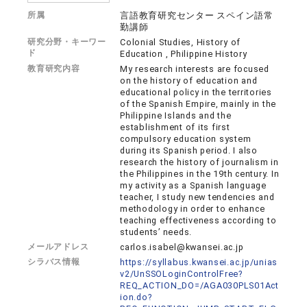
所属
言語教育研究センター スペイン語常
勤講師
研究分野・キーワー
Colonial Studies, History of
ド
Education , Philippine History
教育研究内容
My research interests are focused
on the history of education and
educational policy in the territories
of the Spanish Empire, mainly in the
Philippine Islands and the
establishment of its first
compulsory education system
during its Spanish period. I also
research the history of journalism in
the Philippines in the 19th century. In
my activity as a Spanish language
teacher, I study new tendencies and
methodology in order to enhance
teaching effectiveness according to
students’ needs.
メールアドレス
carlos.isabel@kwansei.ac.jp
シラバス情報
https://syllabus.kwansei.ac.jp/unias
v2/UnSSOLoginControlFree?
REQ_ACTION_DO=/AGA030PLS01Act
ion.do?