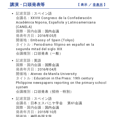
講演・口頭発表等
【 表示 ／
非表示
】
記述言語：
スペイン語
会議名：
XXVIII Congreso de la Confederación
Académica Nipona, Española y Latinoamericana
(CANELA)
国際・国内会議：
国内会議
発表年月日：
2016年05月
開催地：
Embassy of Spain (Tokyo)
タイトル：
Periodismo filipino en español en la
segunda mitad del siglo XIX
会議種別：
口頭発表（一般）
記述言語：
英語
国際・国内会議：
国際会議
発表年月日：
2016年04月
開催地：
Ateneo de Manila University
タイトル：
Education in the Press: 19th century
Philippine newspapers reporting on the primary school
system
会議種別：
口頭発表（招待・特別）
記述言語：
スペイン語
会議名：
日本エスパニヤ学会 第61会議
国際・国内会議：
国内会議
発表年月日：
2015年10月
開催地：
神田外国大学