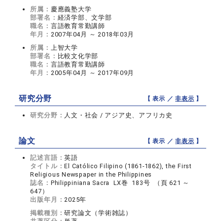
所属：
慶應義塾大学
部署名：
経済学部、文学部
職名：
言語教育常勤講師
年月：
2007年04月 ～ 2018年03月
所属：
上智大学
部署名：
比較文化学部
職名：
言語教育常勤講師
年月：
2005年04月 ～ 2017年09月
研究分野
【 表示 ／
非表示
】
研究分野：
人文・社会 / アジア史、アフリカ史
論文
【 表示 ／
非表示
】
記述言語：
英語
タイトル：
El Católico Filipino (1861-1862), the First
Religious Newspaper in the Philippines
誌名：
Philippiniana Sacra LX巻 183号 （頁 621 ～
647）
出版年月：
2025年
掲載種別：
研究論文（学術雑誌）