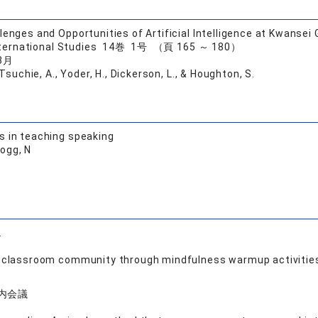
lenges and Opportunities of Artificial Intelligence at Kwansei 
International Studies 14巻 1号 （頁 165 ～ 180）
3月
Tsuchie, A., Yoder, H., Dickerson, L., & Houghton, S.
 in teaching speaking
Hogg, N
L
年
 classroom community through mindfulness warmup activitie
内会議
年