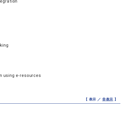
tegration
king
on using e-resources
【 表示 ／
非表示
】