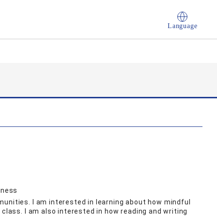
Language
ulness
unities. I am interested in learning about how mindful
 class. I am also interested in how reading and writing