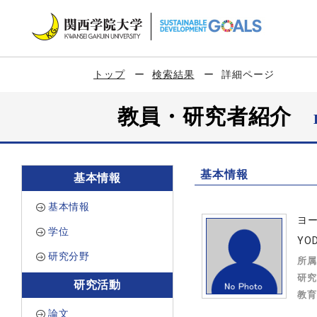
トップ
検索結果
詳細ページ
教員・研究者紹介
基本情報
基本情報
基本情報
ヨ
学位
YOD
研究分野
所属
研究
研究活動
教育
論文