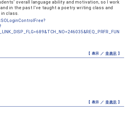
dents' overall language ability and motivation, so I work
and in the past I've taught a poetry writing class and
in class.
nSSOLoginControlFree?
?
_LINK_DISP_FLG=689&TCH_NO=246035&REQ_PRFR_FUN
【 表示 ／
非表示
】
【 表示 ／
非表示
】