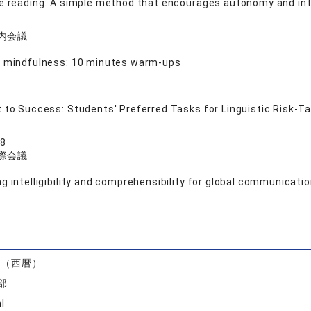
e reading: A simple method that encourages autonomy and in
内会議
年
 mindfulness: 10 minutes warm-ups
年
 to Success: Students' Preferred Tasks for Linguistic Risk-Ta
18
際会議
年
g intelligibility and comprehensibility for global communicati
）
度（西暦）
部
I