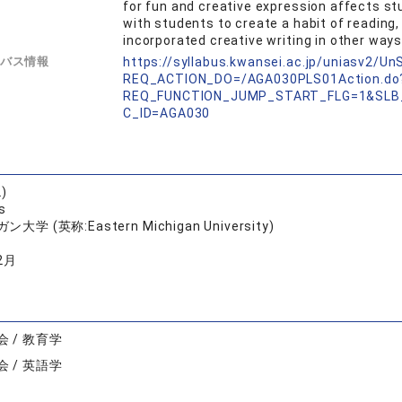
for fun and creative expression affects stu
with students to create a habit of reading, 
incorporated creative writing in other ways 
バス情報
https://syllabus.kwansei.ac.jp/uniasv2/U
REQ_ACTION_DO=/AGA030PLS01Action.do
REQ_FUNCTION_JUMP_START_FLG=1&SLB
C_ID=AGA030
)
s
大学 (英称:Eastern Michigan University)
2月
 / 教育学
 / 英語学