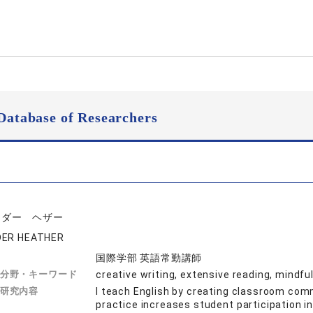
Database of Researchers
ーダー ヘザー
ER HEATHER
国際学部 英語常勤講師
分野・キーワード
creative writing, extensive reading, mindf
研究内容
I teach English by creating classroom comm
practice increases student participation in