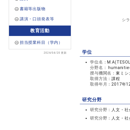
書籍等出版物
講演・口頭発表等
シラ
教育活動
担当授業科目（学内）
学位
2026/04/20 更新
学位名：
M.A(TESOL
分野名：
humanitie
授与機関名：
東ミシガン
取得方法：
課程
取得年月：
2017年1
研究分野
研究分野：
人文・社会
研究分野：
人文・社会