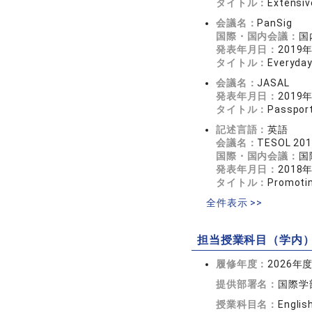
タイトル：
Extensiv
会議名：
PanSig
国際・国内会議：
国
発表年月日：
2019
タイトル：
Everyday
会議名：
JASAL
発表年月日：
2019
タイトル：
Passport
記述言語：
英語
会議名：
TESOL 20
国際・国内会議：
国
発表年月日：
2018
タイトル：
Promotin
全件表示 >>
担当授業科目（学内
履修年度：
2026年
提供部署名：
国際学
授業科目名：
English