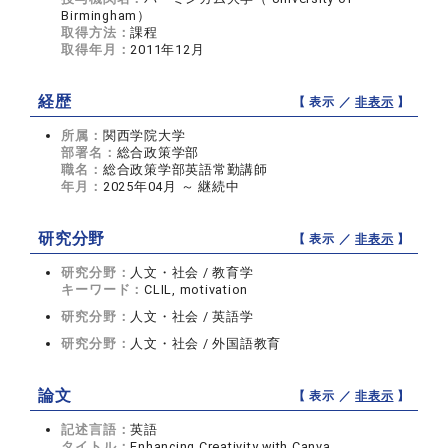
Birmingham）
取得方法：
課程
取得年月：
2011年12月
経歴
【 表示 ／
非表示
】
所属：
関西学院大学
部署名：
総合政策学部
職名：
総合政策学部英語常勤講師
年月：
2025年04月 ～ 継続中
研究分野
【 表示 ／
非表示
】
研究分野：
人文・社会 / 教育学
キーワード：
CLIL, motivation
研究分野：
人文・社会 / 英語学
研究分野：
人文・社会 / 外国語教育
論文
【 表示 ／
非表示
】
記述言語：
英語
タイトル：
Enhancing Creativity with Canva