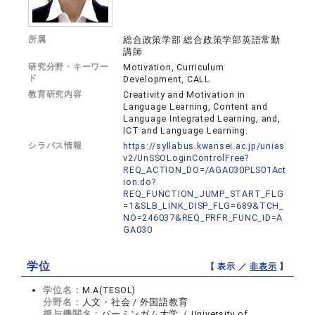
所属
総合政策学部 総合政策学部英語常勤
講師
研究分野・キーワー
Motivation, Curriculum
ド
Development, CALL
教育研究内容
Creativity and Motivation in
Language Learning, Content and
Language Integrated Learning, and,
ICT and Language Learning.
シラバス情報
https://syllabus.kwansei.ac.jp/unias
v2/UnSSOLoginControlFree?
REQ_ACTION_DO=/AGA030PLS01Act
ion.do?
REQ_FUNCTION_JUMP_START_FLG
=1&SLB_LINK_DISP_FLG=689&TCH_
NO=246037&REQ_PRFR_FUNC_ID=A
GA030
学位
【 表示 ／
非表示
】
学位名：
M.A(TESOL)
分野名：
人文・社会 / 外国語教育
授与機関名：
バーミンガム大学（ University of