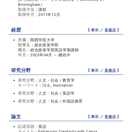
Birmingham）
取得方法：
課程
取得年月：
2011年12月
経歴
【 表示 ／
非表示
】
所属：
関西学院大学
部署名：
総合政策学部
職名：
総合政策学部英語常勤講師
年月：
2025年04月 ～ 継続中
研究分野
【 表示 ／
非表示
】
研究分野：
人文・社会 / 教育学
キーワード：
CLIL, motivation
研究分野：
人文・社会 / 英語学
研究分野：
人文・社会 / 外国語教育
論文
【 表示 ／
非表示
】
記述言語：
英語
タイトル：
Enhancing Creativity with Canva