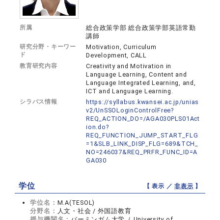
所属
総合政策学部 総合政策学部英語常勤
講師
研究分野・キーワー
Motivation, Curriculum
ド
Development, CALL
教育研究内容
Creativity and Motivation in
Language Learning, Content and
Language Integrated Learning, and,
ICT and Language Learning.
シラバス情報
https://syllabus.kwansei.ac.jp/unias
v2/UnSSOLoginControlFree?
REQ_ACTION_DO=/AGA030PLS01Act
ion.do?
REQ_FUNCTION_JUMP_START_FLG
=1&SLB_LINK_DISP_FLG=689&TCH_
NO=246037&REQ_PRFR_FUNC_ID=A
GA030
学位
【 表示 ／
非表示
】
学位名：
M.A(TESOL)
分野名：
人文・社会 / 外国語教育
授与機関名：
バーミンガム大学（ University of