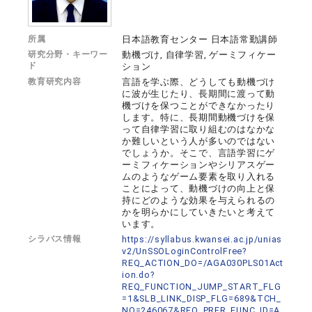
所属
日本語教育センター 日本語常勤講師
研究分野・キーワー
動機づけ, 自律学習, ゲーミフィケー
ド
ション
教育研究内容
言語を学ぶ際、どうしても動機づけ
に波が生じたり、長期間に渡って動
機づけを保つことができなかったり
します。特に、長期間動機づけを保
って自律学習に取り組むのはなかな
か難しいという人が多いのではない
でしょうか。そこで、言語学習にゲ
ーミフィケーションやシリアスゲー
ムのようなゲーム要素を取り入れる
ことによって、動機づけの向上と保
持にどのような効果を与えられるの
かを明らかにしていきたいと考えて
います。
シラバス情報
https://syllabus.kwansei.ac.jp/unias
v2/UnSSOLoginControlFree?
REQ_ACTION_DO=/AGA030PLS01Act
ion.do?
REQ_FUNCTION_JUMP_START_FLG
=1&SLB_LINK_DISP_FLG=689&TCH_
NO=246067&REQ_PRFR_FUNC_ID=A