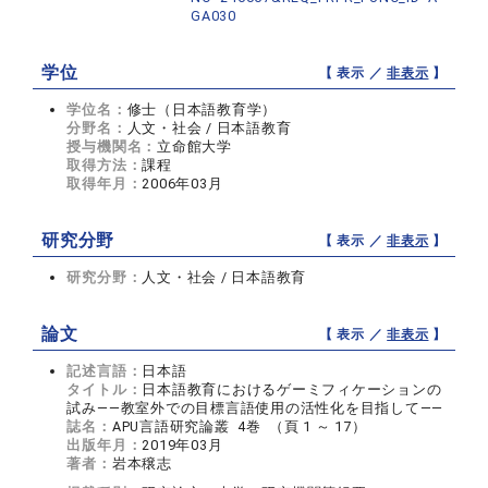
GA030
学位
【 表示 ／
非表示
】
学位名：
修士（日本語教育学）
分野名：
人文・社会 / 日本語教育
授与機関名：
立命館大学
取得方法：
課程
取得年月：
2006年03月
研究分野
【 表示 ／
非表示
】
研究分野：
人文・社会 / 日本語教育
論文
【 表示 ／
非表示
】
記述言語：
日本語
タイトル：
日本語教育におけるゲーミフィケーションの
試み――教室外での目標言語使用の活性化を目指して――
誌名：
APU言語研究論叢 4巻 （頁 1 ～ 17）
出版年月：
2019年03月
著者：
岩本穣志