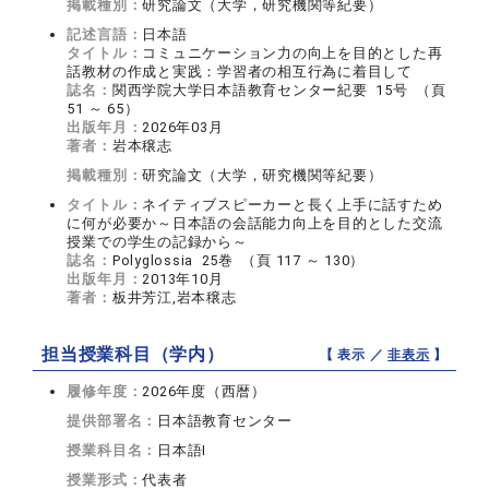
掲載種別：
研究論文（大学，研究機関等紀要）
記述言語：
日本語
タイトル：
コミュニケーション力の向上を目的とした再
話教材の作成と実践：学習者の相互行為に着目して
誌名：
関西学院大学日本語教育センター紀要 15号 （頁
51 ～ 65）
出版年月：
2026年03月
著者：
岩本穣志
掲載種別：
研究論文（大学，研究機関等紀要）
タイトル：
ネイティブスピーカーと長く上手に話すため
に何が必要か～日本語の会話能力向上を目的とした交流
授業での学生の記録から～
誌名：
Polyglossia 25巻 （頁 117 ～ 130）
出版年月：
2013年10月
著者：
板井芳江,岩本穣志
担当授業科目（学内）
【 表示 ／
非表示
】
履修年度：
2026年度（西暦）
提供部署名：
日本語教育センター
授業科目名：
日本語I
授業形式：
代表者