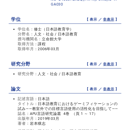
GA030
学位
【 表示 ／
非表示
】
学位名：
修士（日本語教育学）
分野名：
人文・社会 / 日本語教育
授与機関名：
立命館大学
取得方法：
課程
取得年月：
2006年03月
研究分野
【 表示 ／
非表示
】
研究分野：
人文・社会 / 日本語教育
論文
【 表示 ／
非表示
】
記述言語：
日本語
タイトル：
日本語教育におけるゲーミフィケーションの
試み――教室外での目標言語使用の活性化を目指して――
誌名：
APU言語研究論叢 4巻 （頁 1 ～ 17）
出版年月：
2019年03月
著者：
岩本穣志