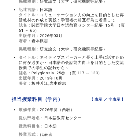
掲載種別：
研究論文（大学，研究機関等紀要）
記述言語：
日本語
タイトル：
コミュニケーション力の向上を目的とした再
話教材の作成と実践：学習者の相互行為に着目して
誌名：
関西学院大学日本語教育センター紀要 15号 （頁
51 ～ 65）
出版年月：
2026年03月
著者：
岩本穣志
掲載種別：
研究論文（大学，研究機関等紀要）
タイトル：
ネイティブスピーカーと長く上手に話すため
に何が必要か～日本語の会話能力向上を目的とした交流
授業での学生の記録から～
誌名：
Polyglossia 25巻 （頁 117 ～ 130）
出版年月：
2013年10月
著者：
板井芳江,岩本穣志
担当授業科目（学内）
【 表示 ／
非表示
】
履修年度：
2026年度（西暦）
提供部署名：
日本語教育センター
授業科目名：
日本語I
授業形式：
代表者