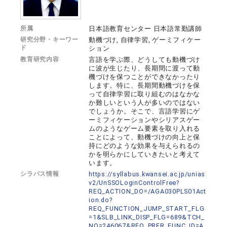
所属
日本語教育センター 日本語常勤講師
研究分野・キーワー
動機づけ, 自律学習, ゲーミフィケー
ド
ション
教育研究内容
言語を学ぶ際、どうしても動機づけ
に波が生じたり、長期間に渡って動
機づけを保つことができなかったり
します。特に、長期間動機づけを保
って自律学習に取り組むのはなかな
か難しいという人が多いのではない
でしょうか。そこで、言語学習にゲ
ーミフィケーションやシリアスゲー
ムのようなゲーム要素を取り入れる
ことによって、動機づけの向上と保
持にどのような効果を与えられるの
かを明らかにしていきたいと考えて
います。
シラバス情報
https://syllabus.kwansei.ac.jp/unias
v2/UnSSOLoginControlFree?
REQ_ACTION_DO=/AGA030PLS01Act
ion.do?
REQ_FUNCTION_JUMP_START_FLG
=1&SLB_LINK_DISP_FLG=689&TCH_
NO=246067&REQ_PRFR_FUNC_ID=A