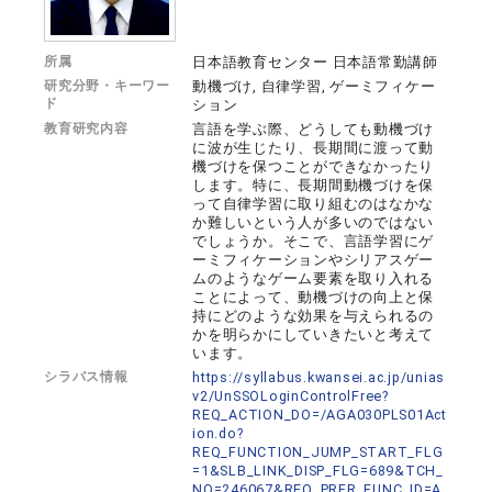
所属
日本語教育センター 日本語常勤講師
研究分野・キーワー
動機づけ, 自律学習, ゲーミフィケー
ド
ション
教育研究内容
言語を学ぶ際、どうしても動機づけ
に波が生じたり、長期間に渡って動
機づけを保つことができなかったり
します。特に、長期間動機づけを保
って自律学習に取り組むのはなかな
か難しいという人が多いのではない
でしょうか。そこで、言語学習にゲ
ーミフィケーションやシリアスゲー
ムのようなゲーム要素を取り入れる
ことによって、動機づけの向上と保
持にどのような効果を与えられるの
かを明らかにしていきたいと考えて
います。
シラバス情報
https://syllabus.kwansei.ac.jp/unias
v2/UnSSOLoginControlFree?
REQ_ACTION_DO=/AGA030PLS01Act
ion.do?
REQ_FUNCTION_JUMP_START_FLG
=1&SLB_LINK_DISP_FLG=689&TCH_
NO=246067&REQ_PRFR_FUNC_ID=A