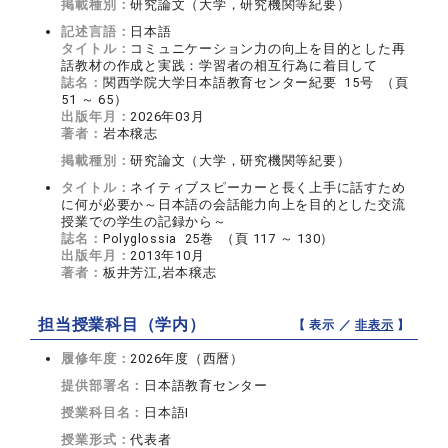
掲載種別：
研究論文（大学，研究機関等紀要）
記述言語：
日本語
タイトル：
コミュニケーション力の向上を目的とした再
話教材の作成と実践：学習者の相互行為に着目して
誌名：
関西学院大学日本語教育センター紀要 15号 （頁
51 ～ 65）
出版年月：
2026年03月
著者：
岩本穣志
掲載種別：
研究論文（大学，研究機関等紀要）
タイトル：
ネイティブスピーカーと長く上手に話すため
に何が必要か～日本語の会話能力向上を目的とした交流
授業での学生の記録から～
誌名：
Polyglossia 25巻 （頁 117 ～ 130）
出版年月：
2013年10月
著者：
板井芳江,岩本穣志
担当授業科目（学内）
【 表示 ／
非表示
】
履修年度：
2026年度（西暦）
提供部署名：
日本語教育センター
授業科目名：
日本語I
授業形式：
代表者