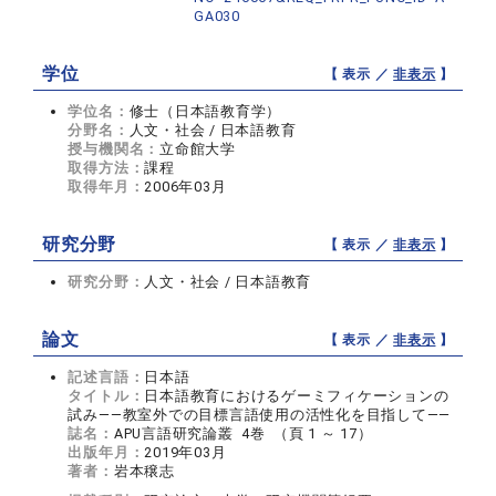
GA030
学位
【 表示 ／
非表示
】
学位名：
修士（日本語教育学）
分野名：
人文・社会 / 日本語教育
授与機関名：
立命館大学
取得方法：
課程
取得年月：
2006年03月
研究分野
【 表示 ／
非表示
】
研究分野：
人文・社会 / 日本語教育
論文
【 表示 ／
非表示
】
記述言語：
日本語
タイトル：
日本語教育におけるゲーミフィケーションの
試み――教室外での目標言語使用の活性化を目指して――
誌名：
APU言語研究論叢 4巻 （頁 1 ～ 17）
出版年月：
2019年03月
著者：
岩本穣志