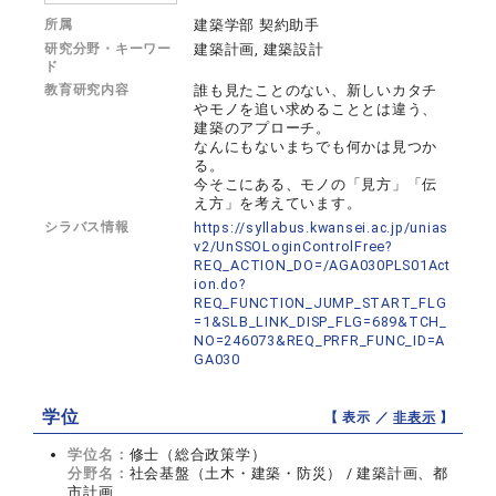
所属
建築学部 契約助手
研究分野・キーワー
建築計画, 建築設計
ド
教育研究内容
誰も見たことのない、新しいカタチ
やモノを追い求めることとは違う、
建築のアプローチ。
なんにもないまちでも何かは見つか
る。
今そこにある、モノの「見方」「伝
え方」を考えています。
シラバス情報
https://syllabus.kwansei.ac.jp/unias
v2/UnSSOLoginControlFree?
REQ_ACTION_DO=/AGA030PLS01Act
ion.do?
REQ_FUNCTION_JUMP_START_FLG
=1&SLB_LINK_DISP_FLG=689&TCH_
NO=246073&REQ_PRFR_FUNC_ID=A
GA030
学位
【 表示 ／
非表示
】
学位名：
修士（総合政策学）
分野名：
社会基盤（土木・建築・防災） / 建築計画、都
市計画