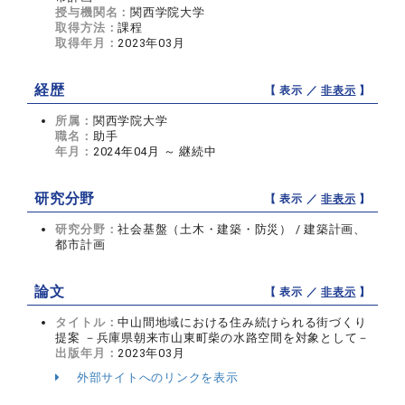
授与機関名：
関西学院大学
取得方法：
課程
取得年月：
2023年03月
経歴
【 表示 ／
非表示
】
所属：
関西学院大学
職名：
助手
年月：
2024年04月 ～ 継続中
研究分野
【 表示 ／
非表示
】
研究分野：
社会基盤（土木・建築・防災） / 建築計画、
都市計画
論文
【 表示 ／
非表示
】
タイトル：
中山間地域における住み続けられる街づくり
提案 －兵庫県朝来市山東町柴の水路空間を対象として－
出版年月：
2023年03月
外部サイトへのリンクを表示