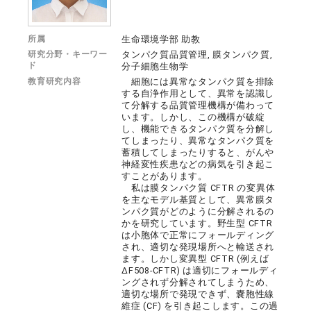
所属
生命環境学部 助教
研究分野・キーワー
タンパク質品質管理, 膜タンパク質,
ド
分子細胞生物学
教育研究内容
細胞には異常なタンパク質を排除
する自浄作用として、異常を認識し
て分解する品質管理機構が備わって
います。しかし、この機構が破綻
し、機能できるタンパク質を分解し
てしまったり、異常なタンパク質を
蓄積してしまったりすると、がんや
神経変性疾患などの病気を引き起こ
すことがあります。
私は膜タンパク質 CFTR の変異体
を主なモデル基質として、異常膜タ
ンパク質がどのように分解されるの
かを研究しています。野生型 CFTR
は小胞体で正常にフォールディング
され、適切な発現場所へと輸送され
ます。しかし変異型 CFTR (例えば
∆F508-CFTR) は適切にフォールディ
ングされず分解されてしまうため、
適切な場所で発現できず、嚢胞性線
維症 (CF) を引き起こします。この過