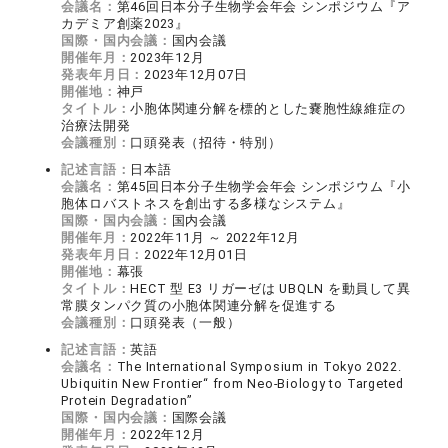
会議名：
第46回日本分子生物学会年会 シンポジウム『ア
カデミア創薬2023』
国際・国内会議：
国内会議
開催年月：
2023年12月
発表年月日：
2023年12月07日
開催地：
神戸
タイトル：
小胞体関連分解を標的とした嚢胞性線維症の
治療法開発
会議種別：
口頭発表（招待・特別）
記述言語：
日本語
会議名：
第45回日本分子生物学会年会 シンポジウム『小
胞体ロバストネスを創出する多様なシステム』
国際・国内会議：
国内会議
開催年月：
2022年11月 ～ 2022年12月
発表年月日：
2022年12月01日
開催地：
幕張
タイトル：
HECT 型 E3 リガーゼは UBQLN を動員して異
常膜タンパク質の小胞体関連分解を促進する
会議種別：
口頭発表（一般）
記述言語：
英語
会議名：
The International Symposium in Tokyo 2022.
Ubiquitin New Frontier“ from Neo-Biology to Targeted
Protein Degradation”
国際・国内会議：
国際会議
開催年月：
2022年12月