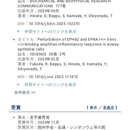
誌名：
BIOCHEMICAL AND BIOPHYSICAL RESEARCH
COMMUNICATIONS 777巻
出版年月：
2025年09月
著者：
Hinata, D; Beppu, S; Kamada, Y; Okiyoneda, T
DOI：
10.1016/j.bbrc.2025.152251
外部サイトへのリンクを表示
タイトル：
Perturbation of EPHA2 and EFNA1<i> trans
</i>binding amplifies inflammatory response in airway
epithelial cells
誌名：
ISCIENCE 28巻 2号
出版年月：
2025年02月
著者：
Fukuda, R; Beppu, S; Hinata, D; Kamada, Y;
Okiyoneda, T
DOI：
10.1016/j.isci.2025.111872
外部サイトへのリンクを表示
全件表示 >>
受賞
【 表示 ／
非表示
】
賞名：
若手優秀賞
受賞年月：
2024年11月
受賞区分：
国内学会・会議・シンポジウム等の賞