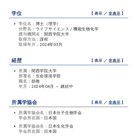
学位
【 表示 ／
非表示
】
学位名：
博士（理学）
分野名：
ライフサイエンス / 機能生物化学
授与機関名：
関西学院大学
取得方法：
課程
取得年月：
2024年03月
経歴
【 表示 ／
非表示
】
所属：
関西学院大学
部署名：
生命環境学部
職名：
助教
年月：
2024年04月 ～ 継続中
所属学協会
【 表示 ／
非表示
】
所属学協会名：
日本分子生物学会
学会所在国：
日本国
所属学協会名：
日本生化学会
学会所在国：
日本国