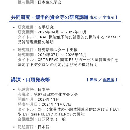
授与機関：
日本生化学会
共同研究・競争的資金等の研究課題
【 表示 ／
非表示
】
研究種目：
若手研究
研究期間：
2025年04月 ～ 2027年03月
タイトル：
ERAD 機能低下時に補償的に機能する post-ER
品質管理機構の解明
研究種目：
研究活動スタート支援
研究期間：
2024年07月 ～ 2026年03月
タイトル：
CFTR ERAD 関連 E3 リガーゼの基質選択性を
決定するデグロンの同定およびその機能解明
講演・口頭発表等
【 表示 ／
非表示
】
記述言語：
日本語
会議名：
第97回日本生化学会大会
開催年月：
2024年11月
発表年月日：
2024年11月07日
タイトル：
CFTR 変異体の小胞体関連分解における HECT
型 E3 ligase UBE3C と HERC3 の機能
会議種別：
口頭発表（一般）
記述言語：
日本語