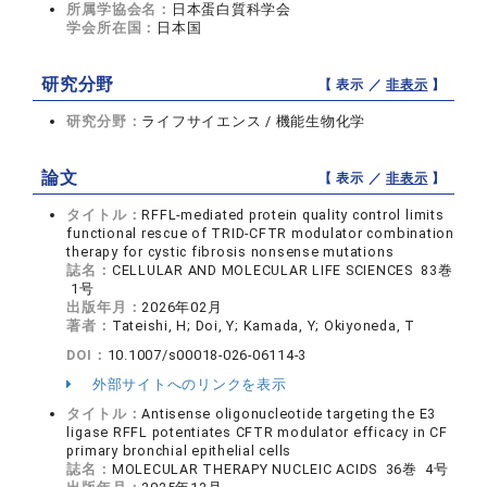
所属学協会名：
日本蛋白質科学会
学会所在国：
日本国
研究分野
【 表示 ／
非表示
】
研究分野：
ライフサイエンス / 機能生物化学
論文
【 表示 ／
非表示
】
タイトル：
RFFL-mediated protein quality control limits
functional rescue of TRID-CFTR modulator combination
therapy for cystic fibrosis nonsense mutations
誌名：
CELLULAR AND MOLECULAR LIFE SCIENCES 83巻
1号
出版年月：
2026年02月
著者：
Tateishi, H; Doi, Y; Kamada, Y; Okiyoneda, T
DOI：
10.1007/s00018-026-06114-3
外部サイトへのリンクを表示
タイトル：
Antisense oligonucleotide targeting the E3
ligase RFFL potentiates CFTR modulator efficacy in CF
primary bronchial epithelial cells
誌名：
MOLECULAR THERAPY NUCLEIC ACIDS 36巻 4号