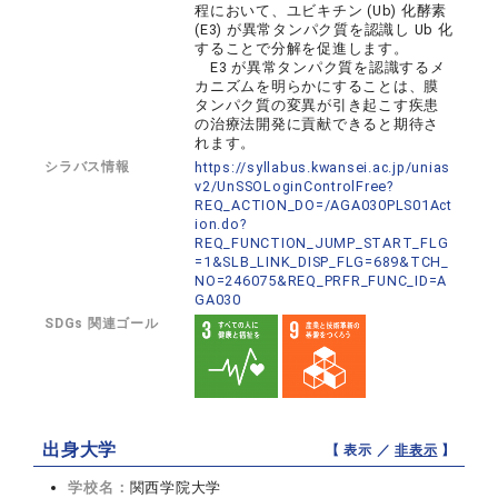
程において、ユビキチン (Ub) 化酵素
(E3) が異常タンパク質を認識し Ub 化
することで分解を促進します。
E3 が異常タンパク質を認識するメ
カニズムを明らかにすることは、膜
タンパク質の変異が引き起こす疾患
の治療法開発に貢献できると期待さ
れます。
シラバス情報
https://syllabus.kwansei.ac.jp/unias
v2/UnSSOLoginControlFree?
REQ_ACTION_DO=/AGA030PLS01Act
ion.do?
REQ_FUNCTION_JUMP_START_FLG
=1&SLB_LINK_DISP_FLG=689&TCH_
NO=246075&REQ_PRFR_FUNC_ID=A
GA030
SDGs 関連ゴール
出身大学
【 表示 ／
非表示
】
学校名：
関西学院大学