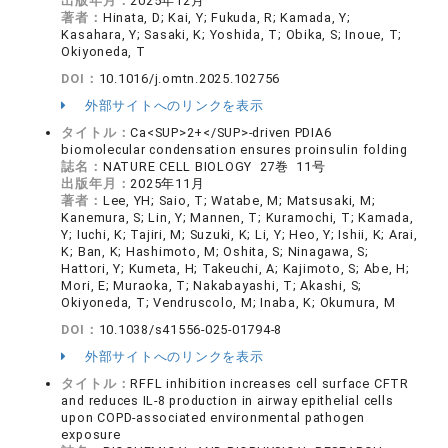
出版年月：
2025年12月
著者：
Hinata, D; Kai, Y; Fukuda, R; Kamada, Y;
Kasahara, Y; Sasaki, K; Yoshida, T; Obika, S; Inoue, T;
Okiyoneda, T
DOI：
10.1016/j.omtn.2025.102756
外部サイトへのリンクを表示
タイトル：
Ca<SUP>2+</SUP>-driven PDIA6
biomolecular condensation ensures proinsulin folding
誌名：
NATURE CELL BIOLOGY 27巻 11号
出版年月：
2025年11月
著者：
Lee, YH; Saio, T; Watabe, M; Matsusaki, M;
Kanemura, S; Lin, Y; Mannen, T; Kuramochi, T; Kamada,
Y; Iuchi, K; Tajiri, M; Suzuki, K; Li, Y; Heo, Y; Ishii, K; Arai,
K; Ban, K; Hashimoto, M; Oshita, S; Ninagawa, S;
Hattori, Y; Kumeta, H; Takeuchi, A; Kajimoto, S; Abe, H;
Mori, E; Muraoka, T; Nakabayashi, T; Akashi, S;
Okiyoneda, T; Vendruscolo, M; Inaba, K; Okumura, M
DOI：
10.1038/s41556-025-01794-8
外部サイトへのリンクを表示
タイトル：
RFFL inhibition increases cell surface CFTR
and reduces IL-8 production in airway epithelial cells
upon COPD-associated environmental pathogen
exposure