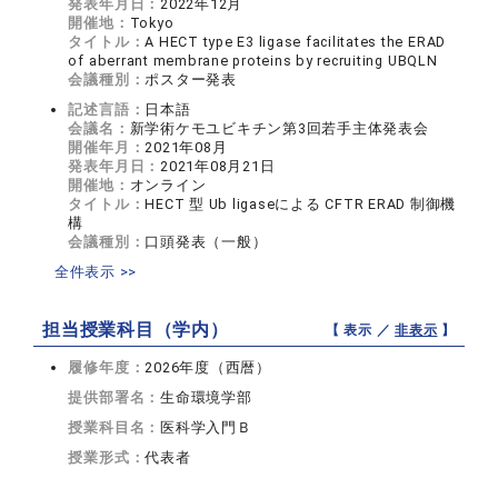
発表年月日：
2022年12月
開催地：
Tokyo
タイトル：
A HECT type E3 ligase facilitates the ERAD
of aberrant membrane proteins by recruiting UBQLN
会議種別：
ポスター発表
記述言語：
日本語
会議名：
新学術ケモユビキチン第3回若手主体発表会
開催年月：
2021年08月
発表年月日：
2021年08月21日
開催地：
オンライン
タイトル：
HECT 型 Ub ligaseによる CFTR ERAD 制御機
構
会議種別：
口頭発表（一般）
全件表示 >>
担当授業科目（学内）
【 表示 ／
非表示
】
履修年度：
2026年度（西暦）
提供部署名：
生命環境学部
授業科目名：
医科学入門Ｂ
授業形式：
代表者