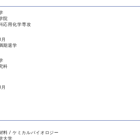
学
学院
科応用化学専攻
3月
満期退学
学
究科
3月
)
材料 / ケミカルバイオロジー
学大学