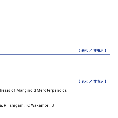
【 表示 ／
非表示
】
【 表示 ／
非表示
】
thesis of Manginoid Meroterpenoids
, R; Ishigami, K; Wakamori, S