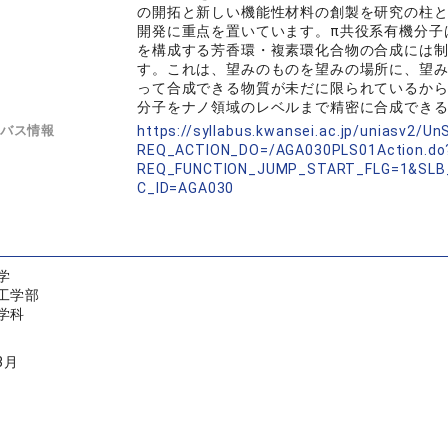
の開拓と新しい機能性材料の創製を研究の柱と
開発に重点を置いています。π共役系有機分子
を構成する芳香環・複素環化合物の合成には
す。これは、望みのものを望みの場所に、望
って合成できる物質が未だに限られているから
分子をナノ領域のレベルまで精密に合成でき
バス情報
https://syllabus.kwansei.ac.jp/uniasv2/U
REQ_ACTION_DO=/AGA030PLS01Action.do
REQ_FUNCTION_JUMP_START_FLG=1&SLB
C_ID=AGA030
学
工学部
学科
3月