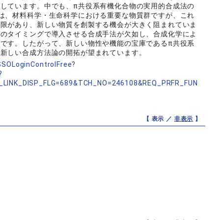
しています。中でも、π共役系有機化合物の実用的合成法の
は、材料科学・生命科学における重要な物質群ですが、これ
制限があり、新しい物質を創製する機会が大きく阻まれていま
みのタイミングで導入させる合成手法が欠如し、合成化学によ
です。したがって、新しい物性や機能の宝庫であるπ共役系
る新しい合成方法論の開拓が望まれています。
nSSOLoginControlFree?
?
_LINK_DISP_FLG=689&TCH_NO=246108&REQ_PRFR_FUN
【 表示 ／
非表示
】