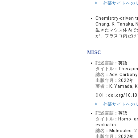
外部サイトへの
Chemistry-driven tr
Chang, K. Tanaka, 
生きたマウス体内で
が、フラスコ内だけ
MISC
記述言語：
英語
タイトル：
Therapeu
誌名：
Adv. Carboh
出版年月：
2022年
著者：
K. Yamada, K
DOI：
doi.org/10.1
外部サイトへの
記述言語：
英語
タイトル：
Homo- an
evaluatio
誌名：
Molecules 
出版年月：
2022年