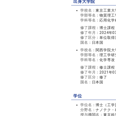
出身大学院
学校名：
東京工業大
学部等名：
物質理工
学科等名：
応用化学
修了課程：
博士課程
修了年月：
2024年0
修了区分：
単位取得
国名：
日本国
学校名：
関西学院大
学部等名：
理工学研
学科等名：
化学専攻
修了課程：
修士課程
修了年月：
2021年0
修了区分：
修了
国名：
日本国
学位
学位名：
博士（工学
分野名：
ナノテク・
授与機関名：
東京科