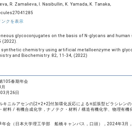
eva, R. Zamalieva, I. Nasibullin, K. Yamada, K. Tanaka,
ecules27041285
リンクを表示
eous glycoconjugates on the basis of N-glycans and human se
5 (2022).
o synthetic chemistry using artificial metalloenzyme with gl
stry and Biochemistry. 82, 11-34, (2022)
第105春期年会
3月
年03月26日
ルキニルアセンの[2+2+2]付加環化反応によるπ拡張型ピラシレン
・材料 / 有機合成化学，ナノテク・材料 / 構造有機化学、物理有機
春季年会（日本大学理工学部 船橋キャンパス，口頭），2024年3