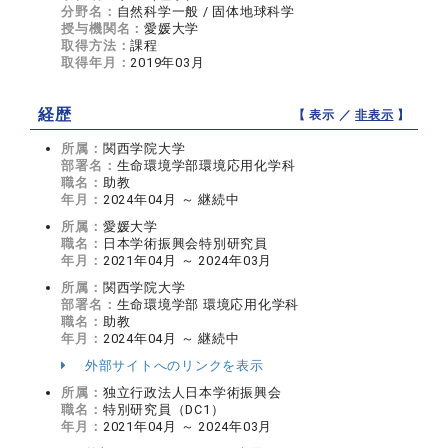
分野名：
自然科学一般 / 固体地球科学
授与機関名：
愛媛大学
取得方法：
課程
取得年月：
2019年03月
経歴
【 表示 ／
非表示
】
所属：
関西学院大学
部署名：
生命環境学部環境応用化学科
職名：
助教
年月：
2024年04月 ～ 継続中
所属：
愛媛大学
職名：
日本学術振興会特別研究員
年月：
2021年04月 ～ 2024年03月
所属：
関西学院大学
部署名：
生命環境学部 環境応用化学科
職名：
助教
年月：
2024年04月 ～ 継続中
外部サイトへのリンクを表示
所属：
独立行政法人日本学術振興会
職名：
特別研究員（DC1）
年月：
2021年04月 ～ 2024年03月