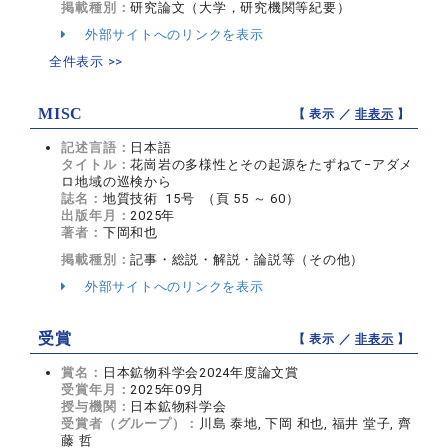
掲載種別：
研究論文（大学，研究機関等紀要）
外部サイトへのリンクを表示
全件表示 >>
MISC
【 表示 ／
非表示
】
記述言語：
日本語
タイトル：
花崗岩の多様性とその起源をたずねて−アダメ
ロ地域の巡検から
誌名：
地質技術 15号 （頁 55 ～ 60）
出版年月：
2025年
著者：
下岡和也
掲載種別：
記事・総説・解説・論説等（その他）
外部サイトへのリンクを表示
受賞
【 表示 ／
非表示
】
賞名：
日本鉱物科学会2024年度論文賞
受賞年月：
2025年09月
授与機関：
日本鉱物科学会
受賞者（グループ）：
川島 泰地, 下岡 和也, 福井 堂子, 齊
藤 哲