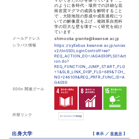
マができたのかを探っています．こ
のように各時代・場所での詳細な花
崗岩質マグマの成因を解明すること
で，大陸地殻の形成や成長過程につ
いての解像度を上げ，複雑系自然科
学の巨大な壁を壊すべく研究を続け
ています．
メールアドレス
shimooka.granite@kwansei.ac.jp
シラバス情報
https://syllabus.kwansei.ac.jp/unias
v2/UnSSOLoginControlFree?
REQ_ACTION_DO=/AGA030PLS01Act
ion.do?
REQ_FUNCTION_JUMP_START_FLG
=1&SLB_LINK_DISP_FLG=689&TCH_
NO=246109&REQ_PRFR_FUNC_ID=A
GA030
SDGs 関連ゴール
外部リンク
出身大学
【 表示 ／
非表示
】