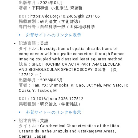
出版年月：
2024年04月
著者：
下岡和也, 小北康弘, 齊藤哲
DOI：
https://doi.org/10.2465/gkk.231106
掲載種別：
研究論文（学術雑誌）
専門分野：
自然科学一般 / 固体地球科学
外部サイトへのリンクを表示
記述言語：
英語
タイトル：
Investigation of spatial distributions of
components within a pyrite concretion through Raman
imaging coupled with classical least squares method
誌名：
SPECTROCHIMICA ACTA PART A-MOLECULAR
AND BIOMOLECULAR SPECTROSCOPY 352巻 （頁
127512 ～ ）
出版年月：
2026年05月
著者：
Han, YX; Shimooka, K; Gao, JC; Yeh, MW; Sato, H;
Ozaki, Y; Tsuboi, M
DOI：
10.1016/j.saa.2026.127512
掲載種別：
研究論文（学術雑誌）
外部サイトへのリンクを表示
記述言語：
英語
タイトル：
Geochemical Characteristics of the Hida
Granitoids in the Unazuki and Katakaigawa Areas,
Central Japan