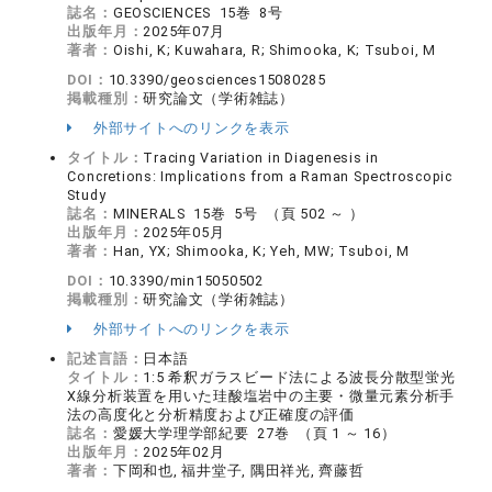
誌名：
GEOSCIENCES 15巻 8号
出版年月：
2025年07月
著者：
Oishi, K; Kuwahara, R; Shimooka, K; Tsuboi, M
DOI：
10.3390/geosciences15080285
掲載種別：
研究論文（学術雑誌）
外部サイトへのリンクを表示
タイトル：
Tracing Variation in Diagenesis in
Concretions: Implications from a Raman Spectroscopic
Study
誌名：
MINERALS 15巻 5号 （頁 502 ～ ）
出版年月：
2025年05月
著者：
Han, YX; Shimooka, K; Yeh, MW; Tsuboi, M
DOI：
10.3390/min15050502
掲載種別：
研究論文（学術雑誌）
外部サイトへのリンクを表示
記述言語：
日本語
タイトル：
1:5 希釈ガラスビード法による波長分散型蛍光
X線分析装置を用いた珪酸塩岩中の主要・微量元素分析手
法の高度化と分析精度および正確度の評価
誌名：
愛媛大学理学部紀要 27巻 （頁 1 ～ 16）
出版年月：
2025年02月
著者：
下岡和也, 福井堂子, 隅田祥光, 齊藤哲