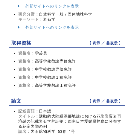
外部サイトへのリンクを表示
研究分野：
自然科学一般 / 固体地球科学
キーワード：
岩石学
外部サイトへのリンクを表示
取得資格
【 表示 ／
非表示
】
資格名：
学芸員
資格名：
高等学校教諭専修免許
資格名：
中学校教諭専修免許
資格名：
中学校教諭１種免許
資格名：
高等学校教諭１種免許
論文
【 表示 ／
非表示
】
記述言語：
日本語
タイトル：
活動的大陸縁深部地殻における花崗岩質岩再
溶融の記載岩石学的証拠：西南日本愛媛県梶島に分布す
る花崗岩類の例
誌名：
岩石鉱物科学 53巻 1号