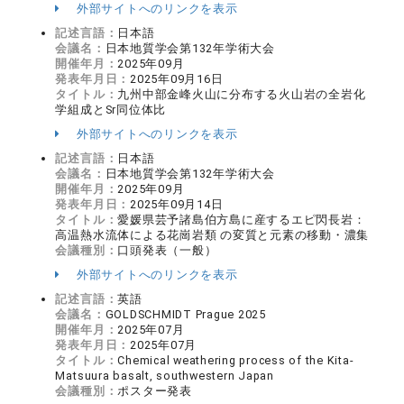
外部サイトへのリンクを表示
記述言語：
日本語
会議名：
日本地質学会第132年学術大会
開催年月：
2025年09月
発表年月日：
2025年09月16日
タイトル：
九州中部金峰火山に分布する火山岩の全岩化
学組成とSr同位体比
外部サイトへのリンクを表示
記述言語：
日本語
会議名：
日本地質学会第132年学術大会
開催年月：
2025年09月
発表年月日：
2025年09月14日
タイトル：
愛媛県芸予諸島伯方島に産するエピ閃長岩：
高温熱水流体による花崗岩類 の変質と元素の移動・濃集
会議種別：
口頭発表（一般）
外部サイトへのリンクを表示
記述言語：
英語
会議名：
GOLDSCHMIDT Prague 2025
開催年月：
2025年07月
発表年月日：
2025年07月
タイトル：
Chemical weathering process of the Kita-
Matsuura basalt, southwestern Japan
会議種別：
ポスター発表