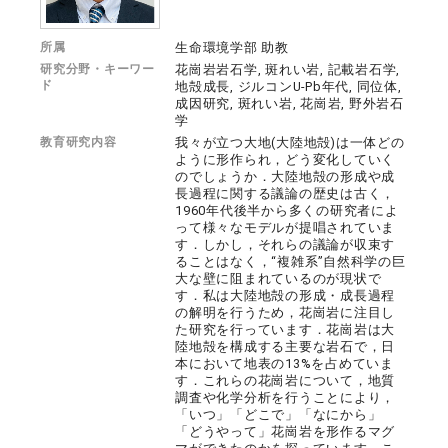
所属
生命環境学部 助教
研究分野・キーワー
花崗岩岩石学, 斑れい岩, 記載岩石学,
ド
地殻成長, ジルコンU-Pb年代, 同位体,
成因研究, 斑れい岩, 花崗岩, 野外岩石
学
教育研究内容
我々が立つ大地(大陸地殻)は一体どの
ように形作られ，どう変化していく
のでしょうか．大陸地殻の形成や成
長過程に関する議論の歴史は古く，
1960年代後半から多くの研究者によ
って様々なモデルが提唱されていま
す．しかし，それらの議論が収束す
ることはなく，“複雑系”自然科学の巨
大な壁に阻まれているのが現状で
す．私は大陸地殻の形成・成長過程
の解明を行うため，花崗岩に注目し
た研究を行っています．花崗岩は大
陸地殻を構成する主要な岩石で，日
本において地表の13%を占めていま
す．これらの花崗岩について，地質
調査や化学分析を行うことにより，
「いつ」「どこで」「なにから」
「どうやって」花崗岩を形作るマグ