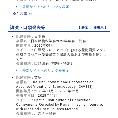
外部サイトへのリンクを表示
全件表示 >>
講演・口頭発表等
【 表示 ／
非表示
】
記述言語：
日本語
会議名：
日本鉱物科学会2025年年会・総会
開催年月：
2025年09月
タイトル：
白亜紀フレアアップにおける花崗岩質マグマ
生成プロセス〜愛媛県芸予諸島大島および梶島を例とし
て〜
会議種別：
口頭発表（招待・特別）
外部サイトへのリンクを表示
記述言語：
英語
会議名：
The 13th International Conference on
Advanced Vibrational Spectroscopy (ICAVS13)
開催年月：
2025年11月 ～ 2025年12月
発表年月日：
2025年11月
タイトル：
Spatial Distribution of Concretion
Components Revealed by Raman Imaging Integrated
with Classical Least Squares Method
会議種別：
ポスター発表